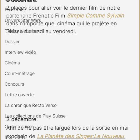
2 places pour aller voir le dernier film de notre 
Box Office
partenaire Frenetic Film 
Simple Comme Sylvain
Univers Star Wars
dans n'importe quel cinéma qui le projète en 
Thierry Uebersax
Suisse du lundi au vendredi.
Dossier
Interview vidéo
Cinéma
Court-métrage
Concours
Lettre ouverte
La chronique Recto Verso
Les collections de Play Suisse
3 décembre.
Cinéma suisse
Afin de ne pas être largué lors de la sortie en mai 
prochain de 
La Planète des Singes:Le Nouveau 
Interviews