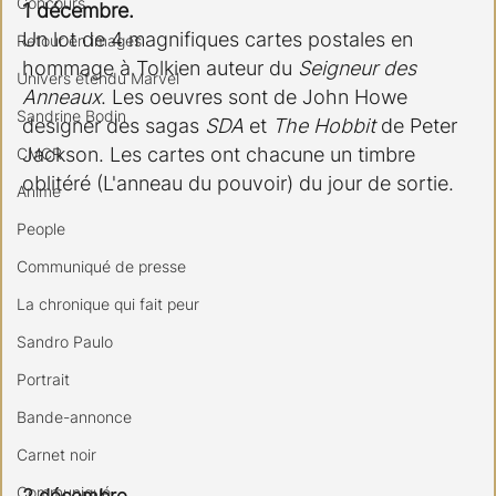
Concours
1 décembre.
Un lot de 4 magnifiques cartes postales en 
Retour en images
hommage à Tolkien auteur du 
Seigneur des 
Univers étendu Marvel
Anneaux
. Les oeuvres sont de John Howe 
Sandrine Bodin
designer des sagas 
SDA
 et 
The Hobbit
 de Peter 
Jackson. Les cartes ont chacune un timbre 
CMCR
oblitéré (L'anneau du pouvoir) du jour de sortie.
Anime
People
Communiqué de presse
La chronique qui fait peur
Sandro Paulo
Portrait
Bande-annonce
Carnet noir
Communiqué
2 décembre.