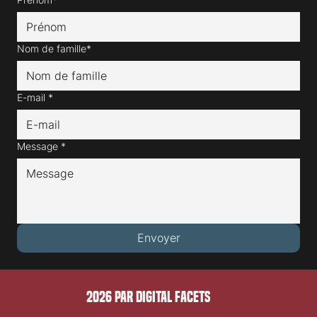
Nom de famille*
E-mail
*
Message
*
Envoyer
2026 PAR DIGITAL FACETS