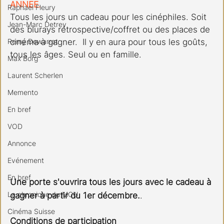
ANNEE.
Raphael Fleury
Tous les jours un cadeau pour les cinéphiles. Soit 
Jean-Marc Detrey
des blurays rétrospective/coffret ou des places de 
Remy Dewarrat
cinéma à gagner.  Il y en aura pour tous les goûts, 
tous les âges. Seul ou en famille.
Max Borg
Laurent Scherlen
Memento
En bref
VOD
Annonce
Evénement
En bref
Une porte s'ouvrira tous les jours avec le cadeau à 
La chronique du MCU
gagner à partir du 1er décembre.
.
Cinéma Suisse
Conditions de participation 