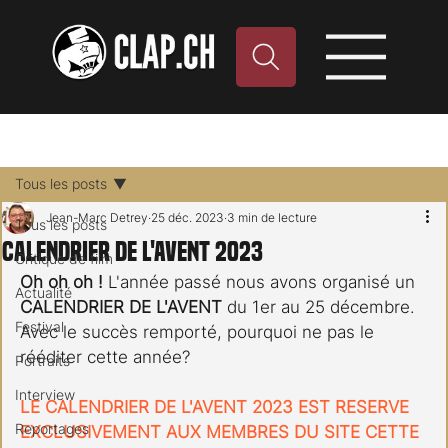
Tous les posts
Jean-Marc Detrey
25 déc. 2023
3 min de lecture
Tous les posts
Calendrier de l'Avent 2023
Critique de film
Oh oh oh !
 L'année passé nous avons organisé un 
Actualité
CALENDRIER DE L'AVENT
 du 1er au 25 décembre. 
Festival
Avec le succès remporté, pourquoi ne pas le 
rééditer cette année? 
Portraits
Interview
LE CALENDRIER DE L'AVENT 2023 EST RESERVE 
Reportages
EXCLUSIVEMENT AUX MEMBRES DU SITE CETTE 