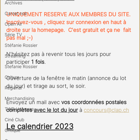
Archives
Carnet noir
UNIQUEMENT RESERVE AUX MEMBRES DU SITE. 
Inscrivez-vous , cliquez sur connexion en haut à 
Open Air
droite sur la homepage.  C'est gratuit et ça ne  fait 
Série TV
pas mal ;-) 
Stéfanie Rossier
N'hésitez pas à revenir tous les jours pour 
Streaming
participer 
1 fois
.  
Stefanie Rossier
Culture
Ouverture de la fenêtre le matin (annonce du lot 
du jour) et tirage au sort, le soir. 
Régional
Merchandising
Envoyez un mail avec 
vos coordonnées postales 
TWD Universe
complètes 
avec le lot du jour
 à 
concours@clap.ch
Ciné Club
Le calendrier 2023
Critique