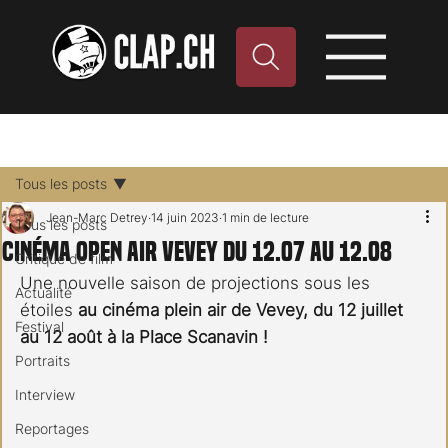
Tous les posts
Jean-Marc Detrey
14 juin 2023
1 min de lecture
Tous les posts
Cinéma Open Air Vevey du 12.07 au 12.08
Critique de film
Une nouvelle saison de projections sous les 
Actualité
étoiles 
au cinéma plein air de Vevey, du 12 juillet 
Festival
au 12 août à la Place Scanavin !
Portraits
Interview
Reportages