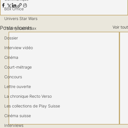
Box Office
Univers Star Wars
Voir tout
Posts récents
Thierry Uebersax
Dossier
Interview vidéo
Cinéma
Court-métrage
Concours
Lettre ouverte
La chronique Recto Verso
Les collections de Play Suisse
Cinéma suisse
Interviews