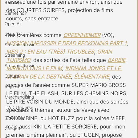
raison d'une fois par semaine environ, ainsi que 
Archives
des COURTES SOIRÉES, projection de films 
Carnet noir
courts, sans entracte. 
Open Air
Série TV
Des premières comme 
OPPENHEIMER
 (VO), 
MISSION IMPOSSIBLE DEAD RECKONING PART 1
, 
Stéfanie Rossier
MEG 2 : EN EAU (TRÈS) TROUBLES
, 
GRAN 
Streaming
TURISMO
, des sorties de l'été telles que
BARBIE
, 
Stefanie Rossier
MIRACULOUS LE FILM
, 
INDIANA JONES ET LE 
Culture
CADRAN DE LA DESTINÉE
, 
ÉLÉMENTAIRE
,
 des 
succès de l'année comme SUPER MARIO BROSS 
Régional
LE FILM, THE FLASH, SUR LES CHEMINS NOIRS, 
Merchandising
LE PIRE VOISIN DU MONDE, ainsi que des soirées 
TWD Universe
spéciales à thèmes, autour de Vevey avec 
Ciné Club
COLOMBINE, ou HOT FUZZ pour la soirée VIFFF, 
mais aussi KIKI LA PETITE SORCIERE, pour "mon 
Critique
premier cinéma plein air", ou ETUGEN, proposé 