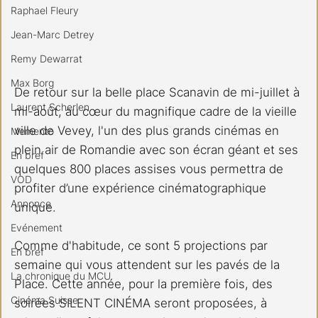
Raphael Fleury
Jean-Marc Detrey
Remy Dewarrat
Max Borg
De retour sur la belle place Scanavin de mi-juillet à 
Laurent Scherlen
mi-août, au cœur du magnifique cadre de la vieille 
ville de Vevey, l'un des plus grands cinémas en 
Memento
plein air de Romandie avec son écran géant et ses 
En bref
quelques 800 places assises vous permettra de 
VOD
profiter d’une expérience cinématographique 
Annonce
unique.
Evénement
Comme d'habitude, ce sont 5 projections par 
En bref
semaine qui vous attendent sur les pavés de la 
La chronique du MCU
Place. Cette année, pour la première fois, des 
Cinéma Suisse
soirées SILENT CINÉMA seront proposées, à 