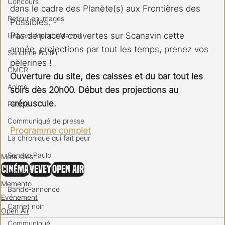
Concours
dans le cadre des Planète(s) aux Frontières des 
Retour en images
Possibles.
Pas de places couvertes sur Scanavin cette 
Univers étendu Marvel
année, projections par tout les temps, prenez vos 
Sandrine Bodin
pèlerines !
CMCR
Ouverture du site, des caisses et du bar tout les 
Anime
soirs dès 20h00. Début des projections au 
crépuscule.
People
Communiqué de presse
Programme complet
La chronique qui fait peur
Sandro Paulo
Mots-clés :
Cinéma
Vevey
Open Air
Portrait
Memento
Bande-annonce
Evénement
Carnet noir
Open Air
Communiqué