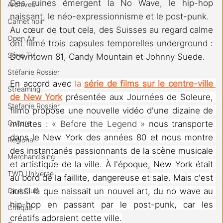
Des ruines émergent la No Wave, le hip-hop 
Archives
naissant, le néo-expressionnisme et le post-punk.
Carnet noir
Au cœur de tout cela, des Suisses au regard calme 
Open Air
ont filmé trois capsules temporelles underground : 
Série TV
Downtown 81, Candy Mountain et Johnny Suede.
Stéfanie Rossier
En accord avec 
la 
série de films sur le centre-ville 
Streaming
de New York
 présentée aux Journées de Soleure, 
Stefanie Rossier
filmo propose une nouvelle vidéo d'une dizaine de 
Culture
minutes : 
« Before the Legend » 
nous transporte 
dans le New York des années 80 et nous montre 
Régional
des instantanés passionnants de la scène musicale 
Merchandising
et artistique de la ville. À l'époque, New York était 
TWD Universe
au bord de la faillite, dangereuse et sale. Mais c'est 
Ciné Club
aussi là que naissait un nouvel art, du no wave au 
hip-hop en passant par le post-punk, car les 
Critique
créatifs adoraient cette ville.