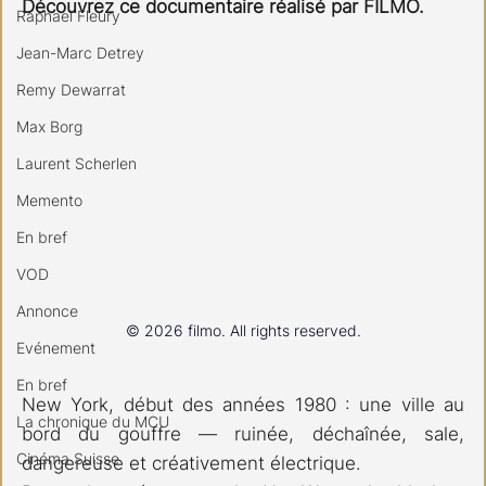
Découvrez ce documentaire réalisé par FILMO.
Raphael Fleury
Jean-Marc Detrey
Remy Dewarrat
Max Borg
Laurent Scherlen
Memento
En bref
VOD
Annonce
© 2026 filmo. All rights reserved.
Evénement
En bref
New York, début des années 1980 : une ville au 
La chronique du MCU
bord du gouffre — ruinée, déchaînée, sale, 
Cinéma Suisse
dangereuse et créativement électrique.