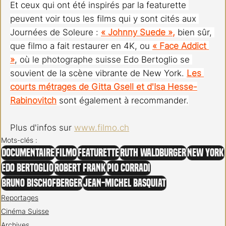
Et ceux qui ont été inspirés par la featurette 
peuvent voir tous les films qui y sont cités aux 
Journées de Soleure :
« Johnny Suede »
,
 bien sûr, 
que filmo a fait restaurer en 4K, ou
« Face Addict 
»
, où le photographe suisse Edo Bertoglio se 
souvient de la scène vibrante de New York. 
Les 
courts métrages de Gitta Gsell et d'Isa Hesse-
Rabinovitch
 sont également à recommander.
Plus d'infos sur 
www.filmo.ch
Mots-clés :
Documentaire
FILMO
Featurette
Ruth Waldburger
New York
Edo Bertoglio
Robert Frank
Pio Corradi
Bruno Bischofberger
Jean-Michel Basquiat
Reportages
Cinéma Suisse
Archives