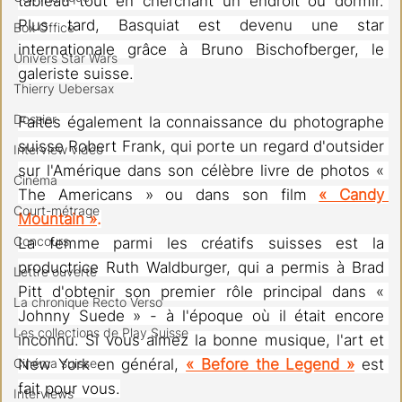
tableau tout en cherchant un endroit où dormir. 
Plus tard, Basquiat est devenu une star 
Box Office
internationale grâce à Bruno Bischofberger, le 
Univers Star Wars
galeriste suisse.
Thierry Uebersax
Dossier
Faites également la connaissance du photographe 
suisse Robert Frank, qui porte un regard d'outsider 
Interview vidéo
sur l'Amérique dans son célèbre livre de photos « 
Cinéma
The Americans » ou dans son film 
« Candy 
Court-métrage
Mountain »
.
Concours
La femme parmi les créatifs suisses est la 
productrice Ruth Waldburger, qui a permis à Brad 
Lettre ouverte
Pitt d'obtenir son premier rôle principal dans « 
La chronique Recto Verso
Johnny Suede » - à l'époque où il était encore 
Les collections de Play Suisse
inconnu. Si vous aimez la bonne musique, l'art et 
Cinéma suisse
New York en général, 
« Before the Legend »
 est 
fait pour vous.
Interviews