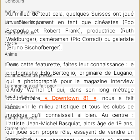
Concours
Retour en images
Au milieu de tout cela, quelques Suisses ont joué 
un rôle important en tant que cinéastes (Edo 
Univers étendu Marvel
Bertoglio et Robert Frank), productrice (Ruth 
Sandrine Bodin
Waldburger), caméraman (Pio Corradi) ou galeriste 
CMCR
(Bruno Bischofberger).
Anime
Dans cette featurette, faites leur connaissance : le 
People
photographe Edo Bertoglio, originaire de Lugano, 
Communiqué de presse
qui a photographié pour le magazine Interview 
La chronique qui fait peur
d'Andy Warhol et qui, dans son long métrage 
Sandro Paulo
documentaire
 « Downtown 81 »
, nous a fait 
découvrir le milieu artistique et tous les clubs de 
Portrait
musique qu'il connaissait si bien. Au centre : 
Bande-annonce
l'artiste Jean-Michel Basquiat, alors âgé de 19 ans, 
Carnet noir
qui joue son propre rôle, essayant de vendre un 
Communiqué