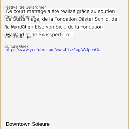
Festival de Gérardmer
Ce court métrage a été réalisé grâce au soutien 
Ciné conférence
de Suissimage, de la Fondation Däster Schild, de 
la Fondation Else von Sick, de la Fondation 
Archives Clap
WaliDad et de Swissperform. 
Vente Boutique
Culture Geek
https://www.youtube.com/watch?v=1cgAW1pphCc
Downtown Soleure