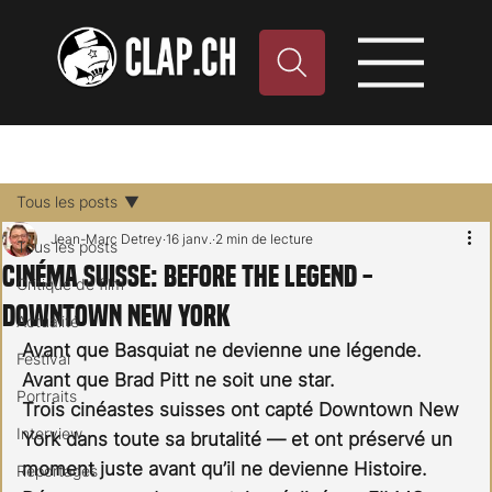
Tous les posts
Jean-Marc Detrey
16 janv.
2 min de lecture
Tous les posts
Cinéma Suisse: Before the Legend -
Critique de film
Downtown New York
Actualité
Avant que Basquiat ne devienne une légende. 
Festival
Avant que Brad Pitt ne soit une star.
Portraits
Trois cinéastes suisses ont capté Downtown New 
Interview
York dans toute sa brutalité — et ont préservé un 
moment juste avant qu’il ne devienne Histoire. 
Reportages