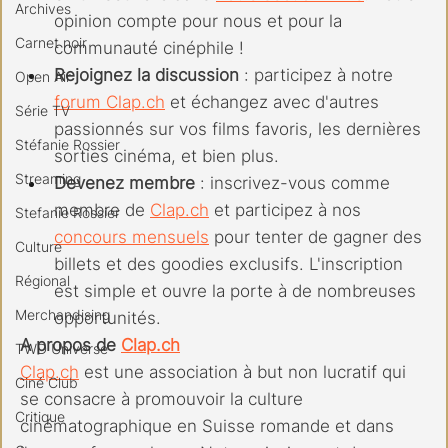
Archives
opinion compte pour nous et pour la 
Carnet noir
communauté cinéphile !
Rejoignez la discussion
 : participez à notre 
Open Air
forum 
Clap.ch
 et échangez avec d'autres 
Série TV
passionnés sur vos films favoris, les dernières 
Stéfanie Rossier
sorties cinéma, et bien plus.
Streaming
Devenez membre
 : inscrivez-vous comme 
membre de 
Clap.ch
 et participez à nos 
Stefanie Rossier
concours mensuels
 pour tenter de gagner des 
Culture
billets et des goodies exclusifs. L'inscription 
Régional
est simple et ouvre la porte à de nombreuses 
Merchandising
opportunités.
A propos de 
Clap.ch
TWD Universe
Clap.ch
 est une association à but non lucratif qui 
Ciné Club
se consacre à promouvoir la culture 
Critique
cinématographique en Suisse romande et dans 