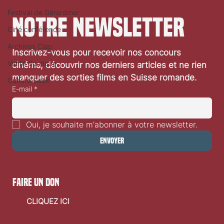
Festival de Gérardmer
notre newsletter
Ciné conférence
Archives Clap
Inscrivez-vous pour recevoir nos concours 
«Les Enfants de la Résistance» de Christophe
Vente Boutique
cinéma, découvrir nos derniers articles et ne rien 
Barratier: critique vidéo
manquer des sorties films en Suisse romande.
Culture Geek
E-mail
*
Oui, je souhaite m'abonner à votre newsletter.
Envoyer
faire un don
CLIQUEZ ICI