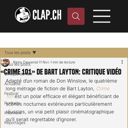
Tous les posts
Remy Dewarrat
11 févr.
1 min de lecture
Tous les posts
«Crime 101» de Bart Layton: critique vidéo
Critique de film
Adapté d’un roman de Don Winslow, le quatrième 
Actualité
long métrage de fiction de Bart Layton, 
Crime 
Festival
101
 est un polar efficace et élégant bénéficiant de 
Portraits
scènes nocturnes extérieures particulièrement 
réussies, un vrai petit plaisir cinématographique 
Interview
qu’il serait regrettable d’ignorer.
Reportages