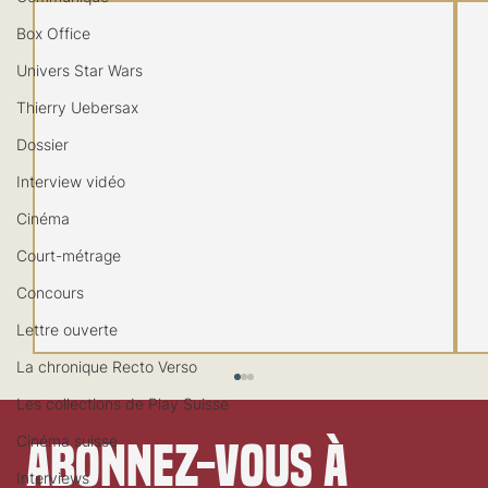
Box Office
Univers Star Wars
Thierry Uebersax
Dossier
Interview vidéo
Cinéma
Court-métrage
Concours
Lettre ouverte
La chronique Recto Verso
Les collections de Play Suisse
Cinéma suisse
Abonnez-vous à 
Interviews