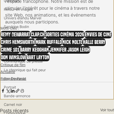
Concours
l'espace francophone. Notre mission est de 
stimuler l'intérêt pour le cinéma à travers notre 
Retour en images
site Web, nos animations, et les événements 
Univers étendu Marvel
auxquels nous participons.
Sandrine Bodin
Mots-clés :
Remy Dewarrat
clap.ch
Sorties cinéma 2026
Envies de ciné
CMCR
Chris Hemsworth
Mark Ruffalo
Nick Nolte
Halle Berry
Anime
Crime 101
Barry Keoghan
Jennifer Jason Leigh
People
Don Winslow
Bart Layton
Communiqué de presse
Critique de film
La chronique qui fait peur
Actualité
Sandro Paulo
Remy Dewarrat
Portrait
Bande-annonce
Carnet noir
Voir tout
Posts récents
Communiqué