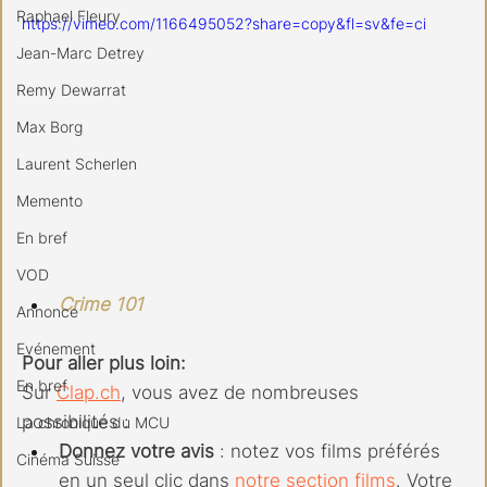
Raphael Fleury
https://vimeo.com/1166495052?share=copy&fl=sv&fe=ci
Jean-Marc Detrey
Remy Dewarrat
Max Borg
Laurent Scherlen
Memento
En bref
VOD
Crime 101
Annonce
Evénement
Pour aller plus loin:
En bref
Sur 
Clap.ch
, vous avez de nombreuses 
possibilités :
La chronique du MCU
Donnez votre avis
 : notez vos films préférés 
Cinéma Suisse
en un seul clic dans 
notre section films
. Votre 