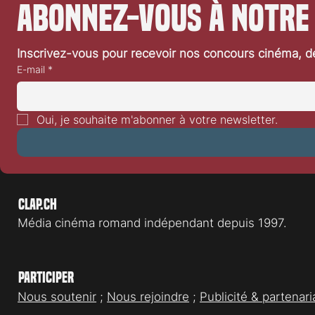
Abonnez-vous à notre
Inscrivez-vous pour recevoir nos concours cinéma, dé
E-mail
*
Cannes 2026: la question
«Amarga Navi
française
(«Autofiction
Oui, je souhaite m'abonner à votre newsletter.
Almodóvar: cr
Clap.ch
Média cinéma romand indépendant depuis 1997.
Participer
Nous soutenir
;
Nous rejoindre
;
Publicité & partenari