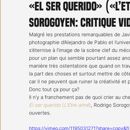
«El ser querido» («L’E
Carnet noir
Open Air
Série TV
Stéfanie 
Sorogoyen: critique vi
Malgré les prestations remarquables de Javi
photographie d’Alejandro de Pablo et l’unive
s’éternise à l’image de la scène clef du mé
pour un plan qui semble pourtant assez ano
manière très ostentatoire que quand on travai
la part des choses et surtout mettre de côt
car il ne peuvent que ruiner la créativité et 
Donc tout ça pour ça?
Il n’y a franchement pas de quoi crier au che
El ser querido
 (
L’Etre aimé
)
, Rodrigo Sorogo
ouvertes.
https://vimeo.com/1195031271?share=copy&fl