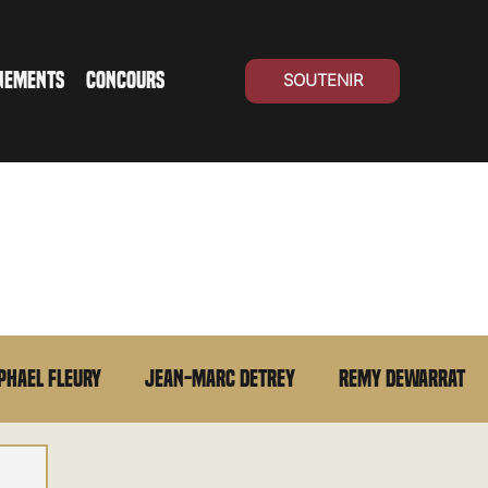
NEMENTS
CONCOURS
SOUTENIR
phael Fleury
Jean-Marc Detrey
Remy Dewarrat
La chronique du MCU
Cinéma Suisse
Archives