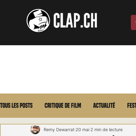
Tous les posts
Critique de film
Actualité
Fes
Max Borg
Laurent Scherlen
Memento
E
Remy Dewarrat
20 mai
2 min de lecture