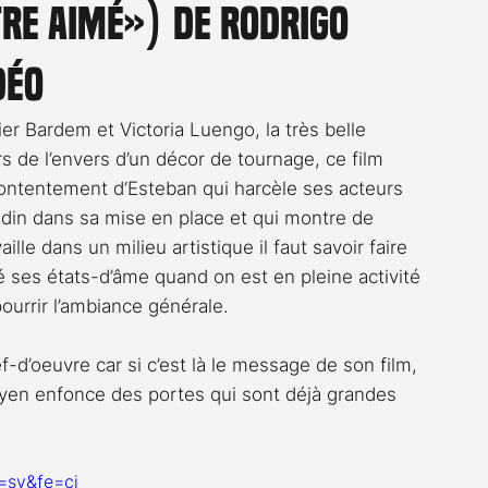
tre aimé») de Rodrigo
Rossier
Streaming
Stefanie Rossier
Culture
déo
er Bardem et Victoria Luengo, la très belle 
rs de l’envers d’un décor de tournage, ce film 
contentement d’Esteban qui harcèle ses acteurs 
din dans sa mise en place et qui montre de 
lle dans un milieu artistique il faut savoir faire 
é ses états-d’âme quand on est en pleine activité 
pourrir l’ambiance générale.
f-d’oeuvre car si c’est là le message de son film, 
yen enfonce des portes qui sont déjà grandes 
=sv&fe=ci