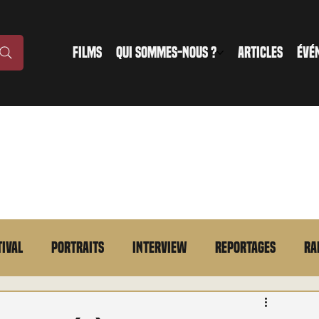
FILMS
QUI SOMMES-NOUS ?
ARTICLES
ÉVÉ
tival
Portraits
Interview
Reportages
Ra
n bref
VOD
Annonce
Evénement
En bref