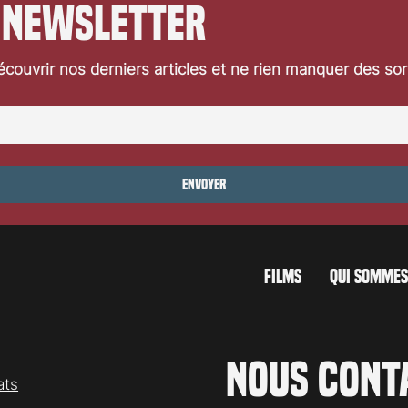
 newsletter
couvrir nos derniers articles et ne rien manquer des so
dad»
«Histoires parallèles» d’Asgha
») de Pedro
Farhadi: critique vidéo
itique vidéo
Envoyer
FILMS
QUI SOMMES
Nous cont
ats