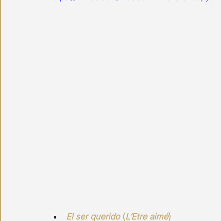
El ser querido
 (
L’Etre aimé
)