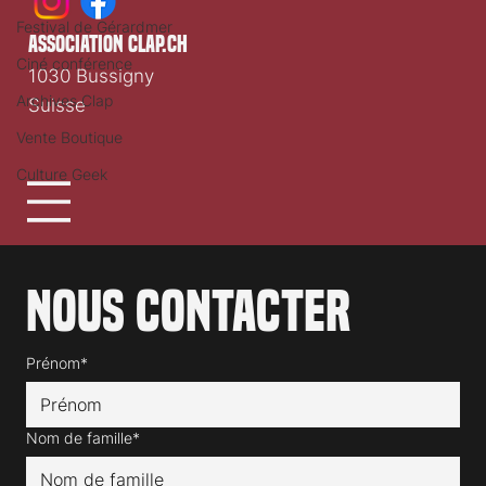
Festival de Gérardmer
association clap.ch
Ciné conférence
1030 Bussigny
Archives Clap
Suisse
Vente Boutique
Culture Geek
Nous contacter
Prénom*
Nom de famille*