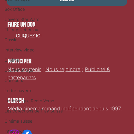
Box Office
Univers Star Wars
faire un don
Thierry Uebersax
CLIQUEZ ICI
Dossier
Interview vidéo
Cinéma
Participer
Nous soutenir
;
Nous rejoindre
;
Publicité &
Court-métrage
partenariats
Concours
Lettre ouverte
Clap.ch
La chronique Recto Verso
Média cinéma romand indépendant depuis 1997.
Les collections de Play Suisse
Cinéma suisse
Interviews