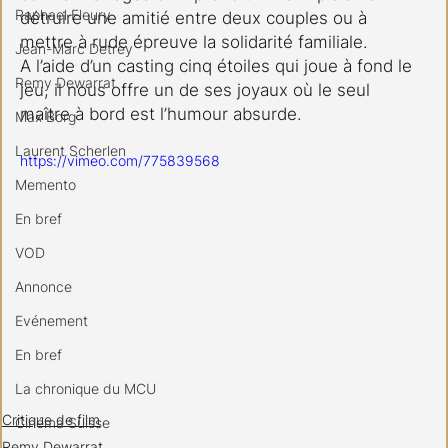
Raphael Fleury
détruire une amitié entre deux couples ou à 
mettre à rude épreuve la solidarité familiale.
Jean-Marc Detrey
A l’aide d’un casting cinq étoiles qui joue à fond le 
Remy Dewarrat
jeu, il nous offre un de ses joyaux où le seul 
maître à bord est l’humour absurde.
Max Borg
Laurent Scherlen
https://vimeo.com/775839568
Memento
En bref
VOD
Annonce
Evénement
En bref
La chronique du MCU
Critique de film
Cinéma Suisse
Remy Dewarrat