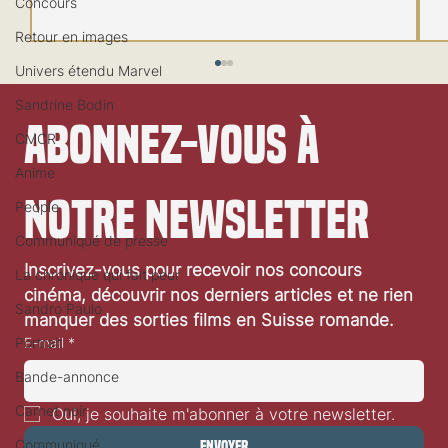
Concours
Retour en images
Univers étendu Marvel
Sandrine Bodin
Abonnez-vous à 
CMCR
Anime
notre newsletter
People
Communiqué de presse
Festival de Locarno 2026: Taxi Driver
Inscrivez-vous pour recevoir nos concours 
La chronique qui fait peur
cinéma, découvrir nos derniers articles et ne rien 
Sandro Paulo
manquer des sorties films en Suisse romande.
Portrait
E-mail
*
Bande-annonce
Carnet noir
Oui, je souhaite m'abonner à votre newsletter.
Communiqué
Envoyer