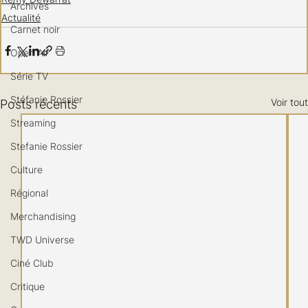
Archives
Actualité
Carnet noir
Open Air
Série TV
Stéfanie Rossier
Voir tout
Posts récents
Streaming
Stefanie Rossier
Culture
Régional
Merchandising
TWD Universe
Ciné Club
Critique