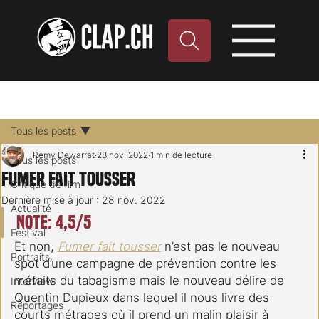
Tous les posts
Remy Dewarrat
28 nov. 2022
1 min de lecture
Tous les posts
Fumer fait tousser
Critique de film
Dernière mise à jour :
28 nov. 2022
Actualité
Note: 4,5/5
Festival
Et non, 
Fumer fait tousser
 n’est pas le nouveau 
Portraits
spot d’une campagne de prévention contre les 
méfaits du tabagisme mais le nouveau délire de 
Interview
Quentin Dupieux dans lequel il nous livre des 
Reportages
courts métrages où il prend un malin plaisir à 