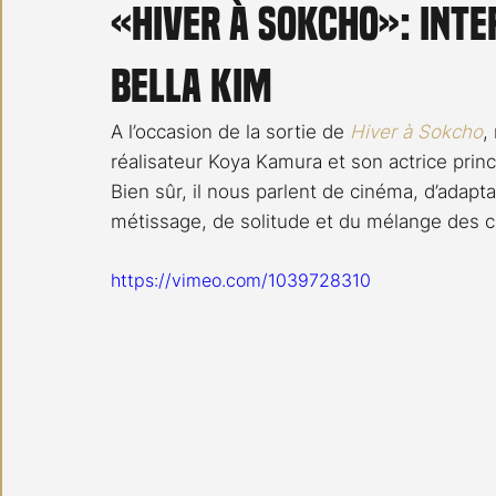
«Hiver à Sokcho»: int
Carnet noir
Open Air
Série TV
Stéfanie 
Bella Kim
A l’occasion de la sortie de 
Hiver à Sokcho
,
réalisateur Koya Kamura et son actrice princ
Bien sûr, il nous parlent de cinéma, d’adapta
métissage, de solitude et du mélange des c
https://vimeo.com/1039728310