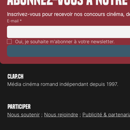
Inscrivez-vous pour recevoir nos concours cinéma, dé
E-mail
*
«Une part manquante»: interview
«Prodigieuses
de Guillaume Senez
Frédéric et Va
Oui, je souhaite m'abonner à votre newsletter.
Clap.ch
Média cinéma romand indépendant depuis 1997.
Participer
Nous soutenir
;
Nous rejoindre
;
Publicité & partenari