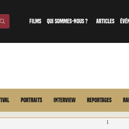
FILMS
QUI SOMMES-NOUS ?
ARTICLES
ÉVÉ
tival
Portraits
Interview
Reportages
Ra
n bref
VOD
Annonce
Evénement
En bref