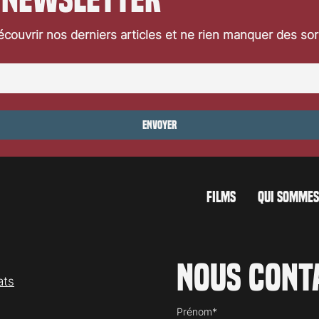
couvrir nos derniers articles et ne rien manquer des so
»: interview de
«Prodigieuses»: interview de
lentin
Mélanie Robert
Envoyer
FILMS
QUI SOMMES
Nous cont
ats
Prénom*