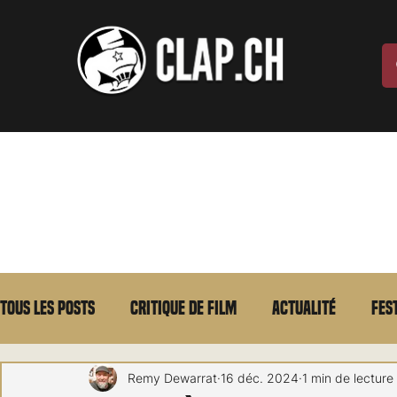
Tous les posts
Critique de film
Actualité
Fes
Max Borg
Laurent Scherlen
Memento
E
Remy Dewarrat
16 déc. 2024
1 min de lecture