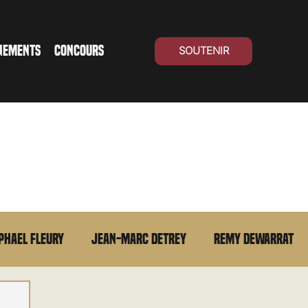
NEMENTS
CONCOURS
SOUTENIR
phael Fleury
Jean-Marc Detrey
Remy Dewarrat
La chronique du MCU
Cinéma Suisse
Archives