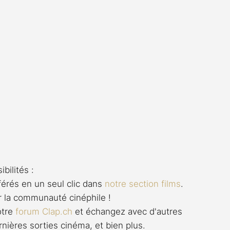
bilités :
férés en un seul clic dans 
notre section films
. 
r la communauté cinéphile !
otre 
forum 
Clap.ch
 et échangez avec d'autres 
rnières sorties cinéma, et bien plus.