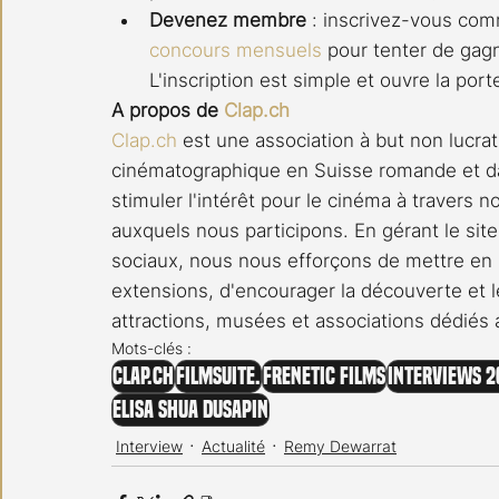
Devenez membre
 : inscrivez-vous c
concours mensuels
 pour tenter de gagn
L'inscription est simple et ouvre la po
A propos de 
Clap.ch
Clap.ch
 est une association à but non lucrat
cinématographique en Suisse romande et da
stimuler l'intérêt pour le cinéma à travers 
auxquels nous participons. En gérant le site
sociaux, nous nous efforçons de mettre en l
extensions, d'encourager la découverte et le
attractions, musées et associations dédiés
Mots-clés :
clap.ch
Filmsuite.
Frenetic Films
Interviews 2
Elisa Shua Dusapin
Interview
Actualité
Remy Dewarrat