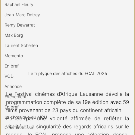
Raphael Fleury
Jean-Marc Detrey
Remy Dewarrat
Max Borg
Laurent Scherlen
Memento
En bref
Le triptyque des affiches du FCAL 2025
VOD
Annonce
Le Festival cinémas d’Afrique Lausanne dévoile la 
Evénement
programmation complète de sa 19e édition avec 59 
En bref
films provenant de 23 pays du continent africain. 
La chronique du MCU
Portée par une volonté affirmée de refléter la 
vitalité et la singularité des regards africains sur le 
Cinéma Suisse
monde, le FCAL propose une sélection dense, 