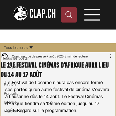
Tous les posts
Communiqué de presse
7 août 2025
3 min de lecture
Tous les posts
Le 19e Festival Cinémas d'Afrique aura lieu
Critique de film
du 14 au 17 août
Actualité
Le Festival de Locarno n'aura pas encore fermé 
Festival
ses portes qu'un autre festival de cinéma s'ouvrira 
Portraits
à Lausanne dès le 14 août. Le Festival Cinémas 
Interview
d'Afrique tiendra sa 19ème édition jusqu'au 17 
août. Regard sur la programmation.
Reportages