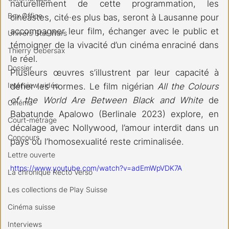
naturellement de cette programmation, les 
Box Office
cinéastes, cité·es plus bas, seront à Lausanne pour 
accompagner leur film, échanger avec le public et 
Univers Star Wars
témoigner de la vivacité d’un cinéma enraciné dans 
Thierry Uebersax
le réel. 
Dossier
Plusieurs œuvres s’illustrent par leur capacité à 
Interview vidéo
défier les normes. Le film nigérian 
All the Colours 
of the World Are Between Black and White
 de 
Cinéma
Babatunde Apalowo (Berlinale 2023) explore, en 
Court-métrage
décalage avec Nollywood, l’amour interdit dans un 
Concours
pays où l’homosexualité reste criminalisée. 
Lettre ouverte
https://www.youtube.com/watch?v=adEmWpVDK7A
La chronique Recto Verso
Les collections de Play Suisse
Cinéma suisse
Interviews