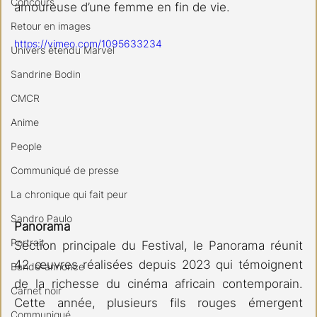
Concours
amoureuse d’une femme en fin de vie. 
Retour en images
https://vimeo.com/1095633234
Univers étendu Marvel
Sandrine Bodin
CMCR
Anime
People
Communiqué de presse
La chronique qui fait peur
Sandro Paulo
Panorama  
Portrait
Section principale du Festival, le Panorama réunit 
42 œuvres réalisées depuis 2023 qui témoignent 
Bande-annonce
de la richesse du cinéma africain contemporain. 
Carnet noir
Cette année, plusieurs fils rouges émergent 
Communiqué