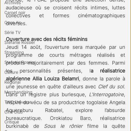
Archives
audacieuse où se croisent récits intimes, luttes 
Carnet noir
collectives et formes cinématographiques 
Open Air
diverses. 
Série TV
Ouverture avec des récits féminins 
Stéfanie Rossier
Jeudi 14 août, l’ouverture sera marquée par un 
Streaming
programme de courts métrages réalisés et 
Stefanie Rossier
produits majoritairement par des femmes. Parmi 
les personnalités présentes, l
a réalisatrice 
Culture
algérienne Allia Louiza Belamri
, donne la parole à 
Régional
une jeunesse en quête d'ailleurs avec 
Clef du sol
. 
Merchandising
Dans un registre plus burlesque, 
L'Interrogatoire
, 
inspiré du vécu de sa productrice togolaise Angela 
TWD Universe
Aquereburu Rabatel, explore l’absurde 
Ciné Club
bureaucratique. Orokiatou Baro, réalisatrice 
Critique
burkinabè de 
Sous le rônier
 filme la quête 