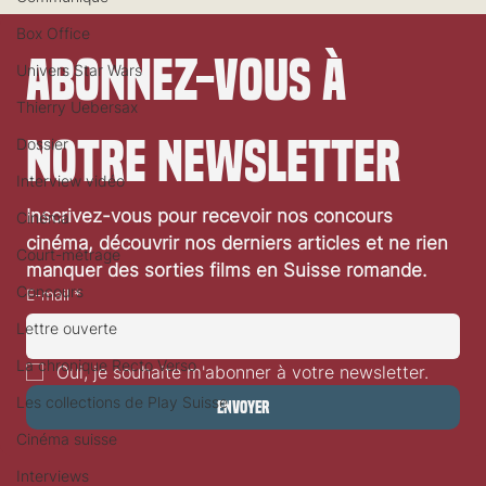
Box Office
Abonnez-vous à 
Univers Star Wars
Thierry Uebersax
notre newsletter
Dossier
Interview vidéo
Festival de Locarno 2026: Wild at Heart
Inscrivez-vous pour recevoir nos concours 
Cinéma
cinéma, découvrir nos derniers articles et ne rien 
Court-métrage
manquer des sorties films en Suisse romande.
Concours
E-mail
*
Lettre ouverte
La chronique Recto Verso
Oui, je souhaite m'abonner à votre newsletter.
Les collections de Play Suisse
Envoyer
Cinéma suisse
Interviews