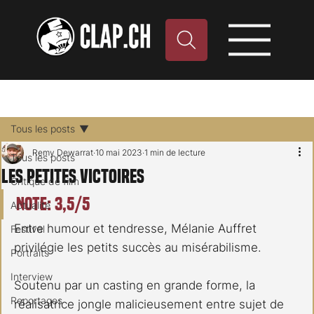
Tous les posts
Remy Dewarrat
10 mai 2023
1 min de lecture
Tous les posts
Les Petites Victoires
Critique de film
Note: 3,5/5
Actualité
Entre humour et tendresse, Mélanie Auffret 
Festival
privilégie les petits succès au misérabilisme.
Portraits
Interview
Soutenu par un casting en grande forme, la 
Reportages
réalisatrice jongle malicieusement entre sujet de 