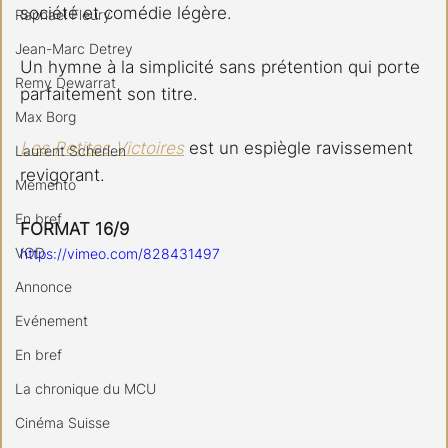
société et comédie légère.
Raphael Fleury
Jean-Marc Detrey
Un hymne à la simplicité sans prétention qui porte 
Remy Dewarrat
parfaitement son titre.
Max Borg
Les Petites Victoires
 est un espiègle ravissement 
Laurent Scherlen
revigorant.
Memento
En bref
FORMAT 16/9
VOD
https://vimeo.com/828431497
Annonce
Evénement
En bref
La chronique du MCU
Cinéma Suisse