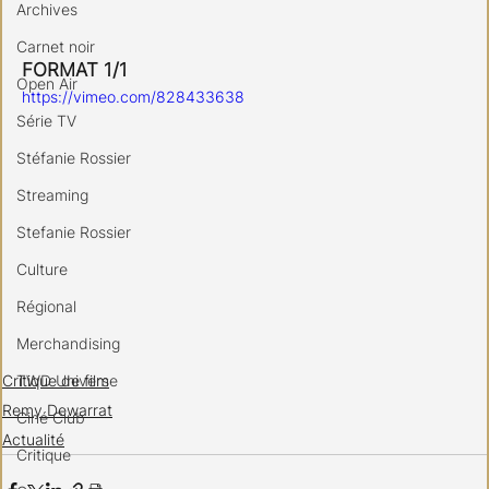
Archives
Carnet noir
FORMAT 1/1
Open Air
https://vimeo.com/828433638
Série TV
Stéfanie Rossier
Streaming
Stefanie Rossier
Culture
Régional
Merchandising
Critique de film
TWD Universe
Remy Dewarrat
Ciné Club
Actualité
Critique