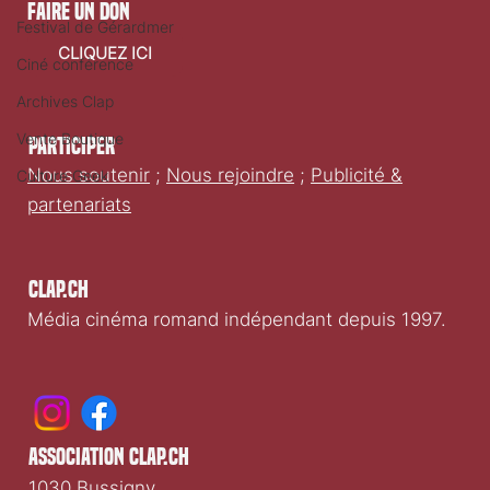
faire un don
Festival de Gérardmer
CLIQUEZ ICI
Ciné conférence
Archives Clap
Vente Boutique
Participer
Nous soutenir
;
Nous rejoindre
;
Publicité &
Culture Geek
partenariats
Clap.ch
Média cinéma romand indépendant depuis 1997.
association clap.ch
1030 Bussigny