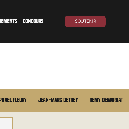
NEMENTS
CONCOURS
SOUTENIR
phael Fleury
Jean-Marc Detrey
Remy Dewarrat
La chronique du MCU
Cinéma Suisse
Archives