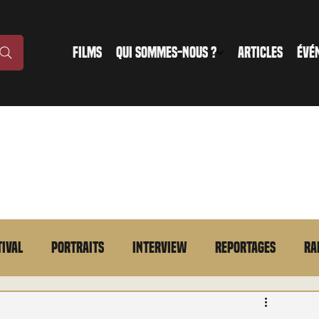
FILMS
QUI SOMMES-NOUS ?
ARTICLES
ÉVÉ
tival
Portraits
Interview
Reportages
Ra
n bref
VOD
Annonce
Evénement
En bref