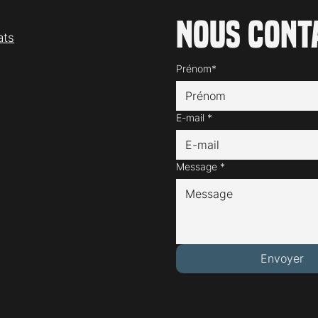
Nous cont
ats
Prénom*
E-mail
*
Message
*
Envoyer