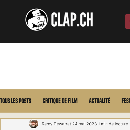
Tous les posts
Critique de film
Actualité
Fes
Max Borg
Laurent Scherlen
Memento
E
Remy Dewarrat
24 mai 2023
1 min de lecture