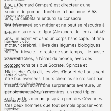
Louis (Bernard Campan) est directeur d’une 
Box Office
société de pompes funèbres à Lausanne. À 58 
Univers Star Wars
ans, ce célibataire endurci se consacre 
Thierry Uebersax
entièrement à son métier et ne peut se résoudre à 
prendre sa retraite. Igor (Alexandre Jollien) a lui 40 
Dossier
ans, un esprit vif dans un corps handicapé. Infirme 
Interview vidéo
moteur cérébral, il livre des légumes biologiques 
Cinéma
sur son tricycle. Le reste de son temps, il le passe 
Court-métrage
dans les livres, à l'écart du monde, avec des 
compagnons tels que Socrate, Spinoza et 
Concours
Nietzsche. Cela dit, les vies d’Igor et de Louis vont 
Lettre ouverte
être bouleversées. Leurs chemins se croisent par 
La chronique Recto Verso
hasard. S’en suivra une surprenante aventure, un 
périple ponctué de rencontres, un road trip en 
Les collections de Play Suisse
corbillard les menant jusqu’au pied des Cévennes. 
Cinéma suisse
Ces deux hommes que tout semble opposer vont 
Interviews