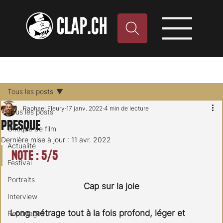
Tous les posts
Raphael Fleury
17 janv. 2022
4 min de lecture
Tous les posts
Presque
Critique de film
Dernière mise à jour :
11 avr. 2022
Actualité
Note : 5/5
Festival
Portraits
Cap sur la joie
Interview
Long métrage tout à la fois profond, léger et 
Reportages