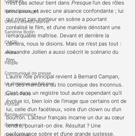
Concours
n’est pas acteur tient dans 
Presque
 l’un des rôles 
principaux, et avec une aisance confondante ; lui 
Retour en images
qui n’est pas metteur en scène a pourtant 
Univers étendu Marvel
coréalisé le film, et d’une manière dénotant une 
Sandrine Bodin
remarquable maîtrise. Devant et derrière la 
CMCR
caméra, nous le disions. Mais ce n’est pas tout : 
Alexandre Jollien a aussi coécrit le scénario du 
Anime
film.
People
Communiqué de presse
L’autre rôle principal revient à Bernard Campan, 
La chronique qui fait peur
l’un des membres du trio comique des Inconnus. 
C’est dans un registre tout autre cependant qu’il 
Sandro Paulo
évolue ici, bien loin de l’image que certains ont de 
Portrait
lui, celle d’un facétieux, voire d’un clown ou d’un 
Bande-annonce
bouffon. L’acteur français incarne un dur au cœur 
Carnet noir
tendre, pourrait-on dire. Résultat ? Une 
performance sobre et d’une grande justesse.
Communiqué