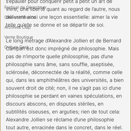
s’épauler pour conquérir petit à petit un art de 
Festival de Gérardmer
vivre, une liberté quant au regard de l’autre, nous 
délivrant ainsi une leçon essentielle: aimer la vie 
Ciné conférence
telle qu’elle se donne et se départir de soi.
Archives Clap
Vente Boutique
Le long métrage d’Alexandre Jollien et de Bernard 
Culture Geek
Campan
est donc imprégné de philosophie. Mais 
pas de n’importe quelle philosophie, pas d’une 
philosophie sans âme, sans souffle, aseptisée, 
sclérosée, déconnectée de la réalité, comme celle 
qui, dans les amphithéâtres des universités, a bien 
souvent droit de cité; non, il ne s’agit pas ici d’une 
philosophie se perdant en vaines spéculations, en 
discours abscons, en disputes stériles, en 
subtilités oiseuses, en arguties; rien de tout cela: 
Alexandre Jollien se réclame d’une philosophie 
tout autre, enracinée dans le concret, dans le réel. 