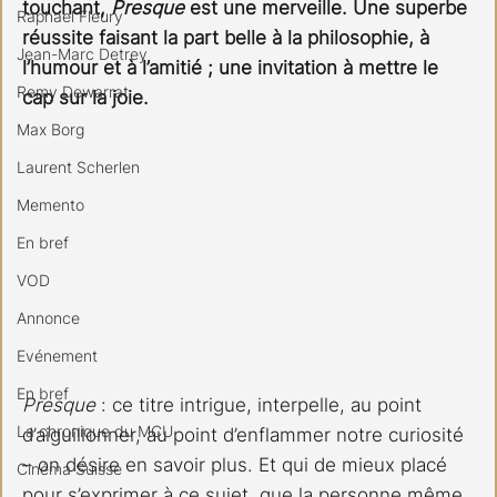
touchant, 
Presque 
est une merveille. Une superbe 
Raphael Fleury
réussite faisant la part belle à la philosophie, à 
Jean-Marc Detrey
l’humour et à l’amitié ; une invitation à mettre le 
Remy Dewarrat
cap sur la joie.
Max Borg
Laurent Scherlen
Memento
En bref
VOD
Annonce
Evénement
En bref
Presque 
: ce titre intrigue, interpelle, au point 
La chronique du MCU
d’aiguillonner, au point d’enflammer notre curiosité 
– on désire en savoir plus. Et qui de mieux placé 
Cinéma Suisse
pour s’exprimer à ce sujet, que la personne même 