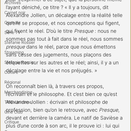
Archives
l’ayant déniché, ce titre ? « Il y a toujours, dit 
Carnet noir
Alexandre Jollien, un décalage entre la réalité telle 
Open Air
qu’elle se propose, et nos conceptions qui figent, 
qui fixent le réel. D’où le titre 
Presque 
: nous ne 
Série TV
sommes pas tout à fait dans le réel, nous sommes 
Stéfanie Rossier
presque
 dans le réel, parce que nous émettons 
Streaming
sans cesse des jugements, nous plaçons des 
Stefanie Rossier
étiquettes sur les autres et le réel; ainsi, il y a un 
décalage entre la vie et nos préjugés. »
Culture
Régional
On reconnaît bien là, à travers ces propos, 
Merchandising
l’écrivain et le philosophe. Et c’est bien ce qu’est 
Alexandre Jollien : écrivain et philosophe de 
TWD Universe
profession, bien qu’on le retrouve, avec 
Presque
, 
Ciné Club
devant et derrière la caméra. Le natif de Savièse a 
Critique
plus d’une corde à son arc, il le prouve ici : lui qui 