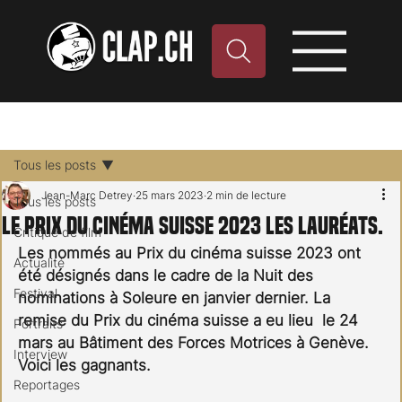
Tous les posts
Jean-Marc Detrey
25 mars 2023
2 min de lecture
Tous les posts
Le prix du Cinéma Suisse 2023 Les lauréats.
Critique de film
Les nommés au Prix du cinéma suisse 2023 ont 
Actualité
été désignés dans le cadre de la Nuit des 
Festival
nominations à Soleure en janvier dernier. La 
remise du Prix du cinéma suisse a eu lieu  le 24 
Portraits
mars au Bâtiment des Forces Motrices à Genève.
Interview
Voici les gagnants.
Reportages