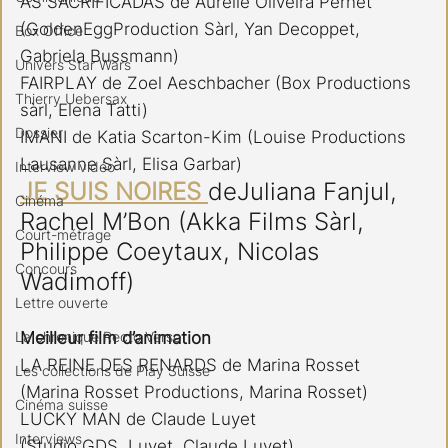
AS SACRIFICADAS de Aurélie Oliveira Pernet 
(GoldenEggProduction Sàrl, Yan Decoppet, 
Box Office
Gabriela Bussmann)
Univers Star Wars
FAIRPLAY de Zoel Aeschbacher (Box Productions 
Thierry Uebersax
sàrl, Elena Tatti)
Dossier
IMANI de Katia Scarton-Kim (Louise Productions 
Lausanne Sàrl, Elisa Garbar)
Interview vidéo
JE SUIS NOIRES 
deJuliana Fanjul, 
Cinéma
Rachel M’Bon (Akka Films Sàrl, 
Court-métrage
Philippe Coeytaux, Nicolas 
Concours
Wadimoff)
Lettre ouverte
La chronique Recto Verso
Meilleur film d’animation
LA REINE DES RENARDS de Marina Rosset
Les collections de Play Suisse
(Marina Rosset Productions, Marina Rosset)
Cinéma suisse
LUCKY MAN de Claude Luyet
Interviews
(Studio GDS, Luyet, Claude Luyet)