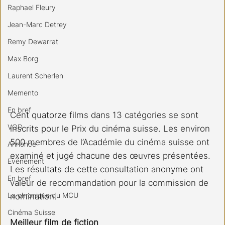
Raphael Fleury
Jean-Marc Detrey
Remy Dewarrat
Max Borg
Laurent Scherlen
Memento
En bref
Cent quatorze films dans 13 catégories se sont 
VOD
inscrits pour le Prix du cinéma suisse. Les environ 
500 membres de l’Académie du cinéma suisse ont 
Annonce
examiné et jugé chacune des œuvres présentées. 
Evénement
Les résultats de cette consultation anonyme ont 
En bref
valeur de recommandation pour la commission de 
La chronique du MCU
nomination.
Cinéma Suisse
Meilleur film de fiction