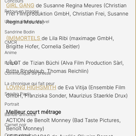
Concours
GIRL GANG
 de Susanne Regina Meures (Christian 
Retour en images
Frei Filmproduktion GmbH, Christian Frei, Susanne 
Univers étendu Marvel
Regina Meures)
Sandrine Bodin
(IM)MORTELS 
de Lila Ribi (maximage GmbH, 
CMCR
Brigitte Hofer, Cornelia Seitler)
Anime
L'ÎLOT de Tizian Büchi (Alva Film Production Sàrl, 
People
Britta Rindelaub, Thomas Reichlin)
Communiqué de presse
La chronique qui fait peur
LOVING HIGHSMITH
 de Eva Vitija (Ensemble Film 
Sandro Paulo
GmbH, Franziska Sonder, Maurizius Staerkle Drux)
Portrait
Meilleur court métrage
Bande-annonce
ACTION de Benoît Monney (Bad Taste Pictures, 
Carnet noir
Benoît Monney)
Communiqué