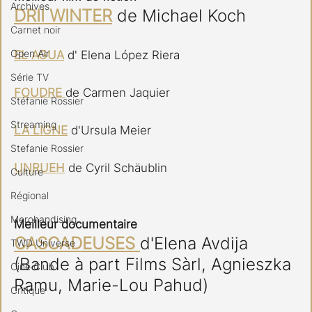
Archives
DRII WINTER
 de Michael Koch
Carnet noir
Open Air
EL AGUA
 d' Elena López Riera
Série TV
FOUDRE 
de Carmen Jaquier
Stéfanie Rossier
Streaming
LA LIGNE
 d'Ursula Meier
Stefanie Rossier
UNRUEH
 de Cyril Schäublin
Culture
Régional
Merchandising
Meilleur documentaire
CASCADEUSES 
d'Elena Avdija 
TWD Universe
(Bande à part Films Sàrl, Agnieszka 
Ciné Club
Ramu, Marie-Lou Pahud)
Critique