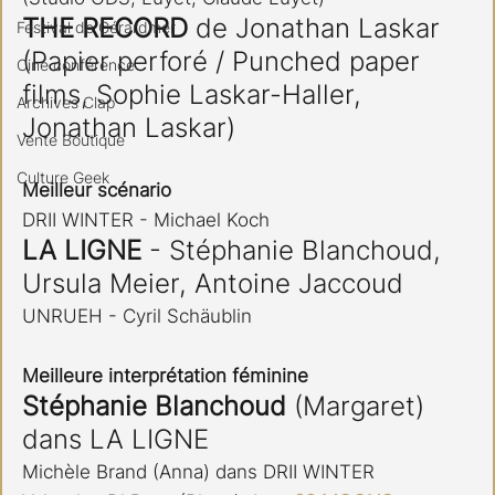
THE RECORD
 de Jonathan Laskar
Festival de Gérardmer
(Papier perforé / Punched paper 
Ciné conférence
films, Sophie Laskar-Haller, 
Archives Clap
Jonathan Laskar)
Vente Boutique
Culture Geek
Meilleur scénario
DRII WINTER - Michael Koch
LA LIGNE
 - Stéphanie Blanchoud, 
Ursula Meier, Antoine Jaccoud
UNRUEH - Cyril Schäublin
Meilleure interprétation féminine
Stéphanie Blanchoud
 (Margaret) 
dans LA LIGNE
Michèle Brand (Anna) dans DRII WINTER