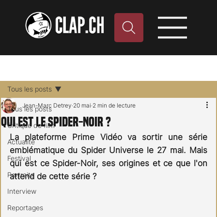
Tous les posts
Jean-Marc Detrey
20 mai
2 min de lecture
Tous les posts
Qui est le Spider-Noir ?
Critique de film
La plateforme Prime Vidéo va sortir une série 
Actualité
emblématique du Spider Universe le 27 mai. Mais 
Festival
qui est ce Spider-Noir, ses origines et ce que l'on 
Portraits
attend de cette série ?
Interview
Reportages