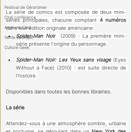
Festival de Gérardmer
La série de comics est composée de deux mini-
Ciné conférence
séries principales, chacune comptant 
4 numéros
Archives Clap
dans leur édition originale américaine.
Spider-Man Noir
  (2009) : La première mini-
Vente Boutique
série présente l'origine du personnage.
Culture Geek
Spider-Man Noir: Les Yeux sans visage
 (Eyes 
Without a Face) (2010) : est suite directe de 
l'histoire.
Disponibles dans toutes les bonnes librairies.
La série
Attendez-vous à une atmosphère sombre, urbaine 
et nocturne, se déroulant dans un 
New York des 