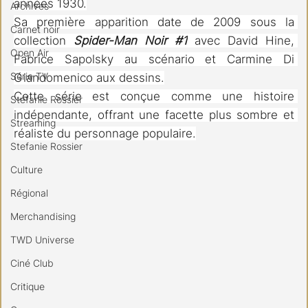
années 1930.
Archives
Sa première apparition date de 2009 sous la 
Carnet noir
collection 
Spider-Man Noir 
#1
 avec David Hine, 
Open Air
Fabrice Sapolsky au scénario et Carmine Di 
Série TV
Giandomenico aux dessins.
Cette série est conçue comme une histoire 
Stéfanie Rossier
indépendante, offrant une facette plus sombre et 
Streaming
réaliste du personnage populaire.
Stefanie Rossier
Culture
Régional
Merchandising
TWD Universe
Ciné Club
Critique