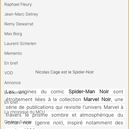
Raphael Fleury
Jean-Marc Detrey
Remy Dewarrat
Max Borg
Laurent Scherlen
Memento
En bref
Nicolas Cage est le Spider-Noir
VOD
Annonce
Les origines du comic 
Spider-Man Noir
 sont 
Evénement
étroitement liées à la collection 
Marvel Noir
, une 
En bref
série de publications qui revisite l'univers Marvel à 
La chronique du MCU
travers le prisme sombre et atmosphérique du 
Cinéma Suisse
roman noir (genre 
noir
), inspiré notamment des 