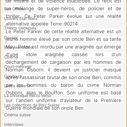
de misère et de violence exacerbée. Le récit est 
un mélange de super-héros, de policier et de 
Box Office
thriller. Ce Peter Parker évolue sur une réalité 
Univers Star Wars
alternative appelée Terre-90214
Thierry Uebersax
Le Peter Parker de cette réalité alternative est un 
Dossier
jeune homme élevé par son oncle Ben et sa tante 
May. Peter est mordu par une araignée qui émerge 
Interview vidéo
d'une idole araignée cassée lors d'un 
Cinéma
déchargement de cargaison par les hommes de 
Court-métrage
Norman Osborn.
 Il
 devient un justicier masqué 
Concours
après l'assassinat brutal de son oncle Ben, commis 
par les hommes du baron du crime Norman 
Lettre ouverte
Osborn, alias le Bouffon. Son uniforme est basé 
La chronique Recto Verso
sur l'ancien uniforme d'aviateur de la Première 
Les collections de Play Suisse
Guerre mondiale de son oncle Ben.
Cinéma suisse
Interviews