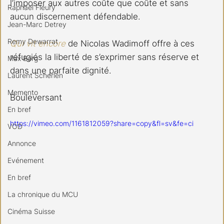
l’imposer aux autres coûte que coûte et sans 
Raphael Fleury
aucun discernement défendable.
Jean-Marc Detrey
Remy Dewarrat
Qui vit encore
 de Nicolas Wadimoff offre à ces 
réfugiés la liberté de s’exprimer sans réserve et 
Max Borg
dans une parfaite dignité.
Laurent Scherlen
Memento
Bouleversant
En bref
https://vimeo.com/1161812059?share=copy&fl=sv&fe=ci
VOD
Annonce
Evénement
En bref
La chronique du MCU
Cinéma Suisse