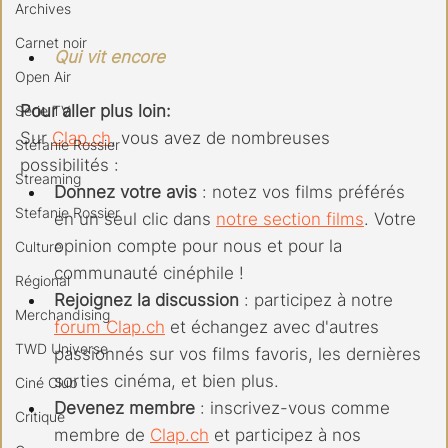
Archives
Carnet noir
Qui vit encore
Open Air
Pour aller plus loin:
Série TV
Sur 
Clap.ch
, vous avez de nombreuses 
Stéfanie Rossier
possibilités :
Streaming
Donnez votre avis
 : notez vos films préférés 
Stefanie Rossier
en un seul clic dans 
notre section films
. Votre 
opinion compte pour nous et pour la 
Culture
communauté cinéphile !
Régional
Rejoignez la discussion
 : participez à notre 
Merchandising
forum 
Clap.ch
 et échangez avec d'autres 
TWD Universe
passionnés sur vos films favoris, les dernières 
sorties cinéma, et bien plus.
Ciné Club
Devenez membre
 : inscrivez-vous comme 
Critique
membre de 
Clap.ch
 et participez à nos 