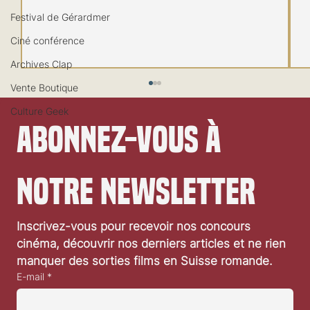
Festival de Gérardmer
Ciné conférence
Archives Clap
Vente Boutique
Culture Geek
Abonnez-vous à 
notre newsletter
Inscrivez-vous pour recevoir nos concours 
«L’Affaire Bojarski» de Jean-Paul Salomé:
cinéma, découvrir nos derniers articles et ne rien 
critique vidéo
manquer des sorties films en Suisse romande.
E-mail
*