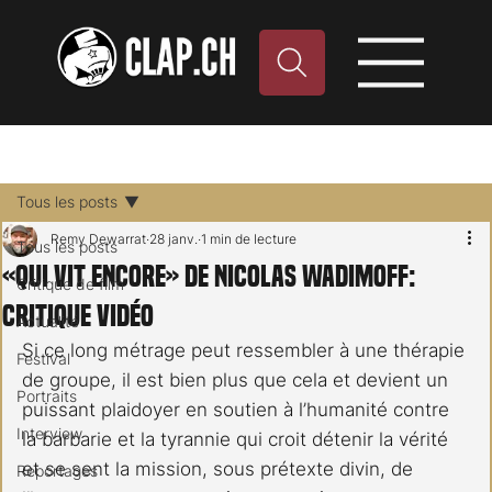
Tous les posts
Remy Dewarrat
28 janv.
1 min de lecture
Tous les posts
«Qui vit encore» de Nicolas Wadimoff:
Critique de film
critique vidéo
Actualité
Si ce long métrage peut ressembler à une thérapie 
Festival
de groupe, il est bien plus que cela et devient un 
Portraits
puissant plaidoyer en soutien à l’humanité contre 
Interview
la barbarie et la tyrannie qui croit détenir la vérité 
et se sent la mission, sous prétexte divin, de 
Reportages