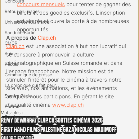
Concours
concours mensuels
 pour tenter de gagner des 
Retour en images
billets et des goodies exclusifs. L'inscription 
est simple et ouvre la porte à de nombreuses 
Univers étendu Marvel
opportunités.
Sandrine Bodin
A propos de 
Clap.ch
CMCR
Clap.ch
 est une association à but non lucratif qui 
Anime
se consacre à promouvoir la culture 
cinématographique en Suisse romande et dans 
People
l'espace francophone. Notre mission est de 
Communiqué de presse
stimuler l'intérêt pour le cinéma à travers notre 
La chronique qui fait peur
site Web, nos animations, et les événements 
Sandro Paulo
auxquels nous participons. En gérant le site 
d'actualité cinéma 
www.clap.ch
Portrait
Mots-clés :
Bande-annonce
Remy Dewarrat
clap.ch
Sorties cinéma 2026
Carnet noir
First Hand Films
Palestine
Gaza
Nicolas Wadimoff
Communiqué