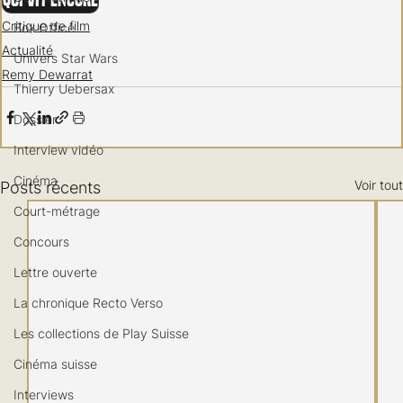
Qui vit encore
Critique de film
Box Office
Actualité
Univers Star Wars
Remy Dewarrat
Thierry Uebersax
Dossier
Interview vidéo
Cinéma
Voir tout
Posts récents
Court-métrage
Concours
Lettre ouverte
La chronique Recto Verso
Les collections de Play Suisse
Cinéma suisse
Interviews