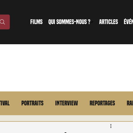
FILMS
QUI SOMMES-NOUS ?
ARTICLES
ÉVÉ
tival
Portraits
Interview
Reportages
Ra
n bref
VOD
Annonce
Evénement
En bref