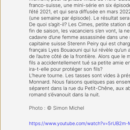
franco-suisse, une mini-série en six épisod
l’été 2021, et qui sera diffusée en mars 202
(une semaine par épisode). Le résultat sera 
De quoi s’agit-il? Les Cimes, petite station 
fin de saison, les vacanciers s’en vont, la ne
cadavre d’une femme assassinée dans une mi
capitaine suisse Sterenn Peiry qui est chargé
français Lyes Bouaouni qui lui révèle qu’un 
de l’autre côté de la frontière. Alors que le
fils a accidentellement tué sa petite amie e
ira-t-elle pour protéger son fils?
L’heure tourne. Les tasses sont vides à pré
Monnard. Nous faisons quelques pas ensemb
séparent dans la rue du Petit-Chêne, aux a
romand s’évanouit dans la nuit.
Photo : © Simon Michel
https://www.youtube.com/watch?v=5rUB2m