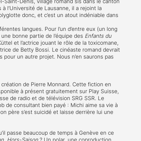
el-Saint-Denis, village romand sis dans le canton 
à l’Université de Lausanne, il a rejoint la 
yglotte donc, et c’est un atout indéniable dans 
férentes langues. Pour l’un d’entre eux (un long 
t une bonne partie de l’équipe des 
Enfants du 
tel et l’actrice jouant le rôle de la toxicomane, 
ventrice de Betty Bossi. Le cinéaste romand devrait 
is pour un autre projet. Nous n’en saurons pas 
e création de Pierre Monnard. Cette fiction en 
sponible à présent gratuitement sur Play Suisse, 
isse de radio et de télévision SRG SSR. Le 
 de consultant bien payé : Michi aime sa vie à 
n père s’est suicidé et laisse derrière lui une 
qu’il passe beaucoup de temps à Genève en ce 
on
. 
Hors-Saison 
? Un polar, une coproduction 