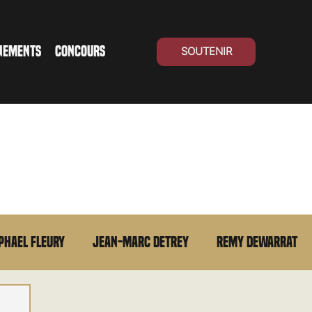
NEMENTS
CONCOURS
SOUTENIR
phael Fleury
Jean-Marc Detrey
Remy Dewarrat
La chronique du MCU
Cinéma Suisse
Archives