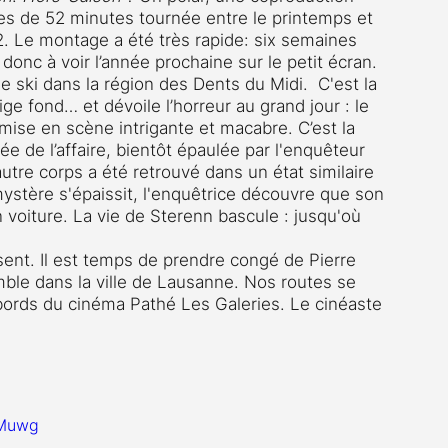
es de 52 minutes tournée entre le printemps et 
2. Le montage a été très rapide: six semaines 
donc à voir l’année prochaine sur le petit écran. 
de ski dans la région des Dents du Midi.  C'est la 
ige fond… et dévoile l’horreur au grand jour : le 
se en scène intrigante et macabre. C’est la 
e de l’affaire, bientôt épaulée par l'enquêteur 
autre corps a été retrouvé dans un état similaire 
 mystère s'épaissit, l'enquêtrice découvre que son 
n voiture. La vie de Sterenn bascule : jusqu'où 
sent. Il est temps de prendre congé de Pierre 
le dans la ville de Lausanne. Nos routes se 
bords du cinéma Pathé Les Galeries. Le cinéaste 
-Muwg