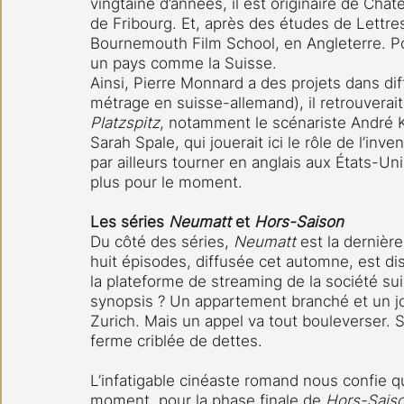
vingtaine d’années, il est originaire de Chât
de Fribourg. Et, après des études de Lettres 
Bournemouth Film School, en Angleterre. Pol
un pays comme la Suisse.
Ainsi, Pierre Monnard a des projets dans dif
métrage en suisse-allemand), il retrouverai
Platzspitz
, notamment le scénariste André Küt
Sarah Spale, qui jouerait ici le rôle de l’in
par ailleurs tourner en anglais aux États-Un
plus pour le moment.
Les séries 
Neumatt 
et 
Hors-Saison
Du côté des séries, 
Neumatt
 est la dernièr
huit épisodes, diffusée cet automne, est di
la plateforme de streaming de la société su
synopsis ? Un appartement branché et un job
Zurich. Mais un appel va tout bouleverser. So
ferme criblée de dettes.
L’infatigable cinéaste romand nous confie 
moment, pour la phase finale de 
Hors-Sais