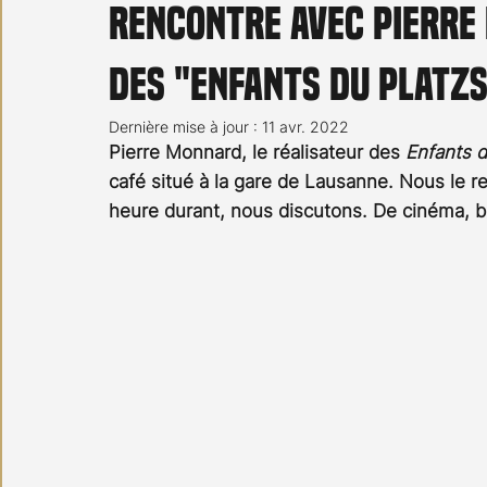
Rencontre avec Pierre
Carnet noir
Open Air
Série TV
Stéfanie 
des "Enfants du Platzs
Dernière mise à jour :
11 avr. 2022
Pierre Monnard, le réalisateur des 
Enfants d
café situé à la gare de Lausanne. Nous le 
heure durant, nous discutons. De cinéma, 