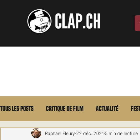
Tous les posts
Critique de film
Actualité
Fes
Max Borg
Laurent Scherlen
Memento
E
Raphael Fleury
22 déc. 2021
5 min de lecture