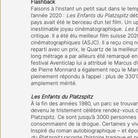
Flashback
Faisons à l’instant un petit saut dans le t
l’année 2020 : 
Les Enfants du Platzspitz
 déb
pays avait été le berceau d’un tel film. Un
inestimable joyau cinématographique. 
Les E
critique. Il a été élu meilleur film suisse 20
cinématographiques (ASJC). Il a reçu cinq n
reparti avec un prix, le Quartz de la meilleu
long métrage a par ailleurs été remarqué en f
festival Aventiclap lui a attribué le Marcus 
de Pierre Monnard a également reçu le Marcus
pleinement répondu à l’appel : plus de 330
amplement mérité.
Les Enfants du Platzspitz
À la fin des années 1980, un parc se trouvan
devenu le tristement célèbre rendez-vous d
Platzspitz. Ce sont jusqu’à 3000 personnes 
consommaient de la drogue. Certaines y vi
Inspiré du roman autobiographique – et épon
du Platzspitz
 raconte l’histoire tragique et 