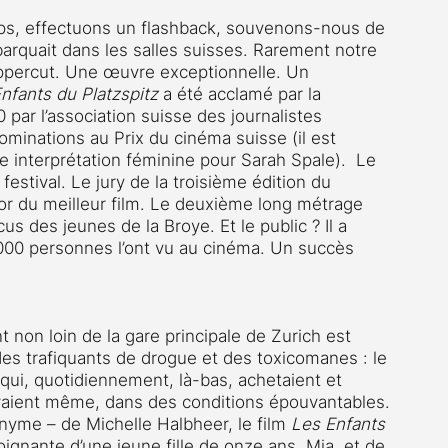
emps, effectuons un flashback, souvenons-nous de 
arquait dans les salles suisses. Rarement notre 
 uppercut. Une œuvre exceptionnelle. Un 
nfants du Platzspitz 
a été acclamé par la 
20 par l’association suisse des journalistes 
ominations au Prix du cinéma suisse (il est 
re interprétation féminine pour Sarah Spale).  Le 
estival. Le jury de la troisième édition du 
d’or du meilleur film. Le deuxième long métrage 
 des jeunes de la Broye. Et le public ? Il a 
'000 personnes l’ont vu au cinéma. Un succès 
t non loin de la gare principale de Zurich est 
es trafiquants de drogue et des toxicomanes : le 
qui, quotidiennement, là-bas, achetaient et 
vaient même, dans des conditions épouvantables.
yme – de Michelle Halbheer, le film 
Les Enfants 
poignante d’une jeune fille de onze ans, Mia, et de 