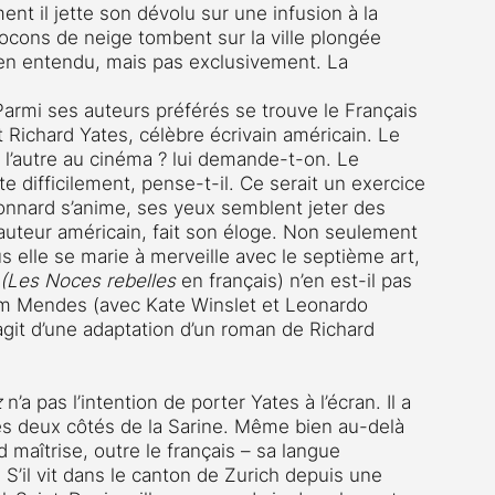
nt il jette son dévolu sur une infusion à la 
flocons de neige tombent sur la ville plongée 
ien entendu, mais pas exclusivement. La 
Parmi ses auteurs préférés se trouve le Français 
t Richard Yates, célèbre écrivain américain. Le 
u l’autre au cinéma ? lui demande-t-on. Le 
te difficilement, pense-t-il. Ce serait un exercice 
Monnard s’anime, ses yeux semblent jeter des 
’auteur américain, fait son éloge. Non seulement 
s elle se marie à merveille avec le septième art, 
(Les Noces rebelles 
en français) n’en est-il pas 
am Mendes (avec Kate Winslet et Leonardo 
s’agit d’une adaptation d’un roman de Richard 
 
n’a pas l’intention de porter Yates à l’écran. Il a 
es deux côtés de la Sarine. Même bien au-delà 
d maîtrise, outre le français – sa langue 
. S’il vit dans le canton de Zurich depuis une 