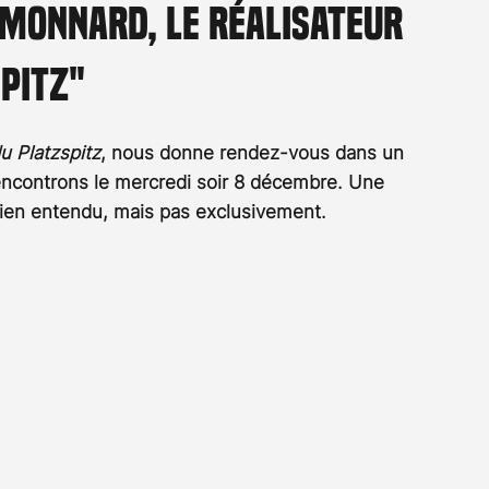
 Monnard, le réalisateur
Rossier
Streaming
Stefanie Rossier
Culture
pitz"
u Platzspitz
, nous donne rendez-vous dans un 
rencontrons le mercredi soir 8 décembre. Une 
bien entendu, mais pas exclusivement.