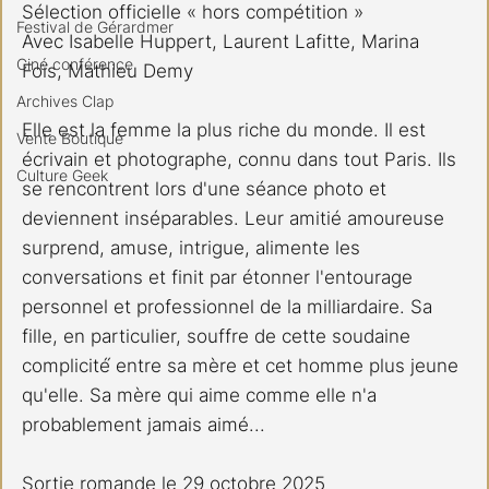
Sélection officielle « hors compétition »
Festival de Gérardmer
Avec Isabelle Huppert, Laurent Lafitte, Marina 
Ciné conférence
Foïs, Mathieu Demy
Archives Clap
Elle est la femme la plus riche du monde. Il est 
Vente Boutique
écrivain et photographe, connu dans tout Paris. Ils 
Culture Geek
se rencontrent lors d'une séance photo et 
deviennent inséparables. Leur amitié amoureuse 
surprend, amuse, intrigue, alimente les 
conversations et finit par étonner l'entourage 
personnel et professionnel de la milliardaire. Sa 
fille, en particulier, souffre de cette soudaine 
complicité́ entre sa mère et cet homme plus jeune 
qu'elle. Sa mère qui aime comme elle n'a 
probablement jamais aimé...
Sortie romande le 29 octobre 2025