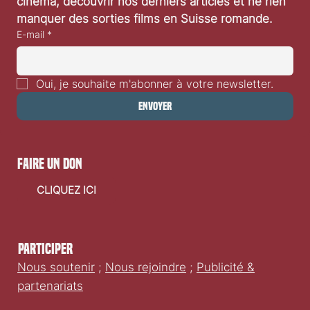
cinéma, découvrir nos derniers articles et ne rien 
manquer des sorties films en Suisse romande.
E-mail
*
Cannes 2025, jour 1 : du muet et de la comédie musicale
Oui, je souhaite m'abonner à votre newsletter.
Envoyer
faire un don
CLIQUEZ ICI
Participer
Nous soutenir
;
Nous rejoindre
;
Publicité &
partenariats