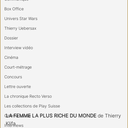
Box Office
Univers Star Wars
Thierry Uebersax
Dossier
Interview vidéo
Cinéma
Court-métrage
Concours
Lettre ouverte
La chronique Recto Verso
Les collections de Play Suisse
LA FEMME LA PLUS RICHE DU MONDE
 de Thierry 
Cinéma suisse
Klifa
Interviews