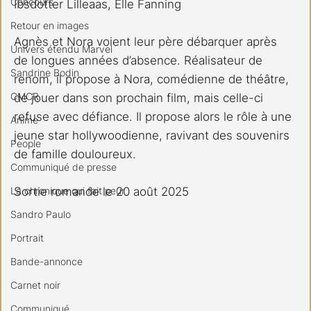
Concours
Ibsdotter Lilleaas, Elle Fanning
Retour en images
Agnès et Nora voient leur père débarquer après 
Univers étendu Marvel
de longues années d’absence. Réalisateur de 
Sandrine Bodin
renom, il propose à Nora, comédienne de théâtre, 
CMCR
de jouer dans son prochain film, mais celle-ci 
refuse avec défiance. Il propose alors le rôle à une 
Anime
jeune star hollywoodienne, ravivant des souvenirs 
People
de famille douloureux.
Communiqué de presse
Sortie romande le 20 août 2025
La chronique qui fait peur
Sandro Paulo
Portrait
Bande-annonce
Carnet noir
Communiqué