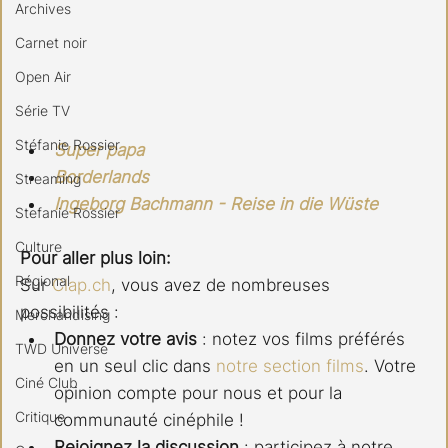
Archives
Carnet noir
Open Air
Série TV
Stéfanie Rossier
Super papa
Borderlands
Streaming
Ingeborg Bachmann - Reise in die Wüste
Stefanie Rossier
Culture
Pour aller plus loin:
Régional
Sur 
Clap.ch
, vous avez de nombreuses 
possibilités :
Merchandising
Donnez votre avis
 : notez vos films préférés 
TWD Universe
en un seul clic dans 
notre section films
. Votre 
Ciné Club
opinion compte pour nous et pour la 
Critique
communauté cinéphile !
Rejoignez la discussion
 : participez à notre 