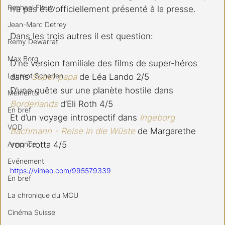
Raphael Fleury
n’a pas été officiellement présenté à la presse.
Jean-Marc Detrey
Dans les trois autres il est question:
Remy Dewarrat
Max Borg
D'ne version familiale des films de super-héros 
Laurent Scherlen
dans 
Super papa
de Léa Lando 2/5
D’une quête sur une planète hostile dans 
Memento
Borderlands
d’Eli Roth 4/5
En bref
Et d’un voyage introspectif dans 
Ingeborg 
VOD
Bachmann - Reise in die Wüste
de Margarethe 
Annonce
von Trotta 4/5
Evénement
https://vimeo.com/995579339
En bref
La chronique du MCU
Cinéma Suisse