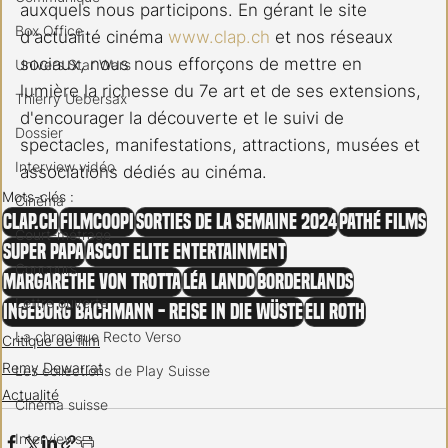
auxquels nous participons. En gérant le site 
Box Office
d'actualité cinéma 
www.clap.ch
 et nos réseaux 
sociaux, nous nous efforçons de mettre en 
Univers Star Wars
lumière la richesse du 7e art et de ses extensions, 
Thierry Uebersax
d'encourager la découverte et le suivi de 
Dossier
spectacles, manifestations, attractions, musées et 
Interview vidéo
associations dédiés au cinéma.
Mots-clés :
Cinéma
clap.ch
Filmcoopi
Sorties de la semaine 2024
Pathé FIlms
Court-métrage
Super papa
Ascot ELite Entertainment
Concours
Margarethe von Trotta
Léa Lando
Borderlands
Lettre ouverte
Ingeborg Bachmann - Reise in die Wüste
Eli Roth
La chronique Recto Verso
Critique de film
Remy Dewarrat
Les collections de Play Suisse
Actualité
Cinéma suisse
Interviews