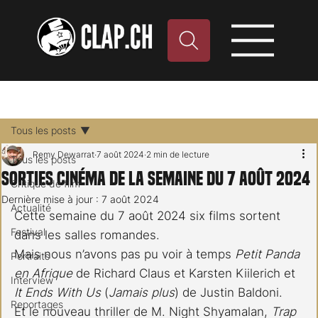
Tous les posts
Remy Dewarrat
7 août 2024
2 min de lecture
Tous les posts
Sorties cinéma de la semaine du 7 août 2024
Critique de film
Dernière mise à jour :
7 août 2024
Actualité
Cette semaine du 7 août 2024 six films sortent 
Festival
dans les salles romandes.
Mais nous n’avons pas pu voir à temps 
Petit Panda 
Portraits
en Afrique
 de Richard Claus et Karsten Kiilerich et 
Interview
It Ends With Us
 (
Jamais plus
) de Justin Baldoni.
Reportages
Et le nouveau thriller de M. Night Shyamalan, 
Trap