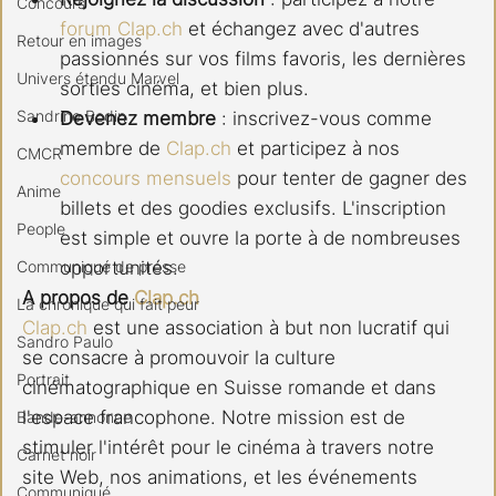
Concours
forum 
Clap.ch
 et échangez avec d'autres 
Retour en images
passionnés sur vos films favoris, les dernières 
Univers étendu Marvel
sorties cinéma, et bien plus.
Sandrine Bodin
Devenez membre
 : inscrivez-vous comme 
membre de 
Clap.ch
 et participez à nos 
CMCR
concours mensuels
 pour tenter de gagner des 
Anime
billets et des goodies exclusifs. L'inscription 
People
est simple et ouvre la porte à de nombreuses 
Communiqué de presse
opportunités.
A propos de 
Clap.ch
La chronique qui fait peur
Clap.ch
 est une association à but non lucratif qui 
Sandro Paulo
se consacre à promouvoir la culture 
Portrait
cinématographique en Suisse romande et dans 
l'espace francophone. Notre mission est de 
Bande-annonce
stimuler l'intérêt pour le cinéma à travers notre 
Carnet noir
site Web, nos animations, et les événements 
Communiqué