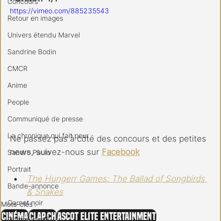
Concours
https://vimeo.com/885235543
Retour en images
Univers étendu Marvel
Sandrine Bodin
CMCR
Anime
People
Communiqué de presse
La chronique qui fait peur
Ne passez pas à côté des concours et des petites 
news, suivez-nous sur 
Facebook
Sandro Paulo
Portrait
The Hungerr Games: The Ballad of Songbirds 
Bande-annonce
& Snakes
Carnet noir
Mots-clés :
Cinéma
clap.ch
Ascot Elite Entertainment
Communiqué