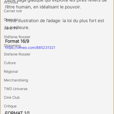
Archives
l’être humain, en idéalisant le pouvoir.
Carnet noir
Open Air
Triste illustration de l’adage: la loi du plus fort est 
la meilleure.
Série TV
Stéfanie Rossier
Format 16/9
Streaming
https://vimeo.com/885231321
Stefanie Rossier
Culture
Régional
Merchandising
TWD Universe
Ciné Club
Critique
FORMAT 1/1