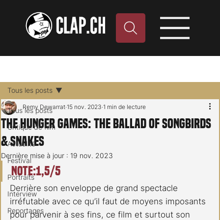
Tous les posts
Remy Dewarrat
15 nov. 2023
1 min de lecture
Tous les posts
The Hunger Games: The Ballad of Songbirds
Critique de film
& Snakes
Actualité
Dernière mise à jour :
19 nov. 2023
Festival
Note:1,5/5
Portraits
Derrière son enveloppe de grand spectacle 
Interview
irréfutable avec ce qu’il faut de moyens imposants 
Reportages
pour parvenir à ses fins, ce film et surtout son 