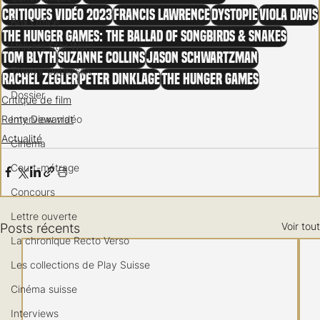
Critiques vidéo 2023
Francis Lawrence
Dystopie
Viola Davis
Box Office
The Hunger Games: The Ballad of Songbirds & Snakes
Univers Star Wars
Tom Blyth
Suzanne Collins
Jason Schwartzman
Thierry Uebersax
Rachel Zegler
Peter Dinklage
The Hunger Games
Dossier
Critique de film
Remy Dewarrat
Interview vidéo
Actualité
Cinéma
Court-métrage
Concours
Lettre ouverte
Voir tout
Posts récents
La chronique Recto Verso
Les collections de Play Suisse
Cinéma suisse
Interviews