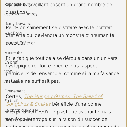
Raphael Fleury
accueil bienveillant posent un grand nombre de 
questions. 
Jean-Marc Detrey
Remy Dewarrat
Peut- on sainement se distraire avec le portrait 
Max Borg
d’un être qui deviendra un monstre d’inhumanité 
absolue? 
Laurent Scherlen
Memento
Et le fait que tout cela se déroule dans un univers 
En bref
dystopique renforce encore plus l’aspect 
VOD
pernicieux de l’ensemble, comme si la malfaisance 
actuelle ne suffisait pas.
Annonce
Evénement
Certes, 
The Hungerr Games: The Ballad of 
En bref
Songbirds & Snakes
 bénéficie d’une bonne 
La chronique du MCU
interprétation et d’une plastique avenante mais 
son fond interroge sur la raison du succès de 
Cinéma Suisse
cette saga glauque qui exploite les pires revers de 