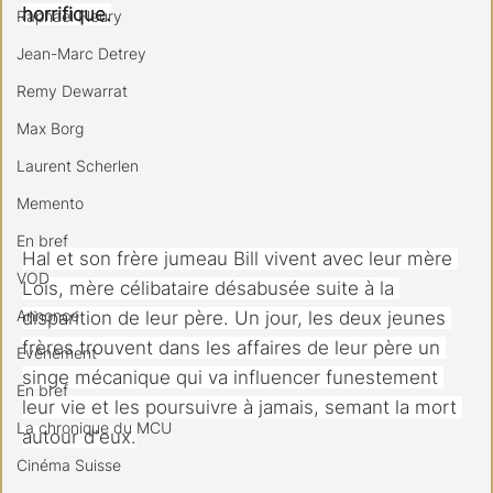
horrifique.
Raphael Fleury
Jean-Marc Detrey
Remy Dewarrat
Max Borg
Laurent Scherlen
Memento
En bref
Hal et son frère jumeau Bill vivent avec leur mère 
VOD
Lois, mère célibataire désabusée suite à la 
Annonce
disparition de leur père. Un jour, les deux jeunes 
frères trouvent dans les affaires de leur père un 
Evénement
singe mécanique qui va influencer funestement 
En bref
leur vie et les poursuivre à jamais, semant la mort 
La chronique du MCU
autour d'eux.
Cinéma Suisse