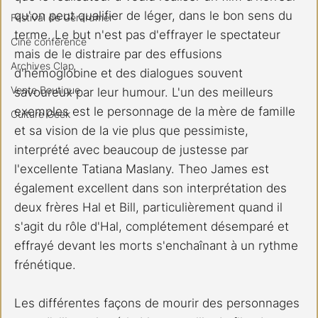
qu'on peut qualifier de léger, dans le bon sens du 
Festival de Gérardmer
terme. Le but n'est pas d'effrayer le spectateur 
Ciné conférence
mais de le distraire par des effusions 
Archives Clap
d'hémoglobine et des dialogues souvent 
Vente Boutique
savoureux par leur humour. L'un des meilleurs 
exemples est le personnage de la mère de famille 
Culture Geek
et sa vision de la vie plus que pessimiste, 
interprété avec beaucoup de justesse par 
l'excellente Tatiana Maslany. Theo James est 
également excellent dans son interprétation des 
deux frères Hal et Bill, particulièrement quand il 
s'agit du rôle d'Hal, complétement désemparé et 
effrayé devant les morts s'enchaînant à un rythme 
frénétique. 
Les différentes façons de mourir des personnages 