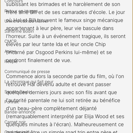
Concours
subissant les brimades et le harcèlement de son 
Retour en images
frère aîné Bill et de ses camarades d'école. Le jour 
où Hal et Bill trouvent le fameux singe mécanique 
Univers étendu Marvel
appartenant à leur père, leur vie bascule dans 
Sandrine Bodin
l'horreur. Suite à un événement tragique, ils seront 
CMCR
élevés par leur tante Ida et leur oncle Chip 
Anime
(incarné par Osgood Perkins lui-même) et se 
perdront finalement de vue. 
People
Communiqué de presse
Commence alors la seconde partie du film, où l'on 
La chronique qui fait peur
retrouve Hal devenu adulte et devant passer 
Sandro Paulo
quelques derniers jours avec son fils avant que 
l'autorité parentale ne lui soit retirée au bénéfice 
Portrait
d'un beau-père complètement déjanté 
Bande-annonce
(remarquablement interprété par Elija Wood et ses 
Carnet noir
quelques minutes à l'écran). Malheureusement ce 
Communiqué
qui devait être un simple road trip entre père et 