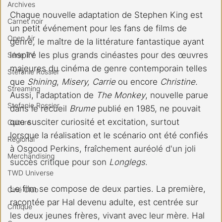
Archives
Chaque nouvelle adaptation de Stephen King est 
Carnet noir
un petit événement pour les fans de films de 
Open Air
genre, le maître de la littérature fantastique ayant 
inspiré les plus grands cinéastes pour des œuvres 
Série TV
majeures du cinéma de genre contemporain telles 
Stéfanie Rossier
que 
Shining
, 
Misery, Carrie
 ou encore 
Christine. 
Streaming
Aussi, l'adaptation de 
The Monkey
, nouvelle parue 
Stefanie Rossier
dans le recueil 
Brume
 publié en 1985, ne pouvait 
que susciter curiosité et excitation, surtout 
Culture
lorsque la réalisation et le scénario ont été confiés 
Régional
à 
Osgood Perkins, fraîchement auréolé d'un joli 
Merchandising
succès critique pour son 
Longlegs
.
TWD Universe
Le film se compose de deux parties. La première, 
Ciné Club
racontée par Hal devenu adulte, est centrée sur 
Critique
les deux jeunes frères, vivant avec leur mère. Hal 