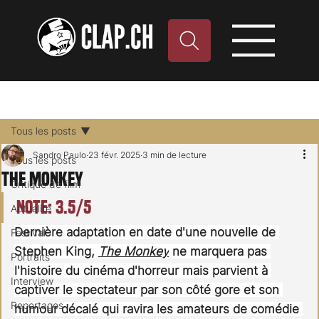
Tous les posts
Sandro Paulo
23 févr. 2025
3 min de lecture
Tous les posts
The Monkey
Critique de film
Note: 3.5/5
Actualité
Dernière adaptation en date d'une nouvelle de 
Festival
Stephen King, 
The Monkey
ne marquera pas 
Portraits
l'histoire du cinéma d'horreur mais parvient à 
Interview
captiver le spectateur par son côté gore et son 
Reportages
humour décalé qui ravira les amateurs de comédie 