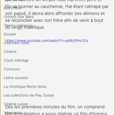
fils va tourner au cauchemar, Hal étant rattrapé par 
Box Office
son passé. Il devra alors affronter ses démons et 
Univers Star Wars
se réconcilier avec son frère afin de venir à bout 
Thierry Uebersax
du singe maléfique.
Dossier
https://www.youtube.com/watch?v=pbRz1fmc31s
Interview vidéo
Cinéma
Court-métrage
Concours
Lettre ouverte
La chronique Recto Verso
Les collections de Play Suisse
Cinéma suisse
Dès les premières minutes du film, on comprend 
Interviews
que le réalisateur a voulu réaliser un film d'horreur 