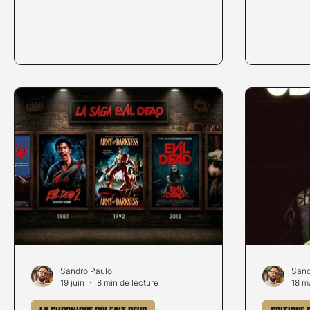
fois-ci sur fond de folk horror
palmarès 
finlandais. Saga et son époux Jon
Pour les
rêvent de fonder une famille et d'élever
cinéma fa
leurs enfants au milieu de la nature.
à présent
Pour cela, ils décident d'emménager
un rendez
dans la maison où Saga a passé une
des ans. 
grande partie de son enfance, au cœur
et engagé
de la forêt finlandaise. Dans cet
faire une
environnement envoûtant, semblant
année en
doté d'une volonté p
Sandro Paulo
Sand
19 juin
8 min de lecture
18 m