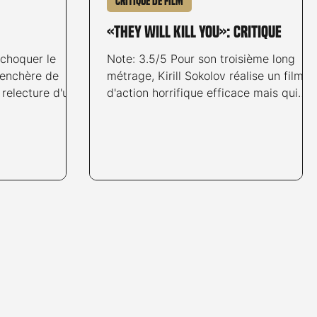
Critique de film
«They Will Kill You»: critique
 choquer le
Note: 3.5/5 Pour son troisième long
renchère de
métrage, Kirill Sokolov réalise un film
 relecture d'une
d'action horrifique efficace mais qui
u cinéma
finit par tourner en rond malgré de
.
belles promesses initiales. © Warner
and GmbH Huit
Bros. Entertainment Switzerland GmbH
kidnappée en
Après avoir purgé une peine
réapparaît par
d'emprisonnement de dix ans pour
nt d'avion. Si
avoir tiré sur son père violent, Asia n'a
 dans un
qu'une seule idée en tête : secourir sa
sait ce qu'il a
petite sœur Maria demeurée auprès de
t ses années de
leur père. Alors qu'elle retrouve sa
retrouve sa
trace dans un mystérieux hôtel, celui-c