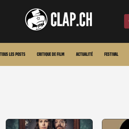
Tous les posts
Critique de film
Actualité
Festival
Laurent Scherlen
Memento
En bref
VOD
An
Sandro Paulo
Stéfanie Rossier
Streaming
Stefanie Rossier
Cul