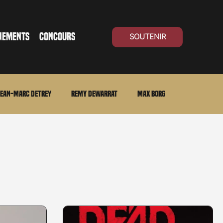
NEMENTS
CONCOURS
SOUTENIR
ean-Marc Detrey
Remy Dewarrat
Max Borg
ma Suisse
Archives
Carnet noir
Open Air
Série TV