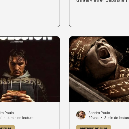
de cette édition anniversaire!
Souheila Yacoub, invités
 amateurs et amatrices de
(NEUCHÂTEL INTERNA
ntastique, le NIFFF n'est plus
FANTASTIC FILM FESTIV
er tant le festival est devenu
présenter le dernier lo
-vous incontournable au fil
réalisateur français. Sé
Avec des propositions fortes
Souheila Yacoub Pour alle
es, le festival a réussi à se
Lire la critique d'Evil D
 place à l'international et cette
Sandro Paulo Lire l'artic
core, de véritable
Evil Dead, par Sandro P
ro Paulo
Sandro Paulo
ai
4 min de lecture
29 avr.
3 min de lectur