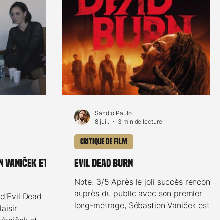
Sandro Paulo
8 juil.
3 min de lecture
Critique de film
n Vaniček et
EVIL DEAD BURN
Note: 3/5 Après le joli succès rencontr
auprès du public avec son premier
 d'Evil Dead
long-métrage, Sébastien Vaniček est
aisir
derrière la caméra du dernier opus de
Vaniček et