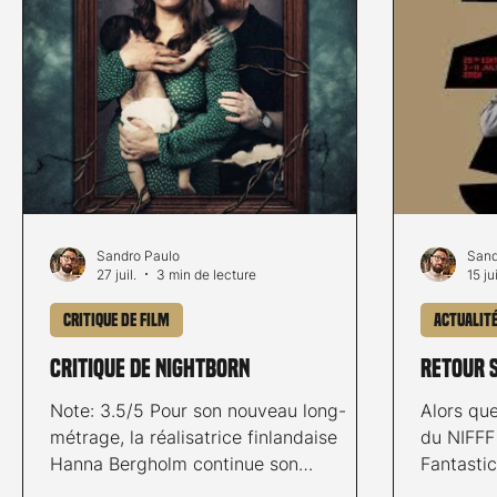
Sandro Paulo
Sand
27 juil.
3 min de lecture
15 jui
Critique de film
Actualit
Critique de Nightborn
RETOUR S
Note: 3.5/5 Pour son nouveau long-
Alors que
métrage, la réalisatrice finlandaise
du NIFFF 
Hanna Bergholm continue son
Fantastic
exploration des liens familiaux, cette
rétrospec