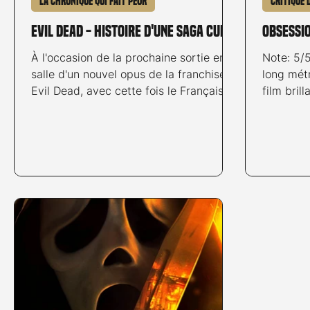
La chronique qui fait peur
Critique 
Evil Dead - Histoire d'une saga culte
Obsessi
À l'occasion de la prochaine sortie en
Note: 5/
salle d'un nouvel opus de la franchise
long métr
Evil Dead, avec cette fois le Français
film bril
Sébastien Vaniček derrière la caméra,
tension 
retour sur la saga culte initiée en 1981
dans le 
par Sam Raimi. The Evil Dead – Un
années. 
réalisateur qui en veut Nous sommes
depuis d
en 1981, Sam Raimi ne le sait pas
romantiq
encore, mais il va réaliser un film qui
réservé,
marquera à jamais l’histoire du cinéma
pourtant 
de genre et créer l’une des franchises
sentiment
les plus emblématiques du cinéma
mystérie
horrifique contemporain. Malg
de celui 
souha