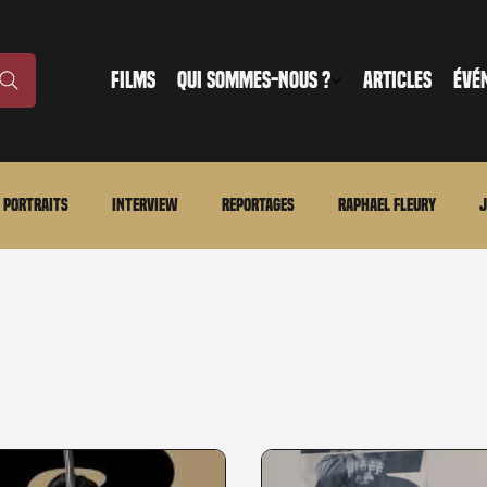
FILMS
QUI SOMMES-NOUS ?
ARTICLES
ÉVÉ
Portraits
Interview
Reportages
Raphael Fleury
J
nonce
Evénement
En bref
La chronique du MCU
Ciné
ture
Régional
Merchandising
TWD Universe