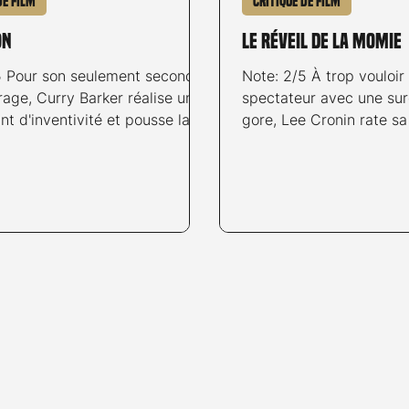
de film
Critique de film
on
Le réveil de la Momie
5 Pour son seulement second
Note: 2/5 À trop vouloir
age, Curry Barker réalise un
spectateur avec une su
lant d'inventivité et pousse la
gore, Lee Cronin rate sa
à un paroxysme rarement égalé
figure incontournable d
cinéma de genre ces dernières
d'horreur. © Warner Bros
Bear est amoureux de Nikki
Entertainment Switzerl
e nombreuses années. Grand
années après avoir été 
ue, mais surtout terriblement
Égypte, la petite Katie 
 le jeune homme ne parvient
miracle suite à un accide
pas à lui déclarer ses
l'enfant est découverte
s. À l'aide d'un objet
sarcophage, personne ne 
ux censé réaliser un seul vœu
pu advenir d'elle duran
qui le possède, Bear fait le
captivité. Alors qu'elle 
famille et s