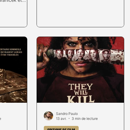
la franchise culte Evil Dead, avec une
 par le NIFFF
réussite mitigée... Suite au décès de
TIONAL
son époux Will dans un accident de
AL) pour
voiture, Alice se rend dans la maison
ng-métrage du
familiale du défunt afin de partager un
bastien Vaniček
moment avec sa belle-famille et rendre
r plus loin:
un dernier hommage au disparu. Le
ead Burn, par
séjour tourne très vite au cauchemar
le sur la saga
lorsqu'une entité maléfique, à
aulo
Sandro Paulo
e
13 avr.
3 min de lecture