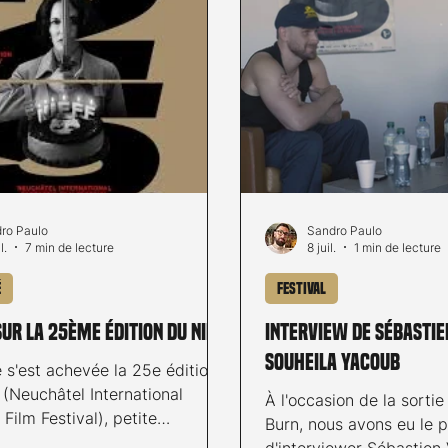
ro Paulo
Sandro Paulo
l.
7 min de lecture
8 juil.
1 min de lecture
é
Festival
UR LA 25èME éDITION DU NIFFF
Interview de Sébastie
Souheila Yacoub
 s'est achevée la 25e édition
(Neuchâtel International
À l'occasion de la sortie
 Film Festival), petite
Burn, nous avons eu le pl
tive des films visionnés et
d'interviewer Sébastien 