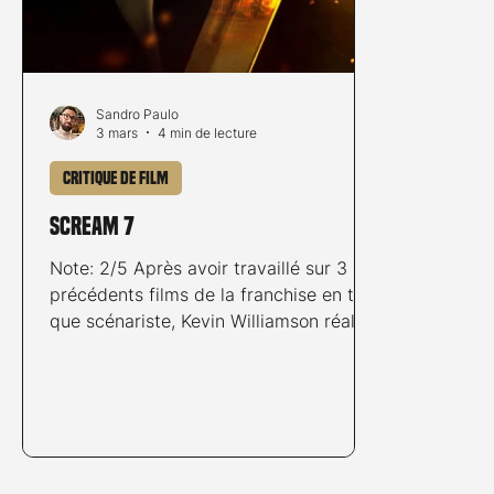
Sandro Paulo
3 mars
4 min de lecture
Critique de film
Scream 7
Note: 2/5 Après avoir travaillé sur 3
précédents films de la franchise en tant
que scénariste, Kevin Williamson réalise
pour la première fois un épisode de la
saga qu'il a imaginée, marquant selon
le réalisateur un retour aux sources. ©
Warner Bros. Entertainment Switzerland
GmbH Sidney Prescott pensait en avoir
terminé avec Ghostface en s'installant