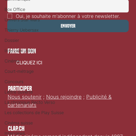
Box Office
Oui, je souhaite m'abonner à votre newsletter.
Univers Star Wars
Envoyer
Thierry Uebersax
Dossier
faire un don
Interview vidéo
Cinéma
CLIQUEZ ICI
Court-métrage
Concours
Participer
Lettre ouverte
Nous soutenir
;
Nous rejoindre
;
Publicité &
La chronique Recto Verso
partenariats
Les collections de Play Suisse
Cinéma suisse
Clap.ch
Interviews