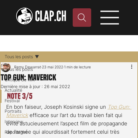
Tous les posts
Remy Dewarrat
23 mai 2022
1 min de lecture
Tous les posts
Top Gun: Maverick
Critique de film
Dernière mise à jour :
26 mai 2022
Actualité
Note 3/5
Festival
En bon faiseur, Joseph Kosinski signe un 
Top Gun: 
Portraits
Maverick
 efficace sur l’art du travail bien fait qui 
Interview
évite astucieusement l’aspect film de propagande 
de l’armée qui alourdissait fortement celui très 
Reportages