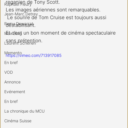
reganien de Tony Scott.
Raphael Fleury
Les images aériennes sont remarquables.
Jean-Marc Detrey
 Le sourire de Tom Cruise est toujours aussi 
Remy Dewarrat
déstabilisant.
Et c’est un bon moment de cinéma spectaculaire 
Max Borg
sans prétention.
Laurent Scherlen
Memento
https://vimeo.com/713917085
En bref
VOD
Annonce
Evénement
En bref
La chronique du MCU
Cinéma Suisse