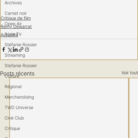
Archives
Carnet noir
Critique de film
Open Air
Remy Dewarrat
Série TV
Actualité
Stéfanie Rossier
Streaming
Stefanie Rossier
Voir tout
Posts récents
Culture
Régional
Merchandising
TWD Universe
Ciné Club
Critique