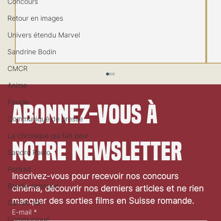
Concours
Retour en images
Univers étendu Marvel
Sandrine Bodin
CMCR
Anime
People
Abonnez-vous à 
Communiqué de presse
La chronique qui fait peur
notre newsletter
Sandro Paulo
Festival de Locarno 2026: Taxi Driver
Portrait
Inscrivez-vous pour recevoir nos concours 
Bande-annonce
cinéma, découvrir nos derniers articles et ne rien 
manquer des sorties films en Suisse romande.
Carnet noir
E-mail
*
Communiqué