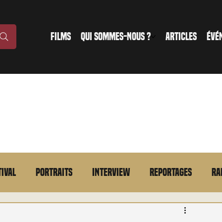
FILMS
QUI SOMMES-NOUS ?
ARTICLES
ÉVÉ
tival
Portraits
Interview
Reportages
Ra
n bref
VOD
Annonce
Evénement
En bref