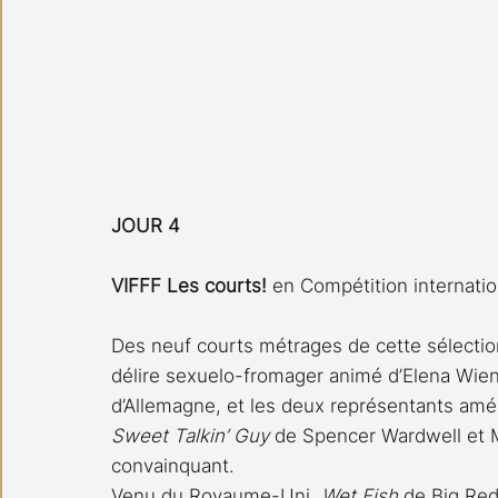
JOUR 4
VIFFF Les courts!
 en Compétition internatio
Des neuf courts métrages de cette sélectio
délire sexuelo-fromager animé d’Elena Wien
d’Allemagne, et les deux représentants amér
Sweet Talkin’ Guy
 de Spencer Wardwell et M
convainquant.
Venu du Royaume-Uni, 
Wet Fish
 de Big Red