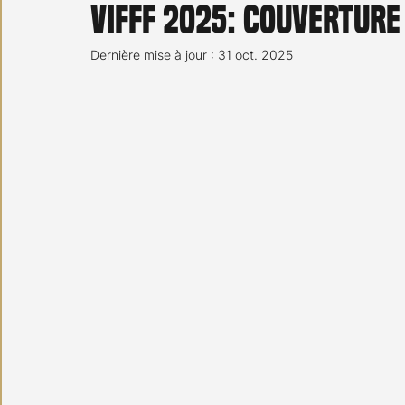
VIFFF 2025: couverture
Carnet noir
Open Air
Série TV
Stéfanie 
Dernière mise à jour :
31 oct. 2025