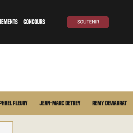
NEMENTS
CONCOURS
SOUTENIR
phael Fleury
Jean-Marc Detrey
Remy Dewarrat
La chronique du MCU
Cinéma Suisse
Archives