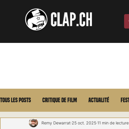
Tous les posts
Critique de film
Actualité
Fes
Max Borg
Laurent Scherlen
Memento
E
Remy Dewarrat
25 oct. 2025
11 min de lecture