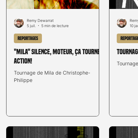
Remy Dewarrat
Remy
5 juil.
5 min de lecture
10 ja
Reportages
Reportag
"Mila" Silence, moteur, ça tourne,
Tournage
action!
Tournage 
Tournage de Mila de Christophe-
Philippe