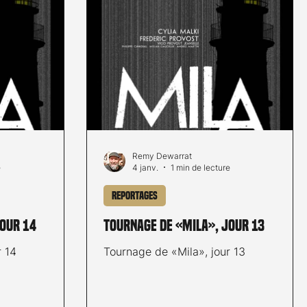
Remy Dewarrat
e
4 janv.
1 min de lecture
Reportages
jour 14
Tournage de «Mila», jour 13
r 14
Tournage de «Mila», jour 13