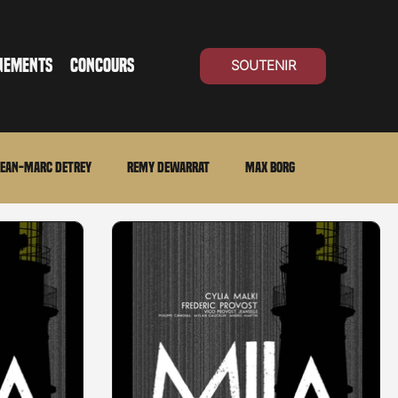
NEMENTS
CONCOURS
SOUTENIR
ean-Marc Detrey
Remy Dewarrat
Max Borg
ma Suisse
Archives
Carnet noir
Open Air
Série TV