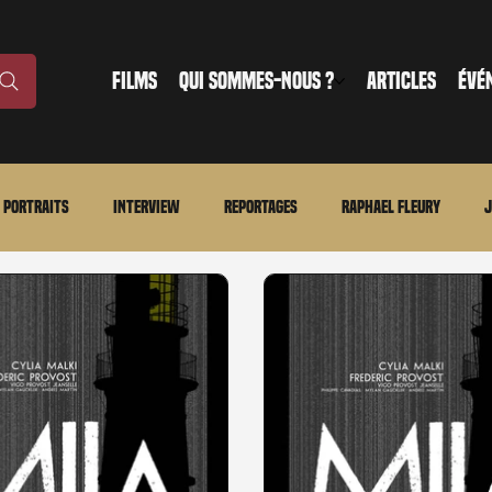
FILMS
QUI SOMMES-NOUS ?
ARTICLES
ÉVÉ
Portraits
Interview
Reportages
Raphael Fleury
J
nonce
Evénement
En bref
La chronique du MCU
Ciné
ture
Régional
Merchandising
TWD Universe