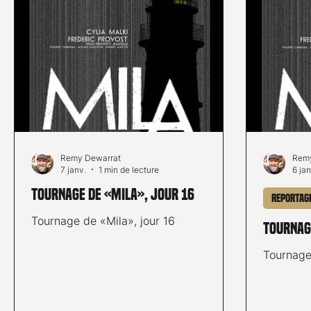
Remy Dewarrat
Remy
7 janv.
1 min de lecture
6 jan
Tournage de «Mila», jour 16
Reportag
Tournage de «Mila», jour 16
Tournag
Tournage 