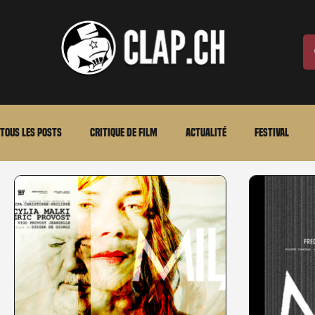
Tous les posts
Critique de film
Actualité
Festival
Laurent Scherlen
Memento
En bref
VOD
An
Stéfanie Rossier
Streaming
Stefanie Rossier
Cul