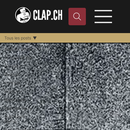
Tous les posts
Tous les posts
Critique de film
Actualité
Festival
Portraits
Interview
Reportages
Raphael Fleury
Jean-Marc
Detrey
Remy Dewarrat