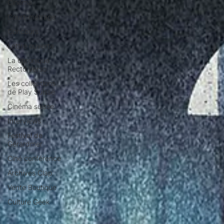
Cinéma
Court-métrage
Concours
Lettre ouverte
La chronique
Recto Verso
Les collections
de Play Suisse
Cinéma suisse
Interviews
Festival de
Gérardmer
Ciné conférence
Archives Clap
Vente Boutique
Culture Geek