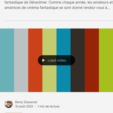
Sandro Paulo
1 févr.
3 min de lecture
Festival
Festival de Gérardmer 2026 - partie 3
Plongez avec clap.ch dans la 33e édition du Festival du film
fantastique de Gérardmer. Comme chaque année, les amateurs et
amatrices de cinéma fantastique se sont donné rendez-vous à
Gérardmer pour une nouvelle édition d'un festival désormais
incontournable pour les fans de films de genre. Trois projections a
programme de cette avant-dernière journée de festival, du