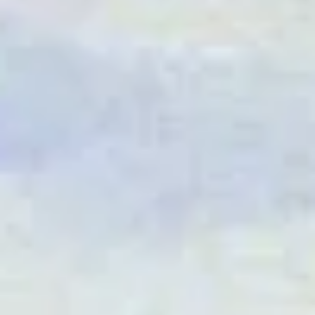
Critique de film
78ᵉ Festival de Locarno: «Together» de Michael
Shanks
78ᵉ Festival de Locarno: «Together» de Michael Shanks