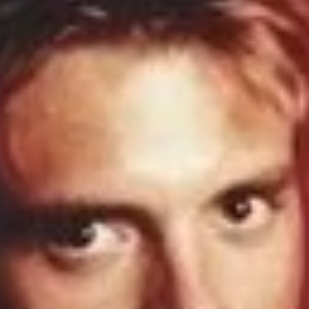
Jean-Marc Detrey
1 mai 2024
4 min de lecture
Actualité
On vous dit tout sur «La Planète des Singes»
Avec la sortie du nouvel opus: La Planète des Singes Le Nouveau
Royaume, voici un récapitulatif sur cette franchise désormais entr
dans...