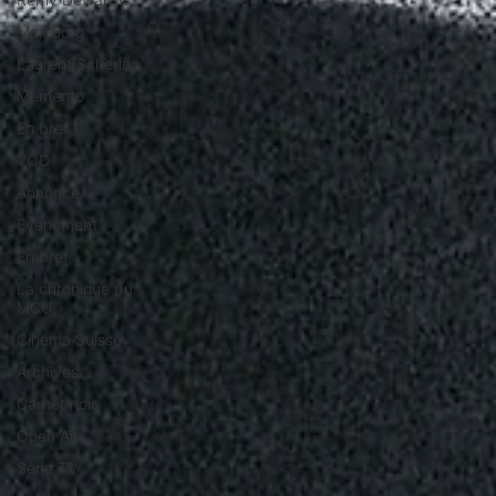
Max Borg
Laurent Scherlen
Memento
En bref
VOD
Annonce
Evénement
En bref
La chronique du
MCU
Cinéma Suisse
Archives
Carnet noir
Open Air
Série TV