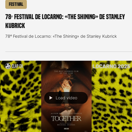
multivers, de la possession et du rire, que demander de mieux?
Bonne lecture! Redux Redux : États-Unis d’Amér
Load video
Remy Dewarrat
10 août 2025
1 min de lecture
Festival
78ᵉ Festival de Locarno: «The Shining» de Stanley
Kubrick