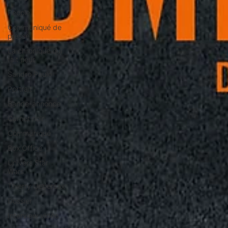
People
Communiqué de
presse
La chronique qui
fait peur
Sandro Paulo
Portrait
Bande-annonce
Carnet noir
Communiqué
Box Office
Univers Star
Wars
Thierry Uebersax
Dossier
Interview vidéo