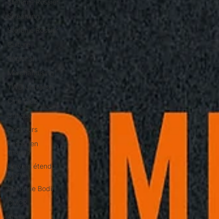
Stéfanie Rossier
Streaming
Stefanie Rossier
Culture
Régional
Merchandising
TWD Universe
Ciné Club
Critique
Concours
Retour en
images
Univers étendu
Marvel
Sandrine Bodin
CMCR
Anime