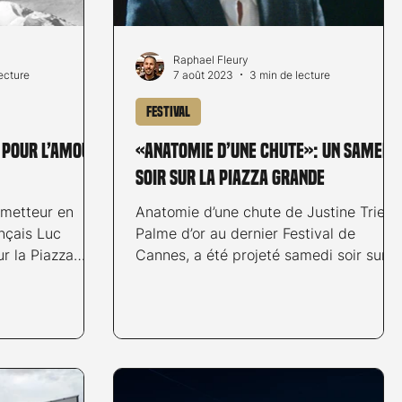
Raphael Fleury
ecture
7 août 2023
3 min de lecture
Festival
 pour l’amour
«Anatomie d’une chute»: un samedi
soir sur la Piazza Grande
 metteur en
Anatomie d’une chute de Justine Triet,
nçais Luc
Palme d’or au dernier Festival de
ur la Piazza
Cannes, a été projeté samedi soir sur l
 76e...
Piazza Grande dans le...