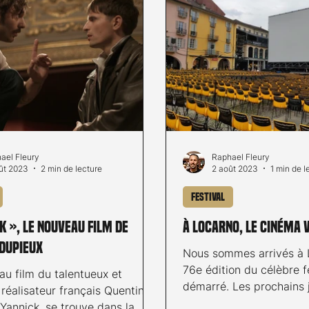
ael Fleury
Raphael Fleury
ût 2023
2 min de lecture
2 août 2023
1 min de l
Festival
k », le nouveau film de
À Locarno, le cinéma 
 Dupieux
Nous sommes arrivés à L
76e édition du célèbre f
au film du talentueux et
démarré. Les prochains 
réalisateur français Quentin
s’annoncent passionnants :
Yannick, se trouve dans la