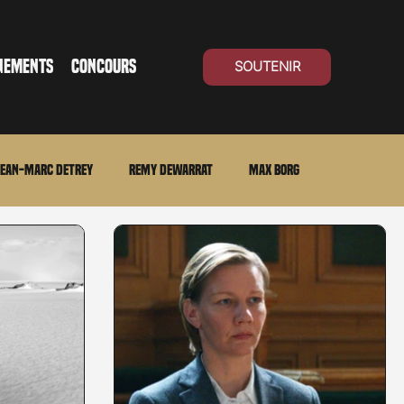
NEMENTS
CONCOURS
SOUTENIR
ean-Marc Detrey
Remy Dewarrat
Max Borg
ma Suisse
Archives
Carnet noir
Open Air
Série TV