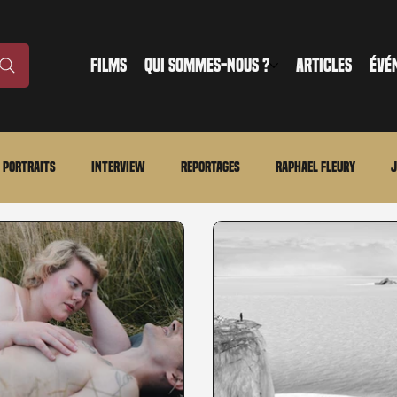
FILMS
QUI SOMMES-NOUS ?
ARTICLES
ÉVÉ
Portraits
Interview
Reportages
Raphael Fleury
J
nonce
Evénement
En bref
La chronique du MCU
Ciné
ture
Régional
Merchandising
TWD Universe