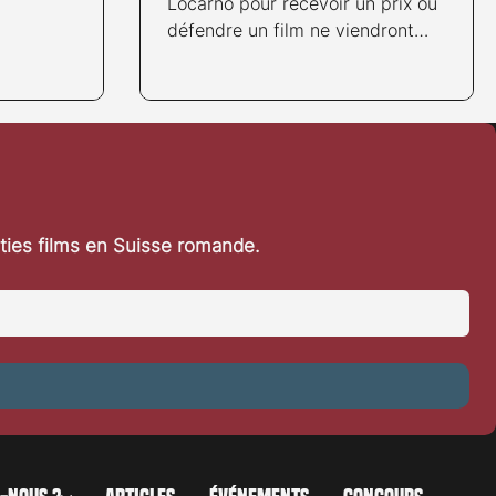
Locarno pour recevoir un prix ou
défendre un film ne viendront
finalement pas au Festival. En...
rties films en Suisse romande.