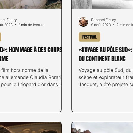
ael Fleury
Raphael Fleury
oût 2023
2 min de lecture
9 août 2023
2 min de l
Festival
d»: hommage à des corps
«Voyage au pôle Sud»:
rme
du Continent Blanc
 film hors norme de la
Voyage au pôle Sud, du
ice allemande Claudia Rorarius,
scène et explorateur fra
pour le Léopard d’or dans la
Jacquet, a été projeté s
inéastes du...
Grande dans le cadre du