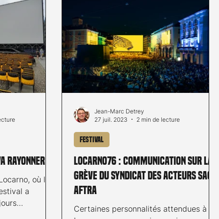
Jean-Marc Detrey
ecture
27 juil. 2023
2 min de lecture
Festival
va rayonner
Locarno76 : communication sur la
grève du syndicat des acteurs SAG-
ocarno, où la
AFTRA
estival a
jours
Certaines personnalités attendues à
 la ville...