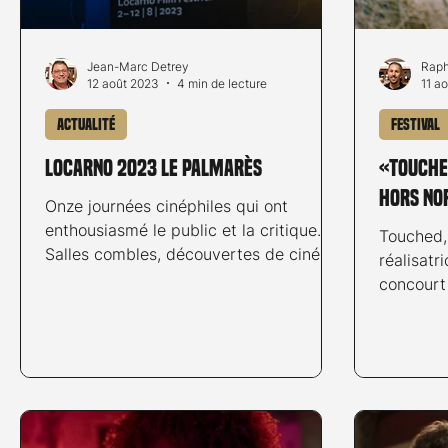
Jean-Marc Detrey
Raph
12 août 2023
4 min de lecture
11 a
Actualité
Festival
Locarno 2023 le palmarès
«Touche
hors no
Onze journées cinéphiles qui ont
enthousiasmé le public et la critique.
Touched,
Salles combles, découvertes de cinéma
réalisatr
et émotions partagées :...
concourt 
section C