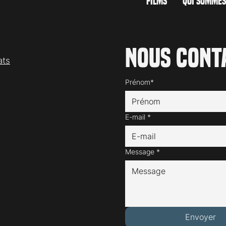
FILMS
QUI SOMMES
Nous cont
ats
Prénom*
E-mail
*
Message
*
Envoyer