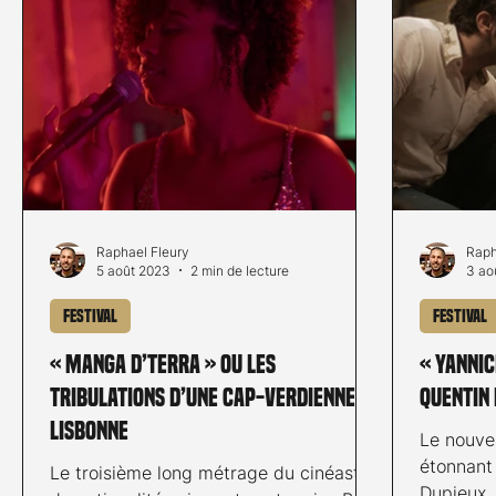
Raphael Fleury
Raph
5 août 2023
2 min de lecture
3 ao
Festival
Festival
« Manga D’Terra » ou les
« Yannic
tribulations d’une Cap-verdienne à
Quentin
Lisbonne
Le nouve
étonnant 
Le troisième long métrage du cinéaste
Dupieux, 