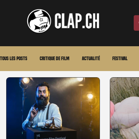
Tous les posts
Critique de film
Actualité
Festival
Laurent Scherlen
Memento
En bref
VOD
An
Stéfanie Rossier
Streaming
Stefanie Rossier
Cul