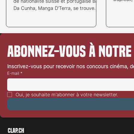
de nationalité suisse et portugaise Basil
section C
Da Cunha, Manga D’Terra, se trouve
dans la section...
Abonnez-vous à notre
Inscrivez-vous pour recevoir nos concours cinéma, dé
E-mail
*
Oui, je souhaite m'abonner à votre newsletter.
Clap.ch