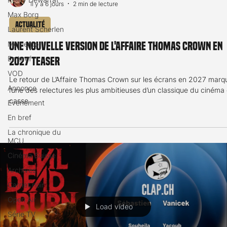
il y a 6 jours
2 min de lecture
Max Borg
Actualité
Laurent Scherlen
Memento
Une nouvelle version de L'Affaire Thomas Crown en
En bref
2027 teaser
VOD
Le retour de L’Affaire Thomas Crown sur les écrans en 2027 marq
Annonce
l’une des relectures les plus ambitieuses d’un classique du cinéma
casse.
Evénement
En bref
La chronique du
MCU
Cinéma Suisse
Archives
Carnet noir
Open Air
Load video
Série TV