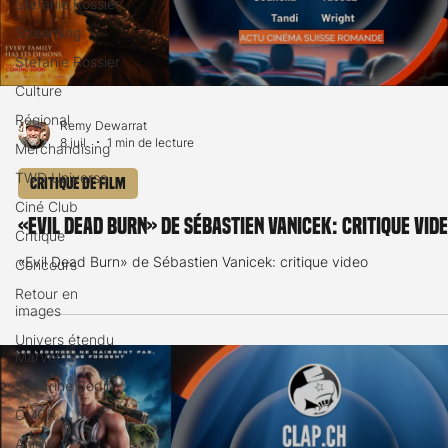
Stéfanie Rossier
Streaming
Stefanie Rossier
Culture
Régional
Remy Dewarrat
8 juil.
1 min de lecture
Merchandising
TWD Universe
Critique de film
Ciné Club
«Evil Dead Burn» de Sébastien Vanicek: critique vid
Critique
«Evil Dead Burn» de Sébastien Vanicek: critique video
Concours
Retour en
images
Univers étendu
Marvel
Sandrine Bodin
CMCR
Anime