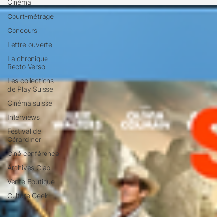
Cinéma
Court-métrage
Concours
Lettre ouverte
La chronique
Recto Verso
Les collections
de Play Suisse
Cinéma suisse
Interviews
Festival de
Gérardmer
Ciné conférence
Archives Clap
Vente Boutique
Culture Geek