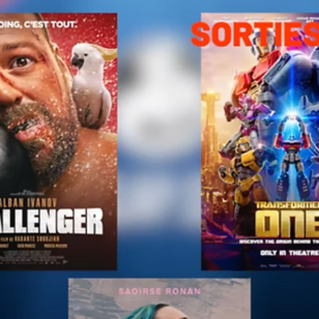
Remy Dewarrat
11 déc. 2024
2 min de lecture
Critique de film
Sorties cinéma de la semaine du 11 décembre 2024
Cette semaine du 11 décembre 2024, sept longs métrages s’invite
dans les salles obscures. Et ils nous permettent de faire
connaissance...