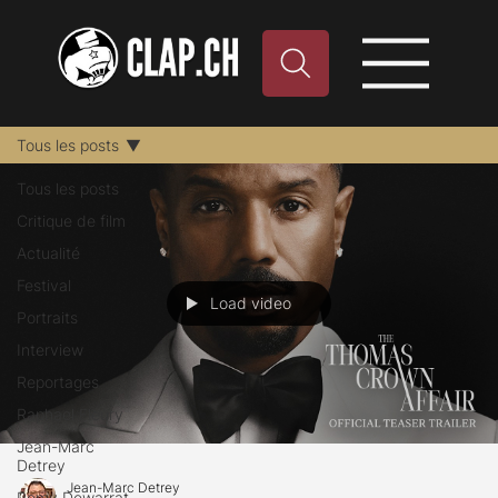
Tous les posts
Tous les posts
Critique de film
Actualité
Festival
Load video
Portraits
Interview
Reportages
Raphael Fleury
Jean-Marc
Detrey
Jean-Marc Detrey
Remy Dewarrat