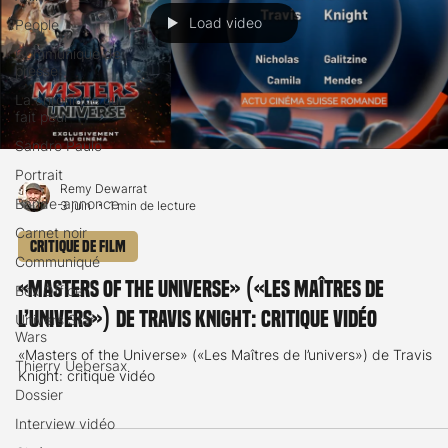
Load video
People
Communiqué de
presse
La chronique qui
fait peur
Sandro Paulo
Portrait
Remy Dewarrat
Bande-annonce
3 juin
1 min de lecture
Carnet noir
Critique de film
Communiqué
«Masters of the Universe» («Les Maîtres de
Box Office
l’univers») de Travis Knight: critique vidéo
Univers Star
Wars
«Masters of the Universe» («Les Maîtres de l’univers») de Travis
Thierry Uebersax
Knight: critique vidéo
Dossier
Interview vidéo