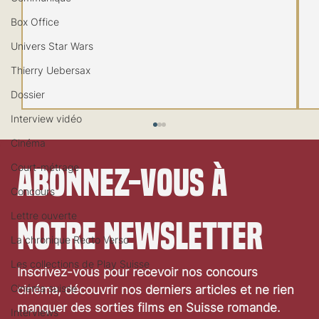
Box Office
Univers Star Wars
Thierry Uebersax
Dossier
Interview vidéo
Cinéma
Court-métrage
Abonnez-vous à 
Concours
Lettre ouverte
notre newsletter
La chronique Recto Verso
Festival de Locarno 2026: Wild at Heart
Les collections de Play Suisse
Inscrivez-vous pour recevoir nos concours 
Cinéma suisse
cinéma, découvrir nos derniers articles et ne rien 
manquer des sorties films en Suisse romande.
Interviews