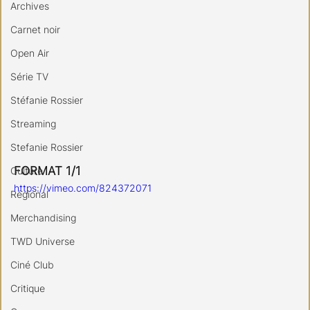
Archives
Carnet noir
Open Air
Série TV
Stéfanie Rossier
Streaming
Stefanie Rossier
FORMAT 1/1
Culture
https://vimeo.com/824372071
Régional
Merchandising
TWD Universe
Ciné Club
Critique