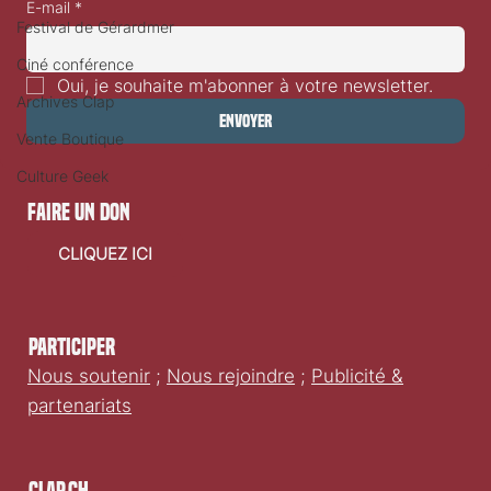
E-mail
*
Festival de Gérardmer
Ciné conférence
Oui, je souhaite m'abonner à votre newsletter.
Archives Clap
Envoyer
Vente Boutique
Culture Geek
faire un don
CLIQUEZ ICI
Participer
Nous soutenir
;
Nous rejoindre
;
Publicité &
partenariats