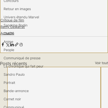
Concours
Retour en images
Univers étendu Marvel
Critique de film
Sandrine Bodin
Remy Dewarrat
Actualité
CMCR
Anime
People
Communiqué de presse
Voir tout
Posts récents
La chronique qui fait peur
Sandro Paulo
Portrait
Bande-annonce
Carnet noir
Communiqué