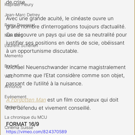
de crise.
Raphael Fleury
Jean-Marc Detrey
Avec une grande acuité, le cinéaste ouvre un 
Remy Dewarrat
grand nombre d’interrogations toujours d’actualité. 
On découvre un pays qui use de sa neutralité pour 
Max Borg
justifier ses positions en dents de scie, obéissant 
Laurent Scherlen
à un opportunisme discutable.
Memento
En bref
Michael Neuenschwander incarne magistralement 
un homme que l’Etat considère comme son objet, 
VOD
passant de l’utilité à la nuisance.
Annonce
Evénement
A Forgotten Man
 est un film courageux qui doit 
En bref
être défendu et vivement conseillé.
La chronique du MCU
FORMAT 16/9
Cinéma Suisse
https://vimeo.com/824370589