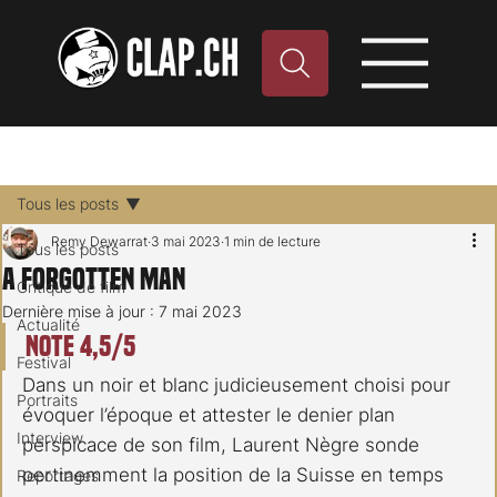
Tous les posts
Remy Dewarrat
3 mai 2023
1 min de lecture
Tous les posts
A Forgotten Man
Critique de film
Dernière mise à jour :
7 mai 2023
Actualité
Note 4,5/5
Festival
Dans un noir et blanc judicieusement choisi pour 
Portraits
évoquer l’époque et attester le denier plan 
Interview
perspicace de son film, Laurent Nègre sonde 
pertinemment la position de la Suisse en temps 
Reportages