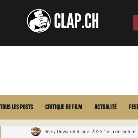
Tous les posts
Critique de film
Actualité
Fes
Max Borg
Laurent Scherlen
Memento
E
Remy Dewarrat
4 janv. 2023
1 min de lecture