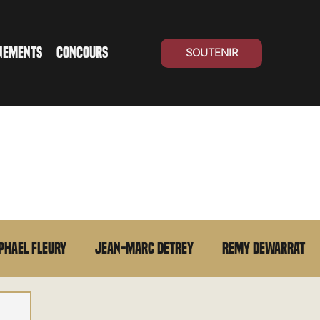
NEMENTS
CONCOURS
SOUTENIR
phael Fleury
Jean-Marc Detrey
Remy Dewarrat
La chronique du MCU
Cinéma Suisse
Archives