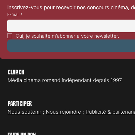
Inscrivez-vous pour recevoir nos concours cinéma, dé
E-mail
*
Festival de Locarno 2026: Taxi
Festival de L
Driver
With Wolves
Oui, je souhaite m'abonner à votre newsletter.
Clap.ch
Média cinéma romand indépendant depuis 1997.
Participer
Nous soutenir
;
Nous rejoindre
;
Publicité & partenari