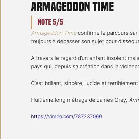
Armageddon Time
Carnet noir
Open Air
Série TV
Stéfanie 
Note 5/5
Armageddon Time
 confirme le parcours san
toujours à dépasser son sujet pour disséquer
A travers le regard d’un enfant insolent mais
pays qui, depuis sa création dans la violence
C’est brillant, sincère, lucide et terriblemen
Huitième long métrage de James Gray, 
Arm
https://vimeo.com/787237060