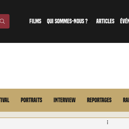
FILMS
QUI SOMMES-NOUS ?
ARTICLES
ÉVÉ
tival
Portraits
Interview
Reportages
Ra
n bref
VOD
Annonce
Evénement
En bref