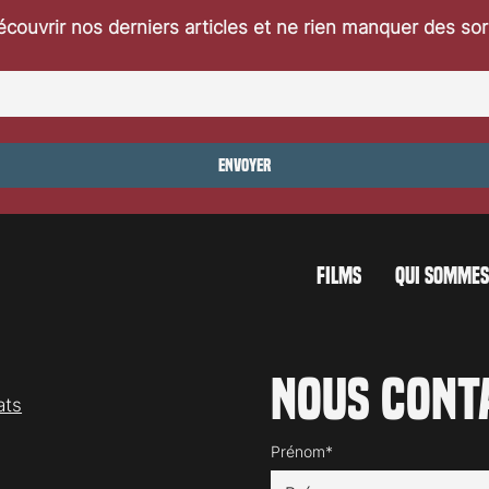
couvrir nos derniers articles et ne rien manquer des so
ocarno 2026: Dances
Festival de Locarno 2026: Wild 
Heart
Envoyer
FILMS
QUI SOMMES
Nous cont
ats
Prénom*