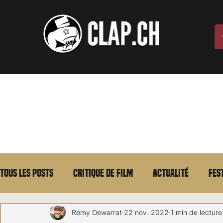
Tous les posts
Critique de film
Actualité
Fes
Max Borg
Laurent Scherlen
Memento
E
Remy Dewarrat
22 nov. 2022
1 min de lecture