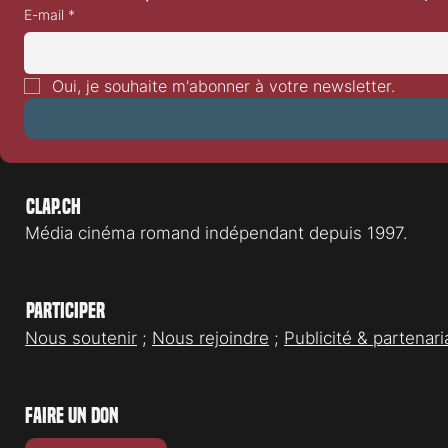
E-mail
*
Festival de Locarno 2026: Taxi
Festival de L
Driver
With Wolves
Oui, je souhaite m'abonner à votre newsletter.
Clap.ch
Média cinéma romand indépendant depuis 1997.
Participer
Nous soutenir
;
Nous rejoindre
;
Publicité & partenari
faire un don