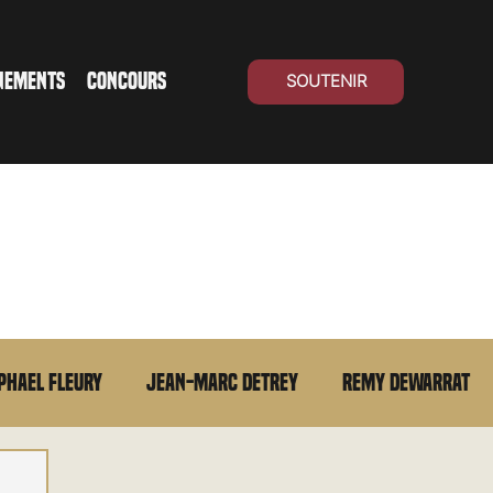
NEMENTS
CONCOURS
SOUTENIR
phael Fleury
Jean-Marc Detrey
Remy Dewarrat
La chronique du MCU
Cinéma Suisse
Archives