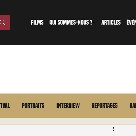
FILMS
QUI SOMMES-NOUS ?
ARTICLES
ÉVÉ
tival
Portraits
Interview
Reportages
Ra
n bref
VOD
Annonce
Evénement
En bref