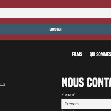
ocarno 2026: Dances
Festival de Locarno 2026: Wild 
Heart
Envoyer
FILMS
QUI SOMMES
Nous cont
ats
Prénom*