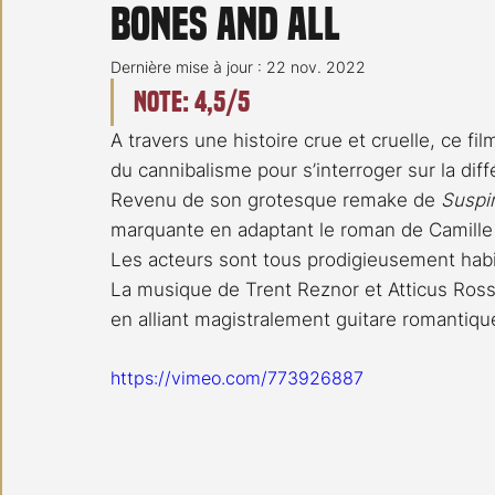
Bones and All
Carnet noir
Open Air
Série TV
Stéfanie 
Dernière mise à jour :
22 nov. 2022
Note: 4,5/5
A travers une histoire crue et cruelle, ce fi
du cannibalisme pour s’interroger sur la di
Revenu de son grotesque remake de 
Suspir
marquante en adaptant le roman de Camille
Les acteurs sont tous prodigieusement habi
La musique de Trent Reznor et Atticus Ross
en alliant magistralement guitare romantiqu
https://vimeo.com/773926887