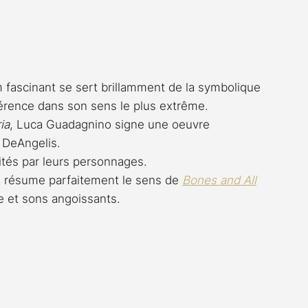
Rossier
Streaming
Stefanie Rossier
Culture
lm fascinant se sert brillamment de la symbolique 
fférence dans son sens le plus extrême.
ia
, Luca Guadagnino signe une oeuvre 
 DeAngelis.
tés par leurs personnages.
 résume parfaitement le sens de 
Bones and All
e et sons angoissants.