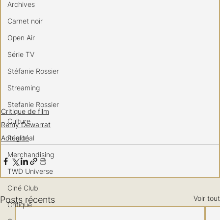
Archives
Carnet noir
Open Air
Série TV
Stéfanie Rossier
Streaming
Stefanie Rossier
Critique de film
Culture
Remy Dewarrat
Régional
Actualité
Merchandising
TWD Universe
Ciné Club
Voir tout
Posts récents
Critique