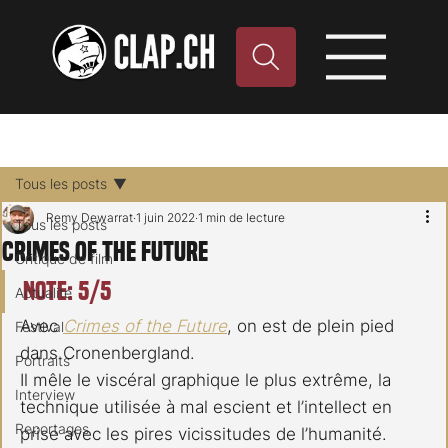
Tous les posts
Remy Dewarrat
1 juin 2022
1 min de lecture
Tous les posts
Crimes of the Future
Critique de film
Note: 5/5
Actualité
Avec 
Crimes of the Future
, on est de plein pied 
Festival
dans Cronenbergland.
Portraits
Il mêle le viscéral graphique le plus extrême, la 
Interview
technique utilisée à mal escient et l’intellect en 
Reportages
prise avec les pires vicissitudes de l’humanité.