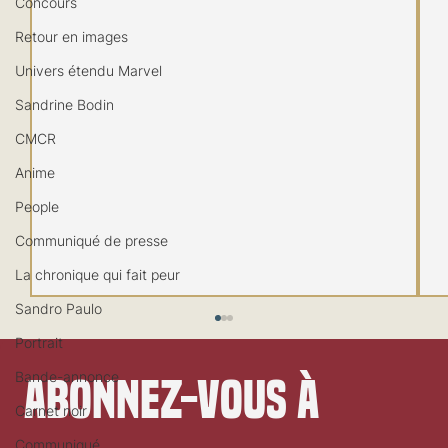
Concours
Retour en images
Univers étendu Marvel
Sandrine Bodin
CMCR
Anime
People
Communiqué de presse
La chronique qui fait peur
Sandro Paulo
Portrait
Bande-annonce
Abonnez-vous à 
Carnet noir
Communiqué