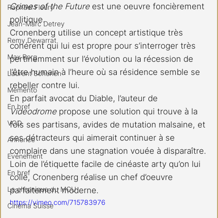
Crimes of the Future
 est une oeuvre foncièrement 
Raphael Fleury
politique.
Jean-Marc Detrey
Cronenberg utilise un concept artistique très 
Remy Dewarrat
cohérent qui lui est propre pour s’interroger très 
Max Borg
pertinemment sur l’évolution ou la récession de 
l’être humain à l’heure où sa résidence semble se 
Laurent Scherlen
rebeller contre lui.
Memento
En parfait avocat du Diable, l’auteur de 
En bref
Videodrome
 propose une solution qui trouve à la 
VOD
fois ses partisans, avides de mutation malsaine, et 
ses détracteurs qui aimerait continuer à se 
Annonce
complaire dans une stagnation vouée à disparaître.
Evénement
Loin de l’étiquette facile de cinéaste arty qu’on lui 
En bref
colle, Cronenberg réalise un chef d’oeuvre  
La chronique du MCU
parfaitement moderne.
https://vimeo.com/715783976
Cinéma Suisse