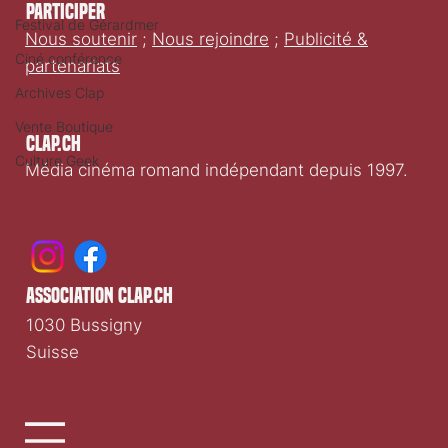
Participer
Festival de Gérardmer
Nous soutenir
;
Nous rejoindre
;
Publicité &
Ciné conférence
partenariats
Archives Clap
Vente Boutique
Clap.ch
Culture Geek
Média cinéma romand indépendant depuis 1997.
association clap.ch
1030 Bussigny
Suisse