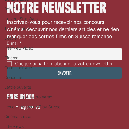
notre newsletter
Box Office
Festival de Locarno 2026: Taxi Driver
Univers Star Wars
Inscrivez-vous pour recevoir nos concours 
Thierry Uebersax
cinéma, découvrir nos derniers articles et ne rien 
manquer des sorties films en Suisse romande.
Dossier
E-mail
*
Interview vidéo
Cinéma
Oui, je souhaite m'abonner à votre newsletter.
Court-métrage
Envoyer
Concours
Lettre ouverte
faire un don
La chronique Recto Verso
Les collections de Play Suisse
CLIQUEZ ICI
Cinéma suisse
Interviews