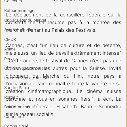
Concours
Retour en images
Le déplacement de la conseillère fédérale sur la 
Univers étendu Marvel
Croisette ne se résume pas à la montée des 
Sandrine Bodin
marches menant au Palais des Festivals. 
CMCR
Cannes, c'est "un lieu de culture et de détente, 
Anime
mais aussi un lieu de travail extrêmement intense" 
People
. Cette année, le festival de Cannes n'est pas une 
édition comme les autres pour la Suisse. Invité 
Communiqué de presse
d'honneur du Marché du film, notre pays a 
La chronique qui fait peur
l'occasion de faire connaître toute la variété de sa 
Sandro Paulo
création cinématographique. Le cinéma suisse 
Portrait
cartonne et nous en sommes fiers!", a écrit La 
conseillère fédérale Elisabeth Baume-Schneider 
Bande-annonce
sur le réseau social X.
Carnet noir
Communiqué