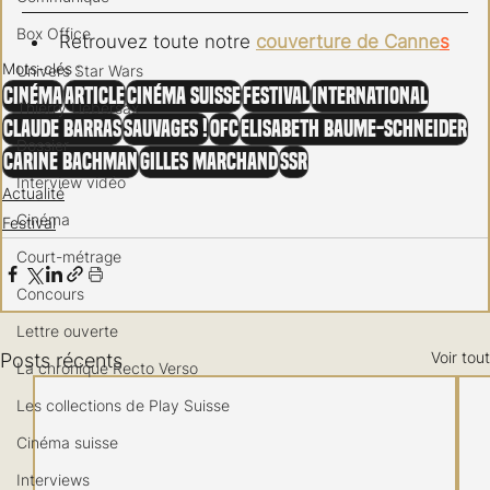
Box Office
Retrouvez toute notre 
couverture de Canne
s
Mots-clés :
Univers Star Wars
Cinéma
Article
Cinéma Suisse
Festival
International
Thierry Uebersax
Claude Barras
Sauvages !
OFC
Elisabeth Baume-Schneider
Dossier
Carine Bachman
Gilles Marchand
SSR
Interview vidéo
Actualité
Cinéma
Festival
Court-métrage
Concours
Lettre ouverte
Voir tout
Posts récents
La chronique Recto Verso
Les collections de Play Suisse
Cinéma suisse
Interviews