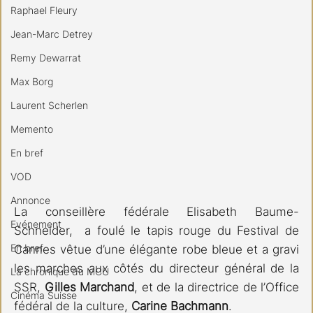
Raphael Fleury
Jean-Marc Detrey
Remy Dewarrat
Max Borg
Laurent Scherlen
Memento
En bref
VOD
Annonce
La conseillère fédérale Elisabeth Baume-
Evénement
Schneider,  a foulé le tapis rouge du Festival de 
En bref
Cannes vêtue d’une élégante robe bleue et a gravi 
les marches aux côtés du directeur général de la 
La chronique du MCU
SSR, 
Gilles Marchand
, et de la directrice de l’Office 
Cinéma Suisse
fédéral de la culture, 
Carine Bachmann
. 