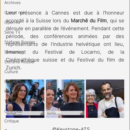
Archives
Carnet noir
Leur présence à Cannes est due à l’honneur 
accordé à la Suisse lors du 
Marché du Film
, qui se 
Open Air
déroule en parallèle de l’événement. Pendant cette 
Série TV
période, des conférences animées par des 
Stéfanie Rossier
représentants de l’industrie helvétique ont lieu, 
émanant du Festival de Locarno, de la 
Streaming
Cinémathèque suisse et du Festival du film de 
Stefanie Rossier
Zurich.
Culture
Régional
Merchandising
TWD Universe
Ciné Club
Critique
				©Keystone-ATS