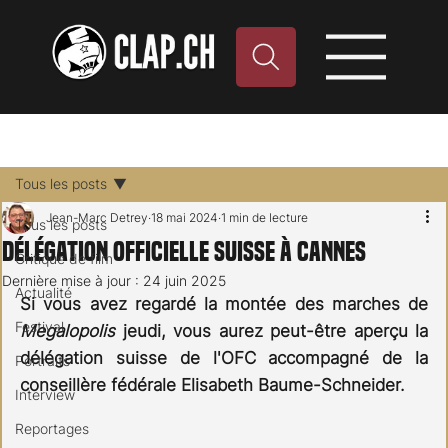
Tous les posts
Jean-Marc Detrey
18 mai 2024
1 min de lecture
Tous les posts
Délégation officielle suisse à Cannes
Critique de film
Dernière mise à jour :
24 juin 2025
Actualité
Si vous avez regardé la montée des marches de 
Festival
Megalopolis 
jeudi, vous aurez peut-être aperçu la 
délégation suisse de l'OFC accompagné de la 
Portraits
conseillère fédérale Elisabeth Baume-Schneider.
Interview
Reportages