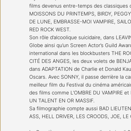
films devenus entre-temps des classique
MOISSONS DU PRINTEMPS, BIRDY, PEGGY 
DE LUNE, EMBRASSE-MOI VAMPIRE, SAILOR
RED ROCK WEST.
Son rôle d’alcoolique suicidaire, dans LEAV
Globe ainsi qu’un Screen Actor’s Guild Award,
international dans les blockbusters THE R
CITÉ DES ANGES, les deux volets de BENJ
dans ADAPTATION de Charlie et Donald Kau
Oscars. Avec SONNY, il passe derrière la c
meilleur film du Festival du cinéma américai
des films comme L’OMBRE DU VAMPIRE et 
UN TALENT EN OR MASSIF.
Sa filmographie compte aussi BAD LIEU
ASS, HELL DRIVER, LES CROODS, JOE, L