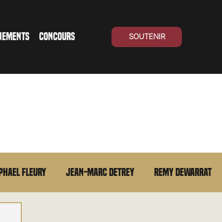
NEMENTS
CONCOURS
SOUTENIR
phael Fleury
Jean-Marc Detrey
Remy Dewarrat
La chronique du MCU
Cinéma Suisse
Archives