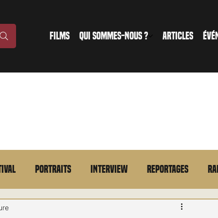
FILMS
QUI SOMMES-NOUS ?
ARTICLES
ÉVÉ
tival
Portraits
Interview
Reportages
Ra
n bref
VOD
Annonce
Evénement
En bref
ure