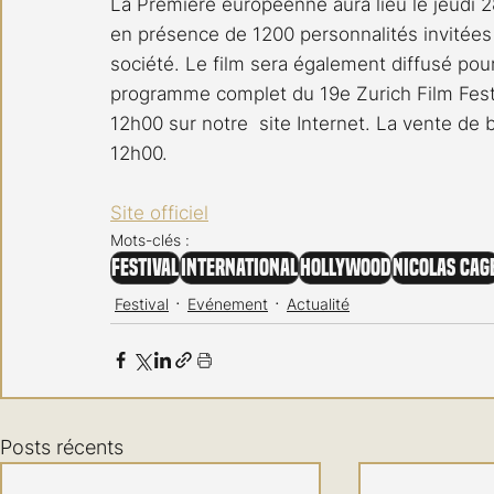
La Première européenne aura lieu le jeudi
en présence de 1200 personnalités invitées is
société. Le film sera également diffusé pour
programme complet du 19e Zurich Film Festi
12h00 sur notre  site Internet. La vente de
12h00.
Site officiel
Mots-clés :
Festival
International
Hollywood
Nicolas Cag
Festival
Evénement
Actualité
Posts récents