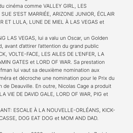
s du cinéma comme VALLEY GIRL, LES 
SUE S’EST MARRIÉE, ARIZONE JUNIOR, ÉCLAIR 
 ET LULA, LUNE DE MIEL À LAS VEGAS et 
ING LAS VEGAS, lui a valu un Oscar, un Golden 
 avant d’attirer l’attention du grand public 
OCK, VOLTE-FACE, LES AILES DE L’ENFER, LA 
AMIN GATES et LORD OF WAR. Sa prestation 
fman lui vaut sa deuxième nomination aux 
améra et décroche une nomination pour le Prix du 
n de Deauville. En outre, Nicolas Cage a produit 
LA VIE DE DAVID GALE, LORD OF WAR, PIG et 
TENANT: ESCALE À LA NOUVELLE-ORLÉANS, KICK-
E CASSE, DOG EAT DOG et MOM AND DAD.