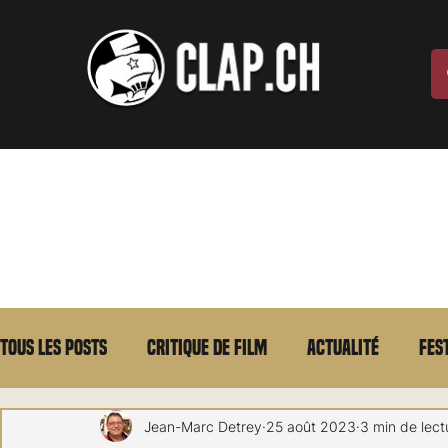
Tous les posts
Critique de film
Actualité
Fes
Max Borg
Laurent Scherlen
Memento
E
Jean-Marc Detrey
25 août 2023
3 min de lect