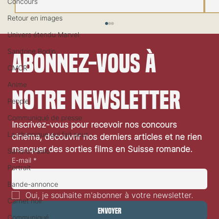
Concours
Retour en images
Univers étendu Marvel
Sandrine Bodin
Abonnez-vous à 
CMCR
Anime
notre newsletter
People
Festival de Locarno 2026: Wild at Heart
Communiqué de presse
Inscrivez-vous pour recevoir nos concours 
La chronique qui fait peur
cinéma, découvrir nos derniers articles et ne rien 
manquer des sorties films en Suisse romande.
Sandro Paulo
E-mail
*
Portrait
Bande-annonce
Oui, je souhaite m'abonner à votre newsletter.
Carnet noir
Envoyer
Communiqué