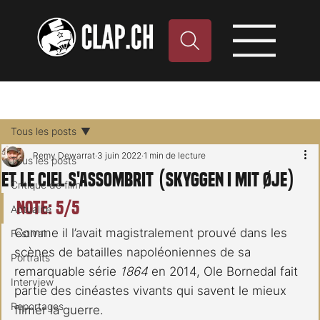
Tous les posts
Remy Dewarrat
3 juin 2022
1 min de lecture
Tous les posts
Et le ciel s'assombrit (Skyggen i mit øje)
Critique de film
Note: 5/5
Actualité
Comme il l’avait magistralement prouvé dans les 
Festival
scènes de batailles napoléoniennes de sa 
Portraits
remarquable série 
1864
 en 2014, Ole Bornedal fait 
Interview
partie des cinéastes vivants qui savent le mieux 
Reportages
filmer la guerre.