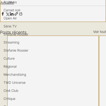
Archives
Actualité
Carnet noir
Open Air
Série TV
Voir tout
Posts récents
Stéfanie Rossier
Streaming
Stefanie Rossier
Culture
Régional
Merchandising
TWD Universe
Ciné Club
Critique