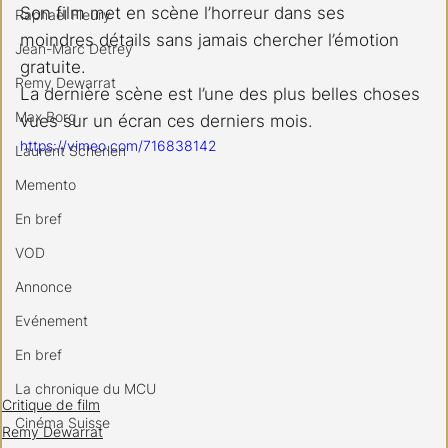
Son film met en scène l’horreur dans ses 
Raphael Fleury
moindres détails sans jamais chercher l’émotion 
Jean-Marc Detrey
gratuite.
Remy Dewarrat
La dernière scène est l’une des plus belles choses 
Max Borg
vues sur un écran ces derniers mois.
https://vimeo.com/716838142
Laurent Scherlen
Memento
En bref
VOD
Annonce
Evénement
En bref
La chronique du MCU
Critique de film
Cinéma Suisse
Remy Dewarrat