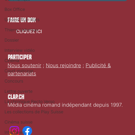
Box Office
faire un don
Univers Star Wars
Thierry Uebersax
CLIQUEZ ICI
Dossier
Interview vidéo
Participer
Cinéma
Nous soutenir
;
Nous rejoindre
;
Publicité &
Court-métrage
partenariats
Concours
Lettre ouverte
Clap.ch
La chronique Recto Verso
Média cinéma romand indépendant depuis 1997.
Les collections de Play Suisse
Cinéma suisse
Interviews