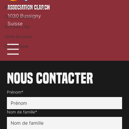
association clap.ch
Festival de Gérardmer
1030 Bussigny
Ciné conférence
Suisse
Archives Clap
Vente Boutique
Culture Geek
Nous contacter
Prénom*
Nom de famille*