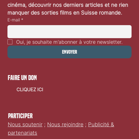
«O agente secreto» («L’Agent secret») de Kleber
cinéma, découvrir nos derniers articles et ne rien 
Mendonça Filho: Critique vidéo
manquer des sorties films en Suisse romande.
E-mail
*
Oui, je souhaite m'abonner à votre newsletter.
Envoyer
faire un don
CLIQUEZ ICI
Participer
Nous soutenir
;
Nous rejoindre
;
Publicité &
partenariats