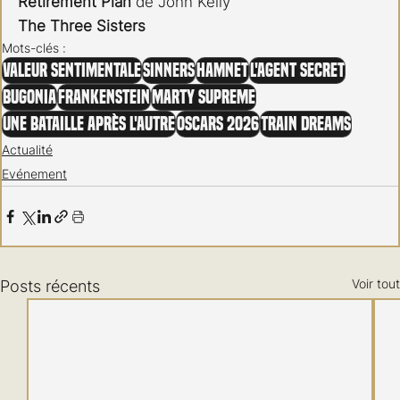
Retirement Plan
 de John Kelly
The Three Sisters​​​​​​​
Mots-clés :
Valeur sentimentale
Sinners
Hamnet
L'Agent Secret
Bugonia
Frankenstein
Marty Supreme
Une bataille après l'autre
Oscars 2026
Train Dreams
Actualité
Evénement
Voir tout
Posts récents