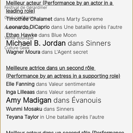
Meilleur acteur (Performance by an actor in a 
Festival de Gérardmer
leading role)
Ciné conférence
Timothée Chalamet
 dans Marty Supreme
Leonardo DiCaprio
 dans Une bataille après l'autre
Archives Clap
Ethan Hawke
 dans Blue Moon
Vente Boutique
Michael B. Jordan
 dans Sinners
Culture Geek
Wagner Moura
 dans L'Agent secret
Meilleure actrice dans un second rôle 
(Performance by an actress in a supporting role)
Elle Fanning
 dans Valeur sentimentale
Inga Lilleaas
 dans Valeur sentimentale
Amy Madigan 
dans Évanouis
Wunmi Mosaku
 dans Sinners
Teyana Taylor
 in Une bataille après l'autre