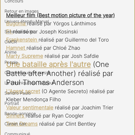
Concours
Retour en images
Meilleur film (Best motion picture of the year)
Univers étendu Marvel
Bugonia 
réalisé par Yórgos Lánthimos
F1 
réalisé par Joseph Kosinski
Sandrine Bodin
Frankenstein 
réalisé par Guillermo del Toro
CMCR
Hamnet 
réalisé par Chloé Zhao
Anime
Marty Supreme
 réalisé par Josh Safdie
People
Une bataille après l'autre
 (One 
Battle after Another) réalisé par 
Communiqué de presse
Paul Thomas Anderson
La chronique qui fait peur
L'Agent secret
 (O Agente Secreto) réalisé par 
Sandro Paulo
Kleber Mendonça Filho
Portrait
Valeur sentimentale
 réalisé par Joachim Trier
Bande-annonce
Sinners 
réalisé par Ryan Coogler
Train Dreams
 réalisé par Clint Bentley
Carnet noir
Communiqué