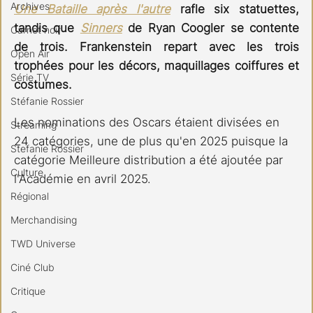
Archives
Une Bataille après l'autre
 rafle six statuettes, 
tandis que 
Sinners
de Ryan Coogler se contente 
Carnet noir
de trois. Frankenstein repart avec les trois 
Open Air
trophées pour les décors, maquillages coiffures et 
Série TV
costumes.
Stéfanie Rossier
Les nominations des Oscars étaient divisées en 
Streaming
24 catégories, une de plus qu'en 2025 puisque la 
Stefanie Rossier
catégorie Meilleure distribution a été ajoutée par 
Culture
l'Académie en avril 2025. 
Régional
Merchandising
TWD Universe
Ciné Club
Critique