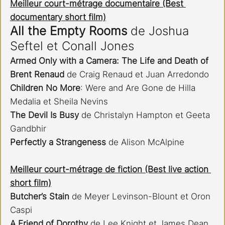
Meilleur court-métrage documentaire (Best 
documentary short film)
All the Empty Rooms
 de Joshua 
Seftel et Conall Jones
Armed Only with a Camera: The Life and Death of 
Brent Renaud
 de Craig Renaud et Juan Arredondo
Children No More
: Were and Are Gone de Hilla 
Medalia et Sheila Nevins
The Devil Is Busy 
de Christalyn Hampton et Geeta 
Gandbhir
Perfectly a Strangeness
 de Alison McAlpine​​​​​​
Meilleur court-métrage de fiction (Best live action 
short film)
Butcher’s Stain 
de Meyer Levinson-Blount et Oron 
Caspi
A Friend of Dorothy
 de Lee Knight et James Dean