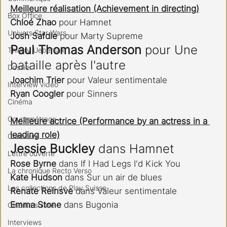
Meilleure réalisation (Achievement in directing)
Box Office
Chloé Zhao
 pour Hamnet
Univers Star Wars
Josh Safdie
 pour Marty Supreme
Paul Thomas Anderson
 pour Une 
Thierry Uebersax
bataille après l'autre
Dossier
Joachim Trier
 pour Valeur sentimentale
Interview vidéo
Ryan Coogler 
pour Sinners
Cinéma
Court-métrage
Meilleure actrice (Performance by an actress in a 
leading role)
Concours
Jessie Buckley
 dans Hamnet
Lettre ouverte
Rose Byrne
 dans If I Had Legs I'd Kick You
La chronique Recto Verso
Kate Hudson
 dans Sur un air de blues
Les collections de Play Suisse
Renate Reinsve
 dans Valeur sentimentale
Emma Stone
 dans Bugonia
Cinéma suisse
Interviews