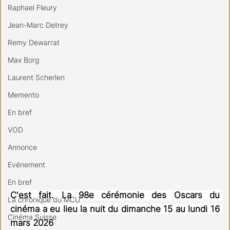
Raphael Fleury
Jean-Marc Detrey
Remy Dewarrat
Max Borg
Laurent Scherlen
Memento
En bref
VOD
Annonce
Evénement
En bref
C'est fait. La 98e cérémonie des Oscars du 
La chronique du MCU
cinéma a eu lieu la nuit du dimanche 15 au lundi 16 
Cinéma Suisse
mars 2026