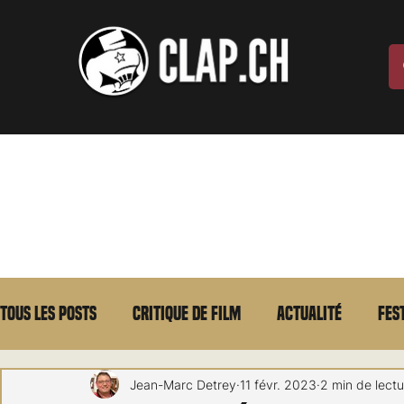
Tous les posts
Critique de film
Actualité
Fes
Max Borg
Laurent Scherlen
Memento
E
Jean-Marc Detrey
11 févr. 2023
2 min de lectu