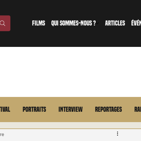
FILMS
QUI SOMMES-NOUS ?
ARTICLES
ÉVÉ
tival
Portraits
Interview
Reportages
Ra
n bref
VOD
Annonce
Evénement
En bref
re