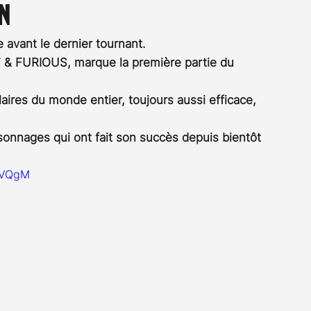
in
Rossier
Streaming
Stefanie Rossier
Culture
te avant le dernier tournant. 
ST & FURIOUS, marque la première partie du 
laires du monde entier, toujours aussi efficace, 
onnages qui ont fait son succès depuis bientôt 
QVQgM