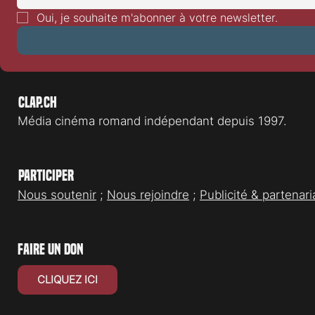
Heart
Oui, je souhaite m'abonner à votre newsletter.
Clap.ch
Média cinéma romand indépendant depuis 1997.
Participer
Nous soutenir
;
Nous rejoindre
;
Publicité & partenari
faire un don
CLIQUEZ ICI