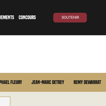
NEMENTS
CONCOURS
SOUTENIR
phael Fleury
Jean-Marc Detrey
Remy Dewarrat
La chronique du MCU
Cinéma Suisse
Archives