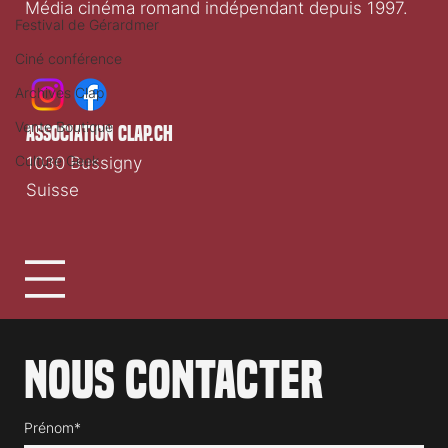
Média cinéma romand indépendant depuis 1997.
Festival de Gérardmer
Ciné conférence
Archives Clap
Vente Boutique
association clap.ch
Culture Geek
1030 Bussigny
Suisse
Nous contacter
Prénom*