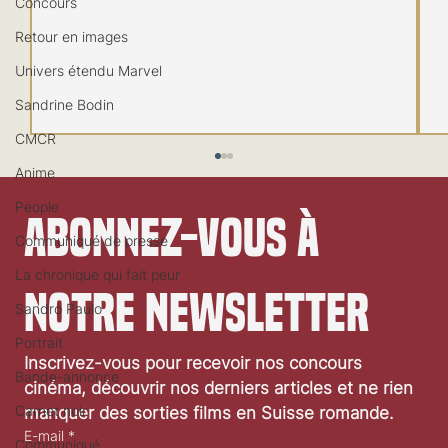
Concours
Retour en images
Univers étendu Marvel
Sandrine Bodin
CMCR
Anime
People
Abonnez-vous à 
Communiqué de presse
La chronique qui fait peur
notre newsletter
Sandro Paulo
Portrait
Festival de Locarno 2026: Wild at Heart
Inscrivez-vous pour recevoir nos concours 
Bande-annonce
cinéma, découvrir nos derniers articles et ne rien 
Carnet noir
manquer des sorties films en Suisse romande.
E-mail
*
Communiqué