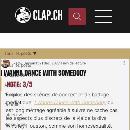
Tous les posts
Remy Dewarrat
21 déc. 2022
1 min de lecture
Tous les posts
I Wanna Dance With Somebody
Critique de film
Note: 3/5
Actualité
En plus des scènes de concert et de battage 
Festival
médiatique, 
I Wanna Dance With Somebody
 qui 
Portraits
est long métrage agréable à suivre ne cache pas 
Interview
les aspects plus discrets de la vie de la diva 
Reportages
Whitney Houston, comme son homosexualité.