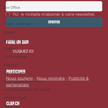
Box Office
Oui, je souhaite m'abonner à votre newsletter.
Univers Star Wars
Envoyer
Thierry Uebersax
Dossier
Interview vidéo
faire un don
Cinéma
CLIQUEZ ICI
Court-métrage
Concours
Participer
Lettre ouverte
Nous soutenir
;
Nous rejoindre
;
Publicité &
La chronique Recto Verso
partenariats
Les collections de Play Suisse
Cinéma suisse
Clap.ch
Interviews