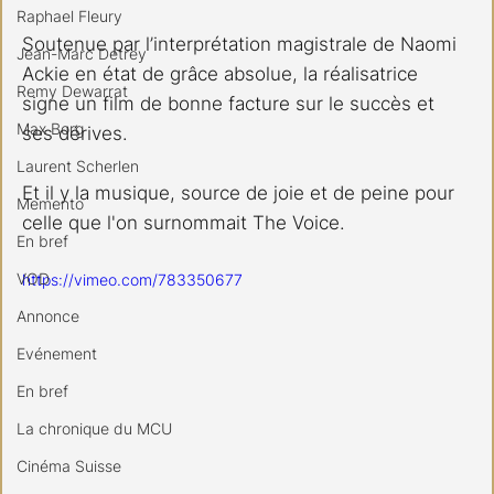
Raphael Fleury
Soutenue par l’interprétation magistrale de Naomi 
Jean-Marc Detrey
Ackie en état de grâce absolue, la réalisatrice 
Remy Dewarrat
signe un film de bonne facture sur le succès et 
Max Borg
ses dérives.
Laurent Scherlen
Et il y la musique, source de joie et de peine pour 
Memento
celle que l'on surnommait The Voice.
En bref
VOD
https://vimeo.com/783350677
Annonce
Evénement
En bref
La chronique du MCU
Cinéma Suisse