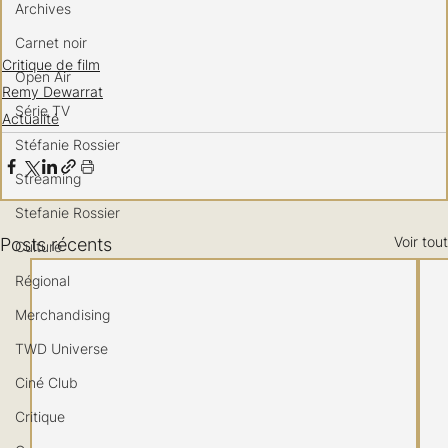
Archives
Carnet noir
Critique de film
Open Air
Remy Dewarrat
Série TV
Actualité
Stéfanie Rossier
Streaming
Stefanie Rossier
Voir tout
Posts récents
Culture
Régional
Merchandising
TWD Universe
Ciné Club
Critique