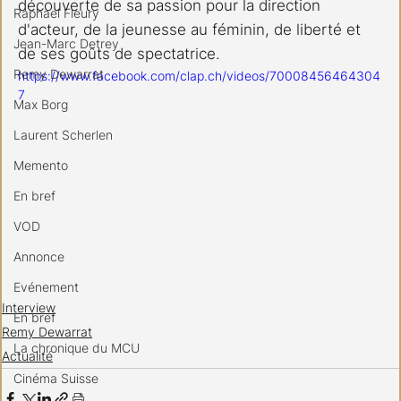
découverte de sa passion pour la direction 
Raphael Fleury
d'acteur, de la jeunesse au féminin, de liberté et 
Jean-Marc Detrey
de ses goûts de spectatrice.
Remy Dewarrat
https://www.facebook.com/clap.ch/videos/70008456464304
7
Max Borg
Laurent Scherlen
Memento
En bref
VOD
Annonce
Evénement
Interview
En bref
Remy Dewarrat
La chronique du MCU
Actualité
Cinéma Suisse