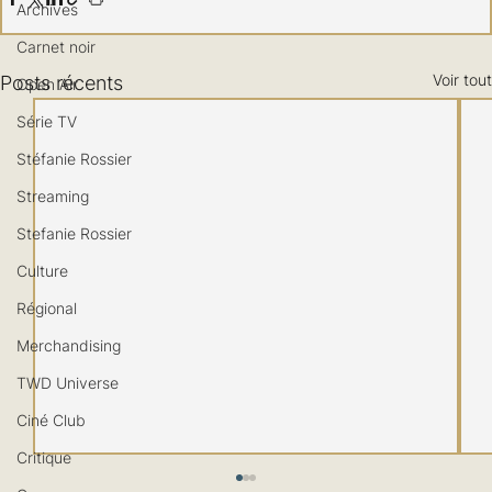
Archives
Carnet noir
Voir tout
Posts récents
Open Air
Série TV
Stéfanie Rossier
Streaming
Stefanie Rossier
Culture
Régional
Merchandising
TWD Universe
Ciné Club
Critique