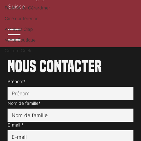
Suisse
Festival de Gérardmer
Ciné conférence
Archives Clap
Vente Boutique
Culture Geek
Nous contacter
Prénom*
Nom de famille*
E-mail
*