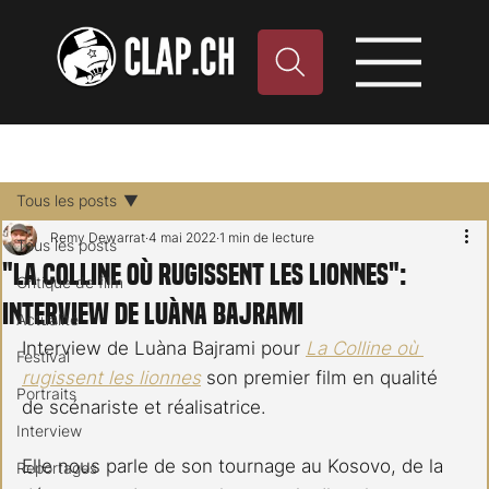
Tous les posts
Remy Dewarrat
4 mai 2022
1 min de lecture
Tous les posts
"La Colline où rugissent les lionnes":
Critique de film
interview de Luàna Bajrami
Actualité
Interview de Luàna Bajrami pour 
La Colline où 
Festival
rugissent les lionnes
 son premier film en qualité 
Portraits
de scénariste et réalisatrice.
Interview
Elle nous parle de son tournage au Kosovo, de la 
Reportages