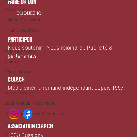
faire un don
Box Office
CLIQUEZ ICI
Univers Star Wars
Thierry Uebersax
Participer
Dossier
Nous soutenir
;
Nous rejoindre
;
Publicité &
Interview vidéo
partenariats
Cinéma
Court-métrage
Clap.ch
Concours
Média cinéma romand indépendant depuis 1997.
Lettre ouverte
La chronique Recto Verso
Les collections de Play Suisse
Cinéma suisse
association clap.ch
Interviews
1030 Bussigny