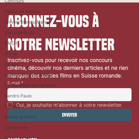
Concours
Retour en images
Abonnez-vous à 
Univers étendu Marvel
Sandrine Bodin
notre newsletter
CMCR
Anime
Inscrivez-vous pour recevoir nos concours 
Festival de Locarno 2026: Dances With Wolves
People
cinéma, découvrir nos derniers articles et ne rien 
Communiqué de presse
manquer des sorties films en Suisse romande.
E-mail
*
La chronique qui fait peur
Sandro Paulo
Oui, je souhaite m'abonner à votre newsletter.
Portrait
Envoyer
Bande-annonce
Carnet noir
Communiqué