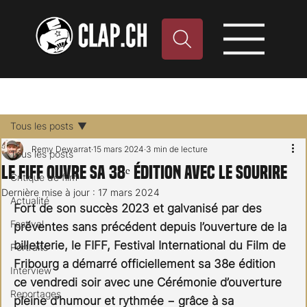
Tous les posts
Remy Dewarrat
15 mars 2024
3 min de lecture
Tous les posts
Le FIFF ouvre sa 38ᵉ édition avec le sourire
Critique de film
Dernière mise à jour :
17 mars 2024
Actualité
Fort de son succès 2023 et galvanisé par des 
Festival
préventes sans précédent depuis l’ouverture de la 
billetterie, le FIFF, Festival International du Film de 
Portraits
Fribourg a démarré officiellement sa 38e édition 
Interview
ce vendredi soir avec une Cérémonie d’ouverture 
Reportages
pleine d’humour et rythmée − grâce à sa 