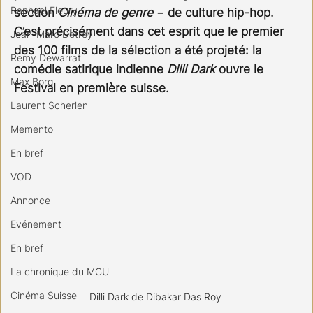
Raphael Fleury
section 
Cinéma de genre
 − de culture hip-hop. 
C’est précisément dans cet esprit que le premier 
Jean-Marc Detrey
des 100 films de la sélection a été projeté: la 
Remy Dewarrat
comédie satirique indienne 
Dilli Dark
 ouvre le 
Max Borg
Festival en première suisse. 
Laurent Scherlen
Memento
En bref
VOD
Annonce
Evénement
En bref
La chronique du MCU
Cinéma Suisse
Dilli Dark de Dibakar Das Roy 