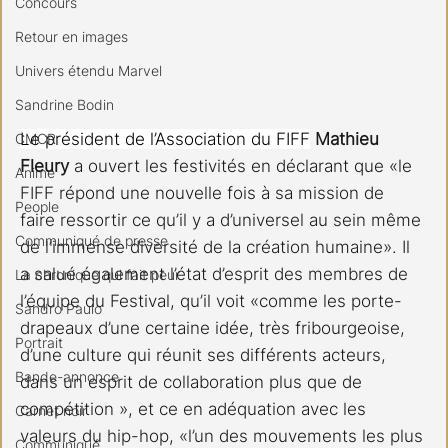
Concours
Retour en images
Univers étendu Marvel
Sandrine Bodin
Le président de l’Association du FIFF
 Mathieu 
CMCR
Fleury
 a ouvert les festivités en déclarant que «le 
Anime
FIFF répond une nouvelle fois à sa mission de 
People
faire ressortir ce qu’il y a d’universel au sein même 
Communiqué de presse
de l’immense diversité de la création humaine». Il 
a salué également l’état d’esprit des membres de 
La chronique qui fait peur
l’équipe du Festival, qu’il voit «comme les porte-
Sandro Paulo
drapeaux d’une certaine idée, très fribourgeoise, 
Portrait
d’une culture qui réunit ses différents acteurs, 
Bande-annonce
dans un esprit de collaboration plus que de 
compétition », et ce en adéquation avec les 
Carnet noir
valeurs du hip-hop, «l’un des mouvements les plus 
Communiqué