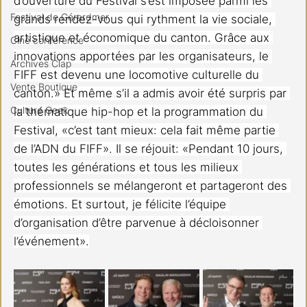
d’ouverture du Festival s’est imposée parmi les 
Festival de Gérardmer
grands rendez-vous qui rythment la vie sociale, 
artistique et économique du canton. Grâce aux 
Ciné conférence
innovations apportées par les organisateurs, le 
Archives Clap
FIFF est devenu une locomotive culturelle du 
Vente Boutique
canton.» Et même s’il a admis avoir été surpris par 
Culture Geek
la thématique hip-hop et la programmation du 
Festival, «c’est tant mieux: cela fait même partie 
de l’ADN du FIFF». Il se réjouit: «Pendant 10 jours, 
toutes les générations et tous les milieux 
professionnels se mélangeront et partageront des 
émotions. Et surtout, je félicite l’équipe 
d’organisation d’être parvenue à décloisonner 
l’événement».