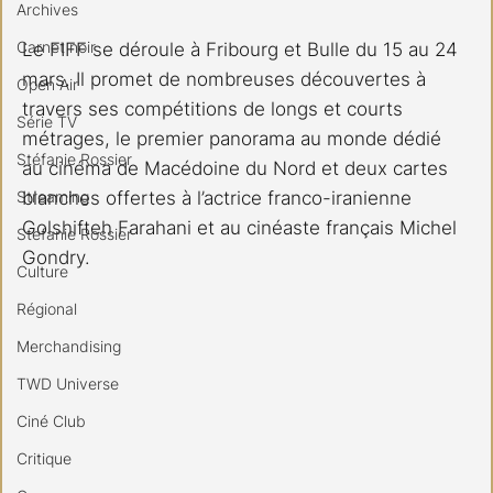
Archives
Carnet noir
Le FIFF se déroule à Fribourg et Bulle du 15 au 24 
mars. Il promet de nombreuses découvertes à 
Open Air
travers ses compétitions de longs et courts 
Série TV
métrages, le premier panorama au monde dédié 
Stéfanie Rossier
au cinéma de Macédoine du Nord et deux cartes 
Streaming
blanches offertes à l’actrice franco-iranienne 
Golshifteh Farahani et au cinéaste français Michel 
Stefanie Rossier
Gondry.
Culture
Régional
Merchandising
TWD Universe
Ciné Club
Critique