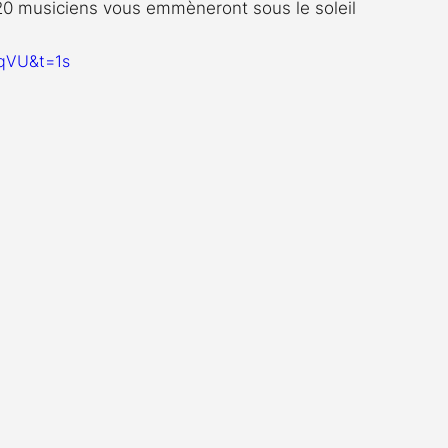
120 musiciens vous emmèneront sous le soleil 
OqVU&t=1s