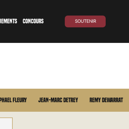
NEMENTS
CONCOURS
SOUTENIR
phael Fleury
Jean-Marc Detrey
Remy Dewarrat
La chronique du MCU
Cinéma Suisse
Archives