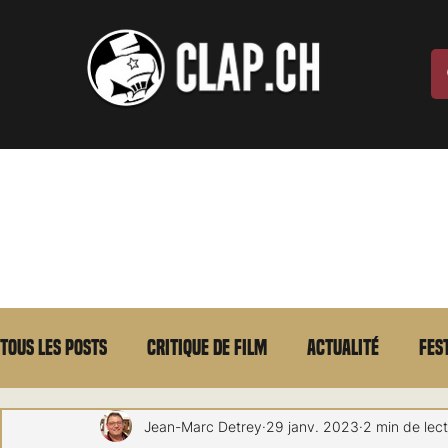
Tous les posts
Critique de film
Actualité
Fes
Max Borg
Laurent Scherlen
Memento
E
Jean-Marc Detrey
29 janv. 2023
2 min de lec