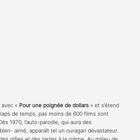
 avec « 
Pour une poignée de dollars
 » et s’étend 
e laps de temps, pas moins de 600 films sont 
ès 1970, l’auto-parodie, qui aura des 
en- aimé, apparaît tel un ouragan dévastateur. 
es gifles et des tartes à la crème. Au milieu de 