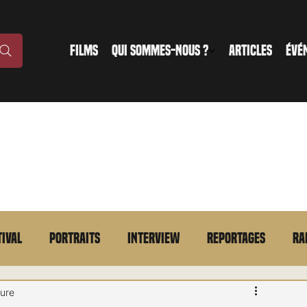
FILMS
QUI SOMMES-NOUS ?
ARTICLES
ÉVÉ
tival
Portraits
Interview
Reportages
Ra
n bref
VOD
Annonce
Evénement
En bref
ture