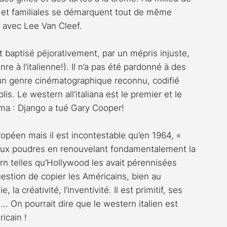
et familiales se démarquent tout de même 
» avec Lee Van Cleef.
t baptisé péjorativement, par un mépris injuste, 
à l’italienne!). Il n’a pas été pardonné à des 
un genre cinématographique reconnu, codifié 
lis. Le western all’italiana est le premier et le 
éma : Django a tué Gary Cooper!
opéen mais il est incontestable qu’en 1964, « 
u aux poudres en renouvelant fondamentalement la 
rn telles qu’Hollywood les avait pérennisées 
question de copier les Américains, bien au 
 la créativité, l’inventivité. Il est primitif, ses 
.. On pourrait dire que le western italien est 
icain !