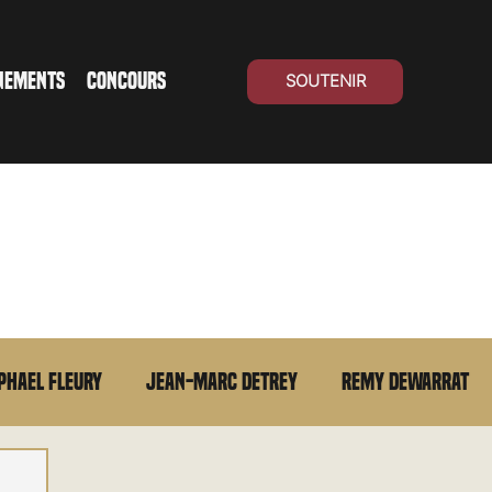
NEMENTS
CONCOURS
SOUTENIR
phael Fleury
Jean-Marc Detrey
Remy Dewarrat
La chronique du MCU
Cinéma Suisse
Archives