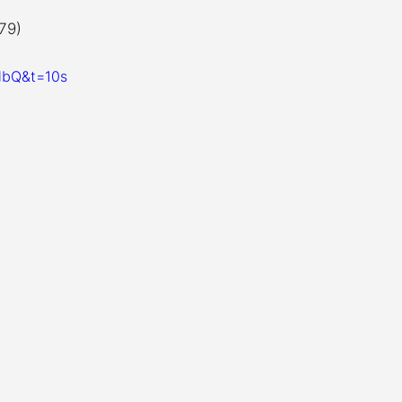
79) 
HbQ&t=10s