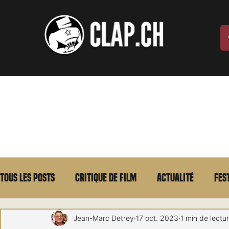
Tous les posts
Critique de film
Actualité
Fes
Max Borg
Laurent Scherlen
Memento
E
Jean-Marc Detrey
17 oct. 2023
1 min de lectu