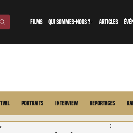
FILMS
QUI SOMMES-NOUS ?
ARTICLES
ÉVÉ
tival
Portraits
Interview
Reportages
Ra
n bref
VOD
Annonce
Evénement
En bref
re