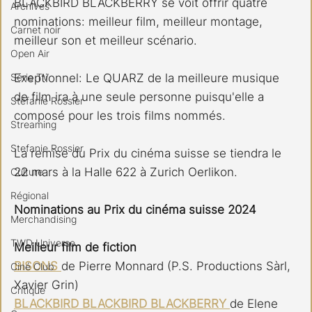
BLACKBIRD BLACKBERRY se voit offrir quatre 
Archives
nominations: meilleur film, meilleur montage, 
Carnet noir
meilleur son et meilleur scénario.
Open Air
Exeptionnel: Le QUARZ de la meilleure musique 
Série TV
de film ira à une seule personne puisqu'elle a 
Stéfanie Rossier
composé pour les trois films nommés.
Streaming
Stefanie Rossier
La remise du Prix du cinéma suisse se tiendra le 
22 mars à la Halle 622 à Zurich Oerlikon.
Culture
Régional
Nominations au Prix du cinéma suisse 2024
Merchandising
TWD Universe
Meilleur film de fiction
BISONS 
de Pierre Monnard (P.S. Productions Sàrl, 
Ciné Club
Xavier Grin)
Critique
BLACKBIRD BLACKBIRD BLACKBERRY 
de Elene 