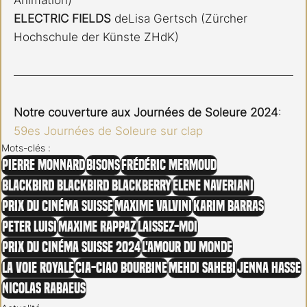
ELECTRIC FIELDS 
deLisa Gertsch (Zürcher 
Hochschule der Künste ZHdK)
Notre couverture aux Journées de Soleure 2024
: 
59es Journées de Soleure sur clap
Mots-clés :
Pierre Monnard
Bisons
Frédéric Mermoud
Blackbird Blackbird Blackberry
Elene Naveriani
Prix du Cinéma Suisse
Maxime Valvini
Karim Barras
Peter Luisi
Maxime Rappaz
Laissez-moi
Prix du cinéma Suisse 2024
L'amour du Monde
La Voie Royale
Cia-Ciao Bourbine
Mehdi Sahebi
Jenna Hasse
Nicolas Rabaeus