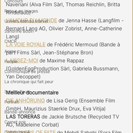
Concours
Naveriani (Alva Film Sàrl, Thomas Reichlin, Britta 
Retour en images
Rindelaub)
L'AMOUR DU MONDE
 de Jenna Hasse (Langfilm - 
Univers étendu Marvel
Bernard Lang AG, Olivier Zobrist, Anne-Catherine 
Sandrine Bodin
Lang)
CMCR
LA VOIE ROYALE
de Frédéric Mermoud (Bande à 
Anime
part Films Sàrl, Jean-Stéphane Bron)
LAISSEZ-MOI
 de Maxime Rappaz 
People
(GoldenEggProduction Sàrl, Gabriela Bussmann, 
Communiqué de presse
Yan Decoppet)
La chronique qui fait peur
Sandro Paulo
Meilleur documentaire
DIE ANHÖRUNG
 de Lisa Gerig (Ensemble Film 
Portrait
GmbH, Maurizius Staerkle Drux, Eva Vitija)
Bande-annonce
LAS TORERAS
 de Jackie Brutsche (Recycled TV 
Carnet noir
AG, Madeleine Corbat)
Communiqué
PRISONERS OF FATE
de Mehdi Sahebi (Sora Film 