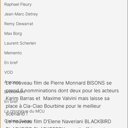
Raphael Fleury
Jean-Marc Detrey
Remy Dewarrat
Max Borg
Laurent Scherlen
Memento
En bref
VOD
Annonce
Le nouveau film de Pierre Monnard BISONS se 
prend 6 nomminations dont deux pour les acteurs 
Evénement
Karim Barras et  Maxime Valvini mais laisse sa 
En bref
place à Cia-Ciao Bourbine pour le meilleur 
La chronique du MCU
scénario !
Cinéma Suisse
Le nouveau film D'Elene Naveriani BLACKBIRD 