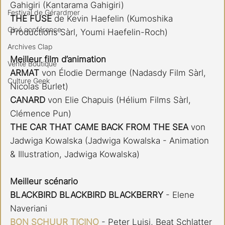
Gahigiri (Kantarama Gahigiri)
Festival de Gérardmer
THE FUSE
 de Kevin Haefelin (Kumoshika 
Ciné conférence
Productions Sàrl, Youmi Haefelin-Roch)
Archives Clap
Meilleur film d’animation
Vente Boutique
ARMAT 
von Élodie Dermange (Nadasdy Film Sàrl, 
Culture Geek
Nicolas Burlet)
CANARD 
von Elie Chapuis (Hélium Films Sàrl, 
Clémence Pun)
THE CAR THAT CAME BACK FROM THE SEA
 von 
Jadwiga Kowalska (Jadwiga Kowalska - Animation 
& Illustration, Jadwiga Kowalska)
Meilleur scénario
BLACKBIRD BLACKBIRD BLACKBERRY
 - Elene 
Naveriani
BON SCHUUR TICINO
- Peter Luisi, Beat Schlatter