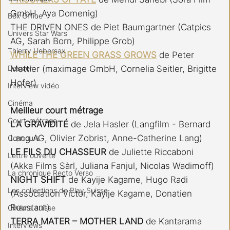
GmbH, Aya Domenig)
Box Office
THE DRIVEN ONES de Piet Baumgartner (Catpics 
Univers Star Wars
AG, Sarah Born, Philippe Grob)
Thierry Uebersax
WHILE THE GREEN GRASS GROWS
 de Peter 
Mettler (maximage GmbH, Cornelia Seitler, Brigitte 
Dossier
Hofer)
Interview vidéo
Cinéma
Meilleur court métrage 
Court-métrage
LA GRAVIDITÉ
 de Jela Hasler (Langfilm - Bernard 
Lang AG, Olivier Zobrist, Anne-Catherine Lang)
Concours
LE FILS DU CHASSEUR 
de Juliette Riccaboni 
Lettre ouverte
(Akka Films Sàrl, Juliana Fanjul, Nicolas Wadimoff)
La chronique Recto Verso
NIGHT SHIFT 
de Kayije Kagame, Hugo Radi 
Les collections de Play Suisse
(Association Victor, Kayije Kagame, Donatien 
Roustant)
Cinéma suisse
TERRA MATER – MOTHER LAND 
de Kantarama 
Interviews