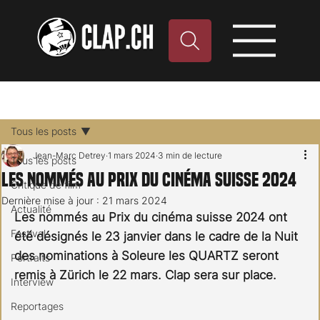
Tous les posts
Jean-Marc Detrey
1 mars 2024
3 min de lecture
Tous les posts
Les nommés au Prix du Cinéma Suisse 2024
Critique de film
Dernière mise à jour :
21 mars 2024
Actualité
Les nommés au Prix du cinéma suisse 2024 ont 
Festival
été désignés le 23 janvier dans le cadre de la Nuit 
des nominations à Soleure les QUARTZ seront 
Portraits
remis à Zürich le 22 mars. Clap sera sur place.
Interview
Reportages