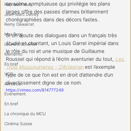
en scène somptueuse qui privilégie les plans 
Raphael Fleury
larges offre des passes d’armes brillamment 
Jean-Marc Detrey
chorégraphiées dans des décors fastes.
Remy Dewarrat
Max Borg
Si on ajoute des dialogues dans un français très 
étudié et chantant, un Louis Garrel impérial dans 
Laurent Scherlen
le rôle du roi et une musique de Guillaume 
Memento
Roussel qui répond à l’écrin aventurier du tout, 
Les 
En bref
Trois Mousquetaires - D’Artagnan
 est l’exemple 
VOD
type de ce que l’on est en droit d’attendre d’un 
divertissement digne de ce nom.
Annonce
https://vimeo.com/814777249
Evénement
En bref
La chronique du MCU
Cinéma Suisse