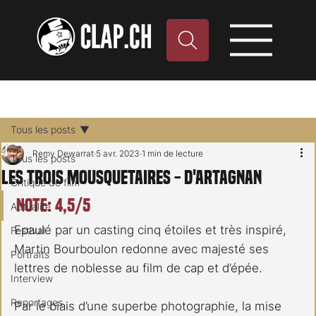
Tous les posts
Remy Dewarrat
5 avr. 2023
1 min de lecture
Tous les posts
Les Trois Mousquetaires - D'Artagnan
Critique de film
Note: 4,5/5
Actualité
Epaulé par un casting cinq étoiles et très inspiré, 
Festival
Martin Bourboulon redonne avec majesté ses 
Portraits
lettres de noblesse au film de cap et d’épée.
Interview
Reportages
Par le biais d’une superbe photographie, la mise 