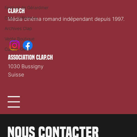
Festival de Gérardmer
Clap.ch
Ciné conférence
Média cinéma romand indépendant depuis 1997.
Archives Clap
Vente Boutique
Culture Geek
association clap.ch
1030 Bussigny
Suisse
Nous contacter