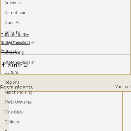
Archives
Carnet noir
Open Air
Série TV
Critique de film
Stéfanie Rossier
Remy Dewarrat
Actualité
Streaming
Stefanie Rossier
Culture
Régional
Voir tout
Posts récents
Merchandising
TWD Universe
Ciné Club
Critique