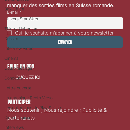
manquer des sorties films en Suisse romande.
Box Office
E-mail
*
Univers Star Wars
Thierry Uebersax
Oui, je souhaite m'abonner à votre newsletter.
Dossier
Envoyer
Interview vidéo
Cinéma
faire un don
Court-métrage
CLIQUEZ ICI
Concours
Lettre ouverte
La chronique Recto Verso
Participer
Les collections de Play Suisse
Nous soutenir
;
Nous rejoindre
;
Publicité &
Cinéma suisse
partenariats
Interviews