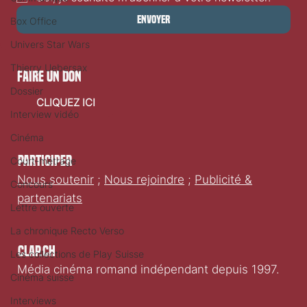
Envoyer
Box Office
Univers Star Wars
Thierry Uebersax
faire un don
Dossier
CLIQUEZ ICI
Interview vidéo
Cinéma
Participer
Court-métrage
Nous soutenir
;
Nous rejoindre
;
Publicité &
Concours
partenariats
Lettre ouverte
La chronique Recto Verso
Clap.ch
Les collections de Play Suisse
Média cinéma romand indépendant depuis 1997.
Cinéma suisse
Interviews