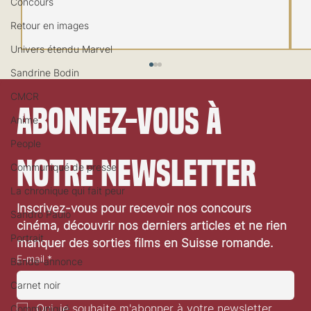
Concours
Retour en images
Univers étendu Marvel
Sandrine Bodin
CMCR
Abonnez-vous à 
Anime
People
notre newsletter
Communiqué de presse
La chronique qui fait peur
Inscrivez-vous pour recevoir nos concours 
Sandro Paulo
Festival de Locarno 2026: Dances With Wolves
cinéma, découvrir nos derniers articles et ne rien 
Portrait
manquer des sorties films en Suisse romande.
E-mail
*
Bande-annonce
Carnet noir
Oui, je souhaite m'abonner à votre newsletter.
Communiqué