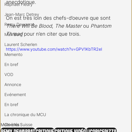
anecdotique.
Raphael Fleury
Jean-Marc Detrey
On est très loin des chefs-d’oeuvre que sont 
Remy Dewarrat
There Will Be Blood
, 
The Master
 ou 
Phantom 
Thread
 pour n’en citer que trois.
Max Borg
Laurent Scherlen
https://www.youtube.com/watch?v=GPV1KbTR2eI
Memento
En bref
VOD
Annonce
Evénement
En bref
La chronique du MCU
Cinéma Suisse
Mots-clés :