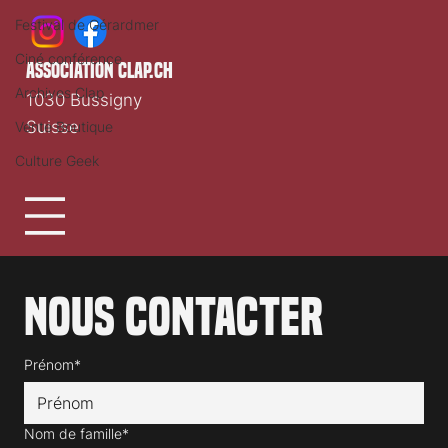
Festival de Gérardmer
Ciné conférence
association clap.ch
Archives Clap
1030 Bussigny
Suisse
Vente Boutique
Culture Geek
Nous contacter
Prénom*
Nom de famille*