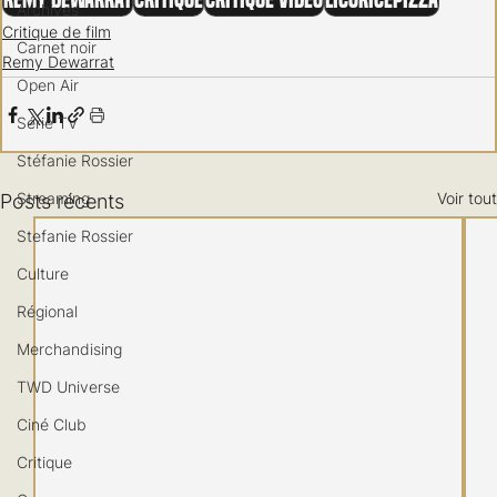
Remy Dewarrat
Critique
Critique vidéo
LicoricePizza
Archives
Critique de film
Carnet noir
Remy Dewarrat
Open Air
Série TV
Stéfanie Rossier
Streaming
Voir tout
Posts récents
Stefanie Rossier
Culture
Régional
Merchandising
TWD Universe
Ciné Club
Critique