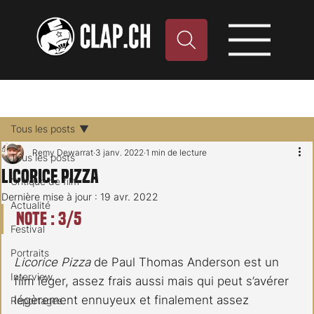
Tous les posts
Remy Dewarrat
3 janv. 2022
1 min de lecture
Tous les posts
Licorice Pizza
Critique de film
Dernière mise à jour :
19 avr. 2022
Actualité
Note : 3/5
Festival
Portraits
Licorice Pizza
 de Paul Thomas Anderson est un 
Interview
film léger, assez frais aussi mais qui peut s’avérer 
légèrement ennuyeux et finalement assez 
Reportages