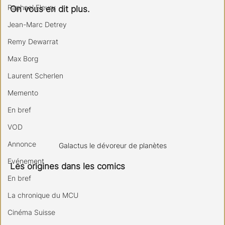
Raphael Fleury
On vous en dit plus.
Jean-Marc Detrey
Remy Dewarrat
Max Borg
Laurent Scherlen
Memento
En bref
VOD
Annonce
Galactus le dévoreur de planètes
Evénement
Les origines dans les comics
En bref
La chronique du MCU
Cinéma Suisse