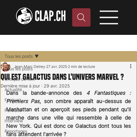
Tous les posts
Jean-Marc Detrey
27 avr. 2025
2 min de lecture
Tous les posts
Qui est Galactus dans l'univers Marvel ?
Critique de film
Dernière mise à jour :
29 avr. 2025
Actualité
Dans la bande-annonce des 
4 Fantastiques : 
Festival
Premiers Pas
, son ombre apparaît au-dessus de 
Manhattan et on aperçoit ses pieds pendant qu'il 
Portraits
marche dans une ville qui ressemble à celle de 
Interview
New York. Qui est donc ce Galactus dont tous les 
Reportages
fans attendent l'arrivée ? 