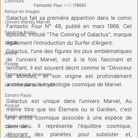
Concours
Fantastic Four 
#48
 (1966)
Retour en images
Galactus fait sa première apparition dans le comic 
Univers étendu Marvel
Fantastic Four N° 48, publié en mars 1966. Cet 
Sandrine Bodin
épisode, intitulé "The Coming of Galactus", marque 
également l'introduction du Surfer d'Argent.
CMCR
Galactus, l'une des figures les plus emblématiques 
Anime
de l'univers Marvel, est à la fois fascinant et 
People
terrifiant. Il est souvent décrit comme le "Dévoreur 
Communiqué de presse
de Mondes," et son origine est profondément 
ancrée dans la mythologie cosmique de Marvel.
La chronique qui fait peur
Sandro Paulo
Galactus est unique dans l'univers Marvel, Au 
Portrait
même titre que les Éternels ou le Gardien, c'est 
Bande-annonce
une entité cosmique associée à une espèce de 
demi-dieu. Il représente l'équilibre cosmique, 
Carnet noir
dévorant des planètes pour subsister et, 
Communiqué