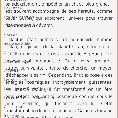
paradoxalement, empêcher un chaos plus grand. Il 
Box Office
est souvent accompagné de ses hérauts, comme 
Univers Star Wars
Silver Surfer, qui explorent l'univers pour trouver 
des mondes à dévorer.
Thierry Uebersax
Dossier
Galactus était autrefois un humanoïde nommé 
Interview vidéo
Galan, originaire de la planète Taa, située dans 
Cinéma
l'ancien univers qui existait avant le Big Bang. Cet 
univers était mourant, et Galan, avec quelques 
Court-métrage
autres survivants, a tenté de chercher un moyen 
Concours
d'échapper à sa fin. Cependant, il fut exposé à des 
Lettre ouverte
énergies cosmiques incroyablement puissantes. 
La chronique Recto Verso
Au lieu de mourir, il fut transformé en un être 
omnipotent par l'entité cosmique connue sous le 
Les collections de Play Suisse
nom d'Éternité, qui fusionna avec lui. Cette 
Cinéma suisse
transformation donna naissance à Galactus lorsque 
Interviews
le nouvel univers Marvel fut créé.