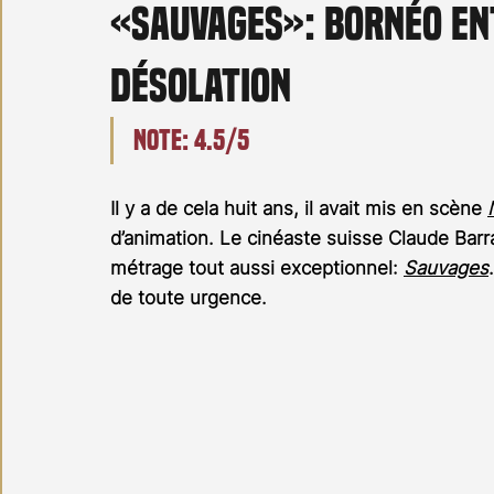
«Sauvages»: Bornéo en
Carnet noir
Open Air
Série TV
Stéfanie 
désolation
Note: 4.5/5
Il y a de cela huit ans, il avait mis en scène 
d’animation. Le cinéaste suisse Claude Barr
métrage tout aussi exceptionnel: 
Sauvages
de toute urgence.