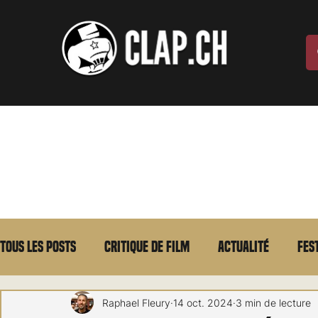
Tous les posts
Critique de film
Actualité
Fes
Max Borg
Laurent Scherlen
Memento
E
Raphael Fleury
14 oct. 2024
3 min de lecture