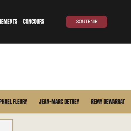
NEMENTS
CONCOURS
SOUTENIR
phael Fleury
Jean-Marc Detrey
Remy Dewarrat
La chronique du MCU
Cinéma Suisse
Archives