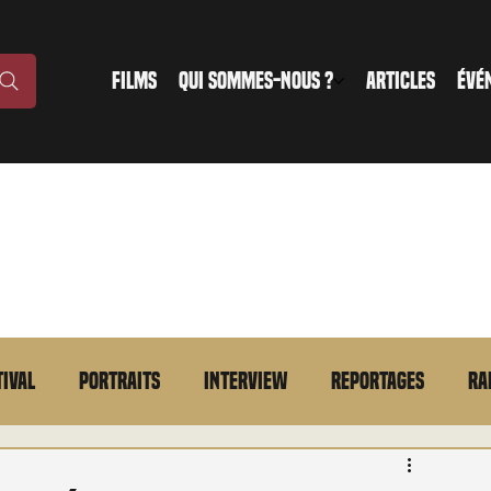
FILMS
QUI SOMMES-NOUS ?
ARTICLES
ÉVÉ
tival
Portraits
Interview
Reportages
Ra
n bref
VOD
Annonce
Evénement
En bref