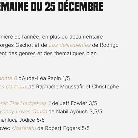
semaine du 25 décembre
Rossier
Streaming
Stefanie Rossier
Culture
ière de l’année, en plus du documentaire 
orges Gachot et de 
Los delincuentes
 de Rodrigo 
dent des genres et des thématiques bien 
anète B
 d’Aude-Léa Rapin 1/5
es Cadeaux
 de Raphaële Moussafir et Christophe 
nic The Hedgehog 3
 de Jeff Fowler 3/5
ybody Loves Touda
 de Nabil Ayouch 3,5/5
ianluca Jodice 5/5
avec 
Nosferatu
 de Robert Eggers 5/5