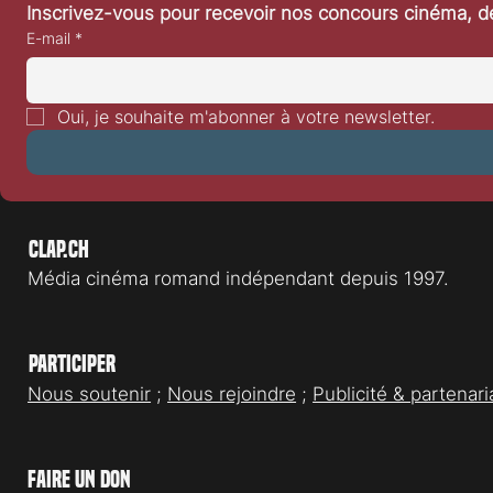
Inscrivez-vous pour recevoir nos concours cinéma, dé
E-mail
*
Sorties cinéma de la semaine du
Sorties ciném
18 décembre 2024
11 décembre 
Oui, je souhaite m'abonner à votre newsletter.
Clap.ch
Média cinéma romand indépendant depuis 1997.
Participer
Nous soutenir
;
Nous rejoindre
;
Publicité & partenari
faire un don