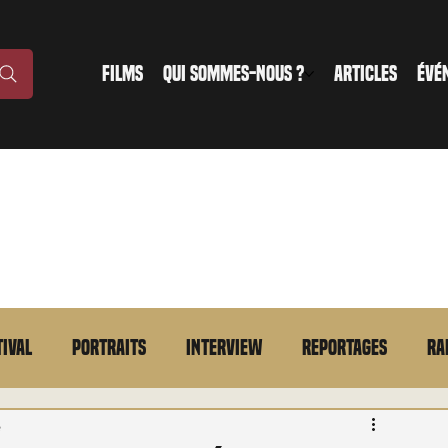
FILMS
QUI SOMMES-NOUS ?
ARTICLES
ÉVÉ
tival
Portraits
Interview
Reportages
Ra
n bref
VOD
Annonce
Evénement
En bref
e