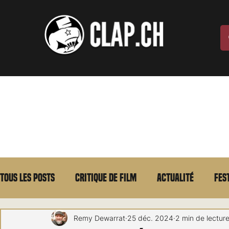
Tous les posts
Critique de film
Actualité
Fes
Max Borg
Laurent Scherlen
Memento
E
Remy Dewarrat
25 déc. 2024
2 min de lectur