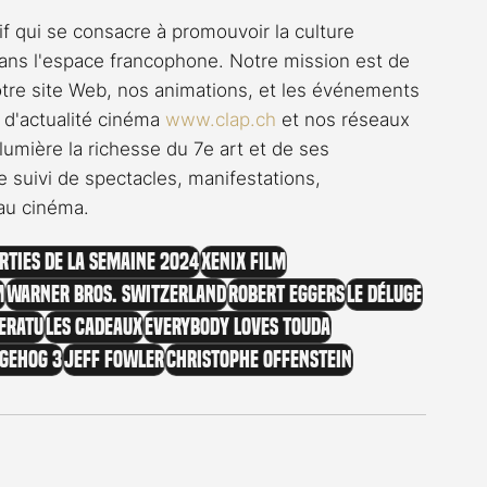
if qui se consacre à promouvoir la culture 
ns l'espace francophone. Notre mission est de 
notre site Web, nos animations, et les événements 
 d'actualité cinéma 
www.clap.ch
 et nos réseaux 
umière la richesse du 7e art et de ses 
 suivi de spectacles, manifestations, 
 au cinéma.
rties de la semaine 2024
Xenix Film
m
Warner Bros. Switzerland
Robert Eggers
Le Déluge
eratu
Les Cadeaux
Everybody Loves Touda
egehog 3
Jeff Fowler
Christophe Offenstein