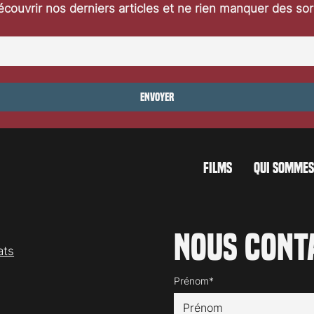
couvrir nos derniers articles et ne rien manquer des so
a de la semaine du
Sorties cinéma de la semaine du
2024
décembre 2024
Envoyer
FILMS
QUI SOMMES
Nous cont
ats
Prénom*