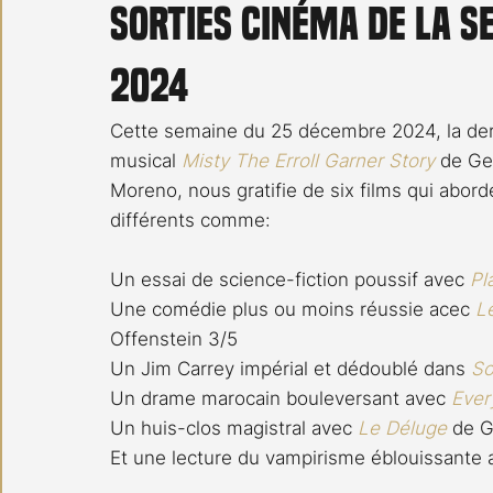
Sorties cinéma de la 
Carnet noir
Open Air
Série TV
Stéfanie 
2024
Cette semaine du 25 décembre 2024, la dern
musical 
Misty The Erroll Garner Story
 de Ge
Moreno, nous gratifie de six films qui abor
différents comme:
Un essai de science-fiction poussif avec 
Pl
Une comédie plus ou moins réussie acec 
L
Offenstein 3/5
Un Jim Carrey impérial et dédoublé dans 
So
Un drame marocain bouleversant avec 
Ever
Un huis-clos magistral avec 
Le Déluge
 de G
Et une lecture du vampirisme éblouissante 