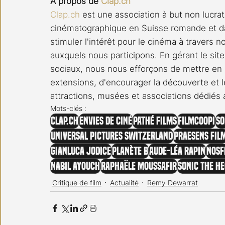
A propos de 
Clap.ch
Clap.ch
 est une association à but non lucrat
cinématographique en Suisse romande et da
stimuler l'intérêt pour le cinéma à travers 
auxquels nous participons. En gérant le site
sociaux, nous nous efforçons de mettre en l
extensions, d'encourager la découverte et le
attractions, musées et associations dédiés
Mots-clés :
clap.ch
Envies de ciné
Pathé Films
Filmcoopi
So
Universal Pictures Switzerland
Praesens Fil
Gianluca Jodice
Planète B
Aude-Léa Rapin
Nosf
Nabil Ayouch
Raphaële Moussafir
Sonic The H
Critique de film
Actualité
Remy Dewarrat