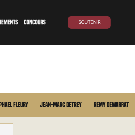
NEMENTS
CONCOURS
SOUTENIR
phael Fleury
Jean-Marc Detrey
Remy Dewarrat
La chronique du MCU
Cinéma Suisse
Archives