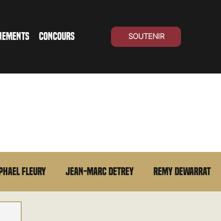
NEMENTS
CONCOURS
SOUTENIR
phael Fleury
Jean-Marc Detrey
Remy Dewarrat
La chronique du MCU
Cinéma Suisse
Archives