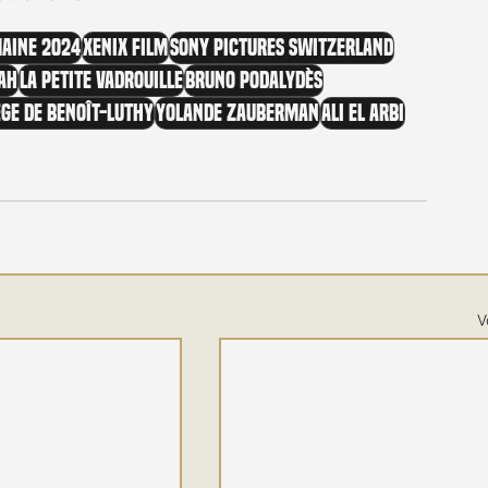
maine 2024
Xenix Film
Sony Pictures Switzerland
lah
La Petite Vadrouille
Bruno Podalydès
ge de Benoît-Luthy
Yolande Zauberman
Ali El Arbi
V