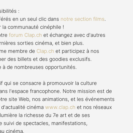
bilités :
férés en un seul clic dans 
notre section films
. 
r la communauté cinéphile !
otre 
forum 
Clap.ch
 et échangez avec d'autres 
rnières sorties cinéma, et bien plus.
omme membre de 
Clap.ch
 et participez à nos 
er des billets et des goodies exclusifs. 
rte à de nombreuses opportunités.
if qui se consacre à promouvoir la culture 
ns l'espace francophone. Notre mission est de 
notre site Web, nos animations, et les événements 
 d'actualité cinéma 
www.clap.ch
 et nos réseaux 
umière la richesse du 7e art et de ses 
 suivi de spectacles, manifestations, 
 au cinéma.