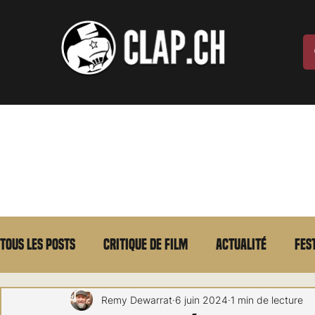
Tous les posts
Critique de film
Actualité
Fes
Max Borg
Laurent Scherlen
Memento
E
Remy Dewarrat
6 juin 2024
1 min de lecture