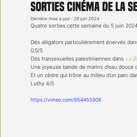
Sorties cinéma de la s
Carnet noir
Open Air
Série TV
Stéfanie 
Dernière mise à jour :
28 juin 2024
Quatre sorties cette semaine du 5 juin 2024
Des alligators particulièrement énervés dan
0,5/5
Des transexuelles palestiniennes dans 
La B
Une joyeuse bande de marins d’eau douce 
Et un cèdre qui trône au milieu d’un parc da
Luthy 4/5
https://vimeo.com/954455906