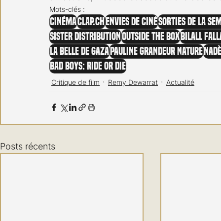
Mots-clés :
Cinéma
clap.ch
Envies de ciné
Sorties de la se
Sister Distribution
Outside the Box
Bilall Fal
La Belle de Gaza
Pauline grandeur nature
Nadè
Bad Boys: Ride or Die
Critique de film
Remy Dewarrat
Actualité
Posts récents