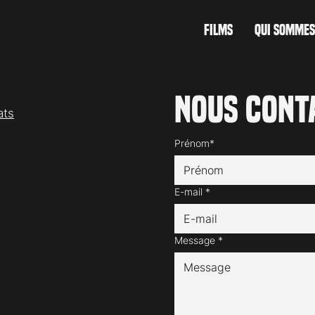
FILMS
QUI SOMMES
Nous cont
ats
Prénom*
E-mail
*
Message
*