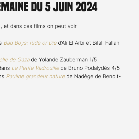
emaine du 5 juin 2024
Rossier
Streaming
Stefanie Rossier
Culture
, et dans ces films on peut voir
s 
Bad Boys: Ride or Die
 d’Ali El Arbi et Bilall Fallah 
elle de Gaza
 de Yolande Zauberman 1/5
dans 
La Petite Vadrouille
 de Bruno Podalydès 4/5
ns 
Pauline grandeur nature
 de Nadège de Benoit-