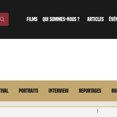
FILMS
QUI SOMMES-NOUS ?
ARTICLES
ÉVÉ
tival
Portraits
Interview
Reportages
Ra
n bref
VOD
Annonce
Evénement
En bref