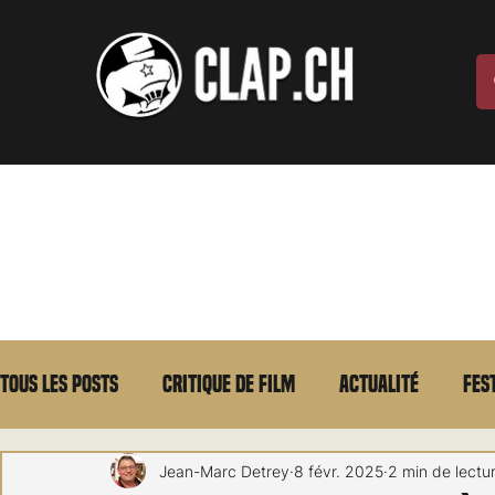
Tous les posts
Critique de film
Actualité
Fes
Max Borg
Laurent Scherlen
Memento
E
Jean-Marc Detrey
8 févr. 2025
2 min de lectu