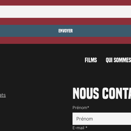
La Malédiction: L'Origine
Envoyer
FILMS
QUI SOMMES
Nous cont
ats
Prénom*
E-mail
*