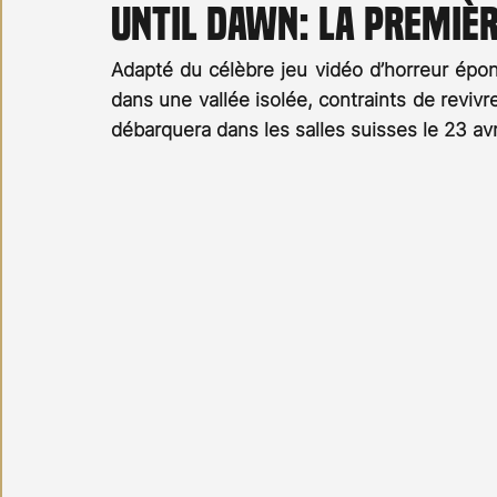
Until Dawn: la premiè
Carnet noir
Open Air
Série TV
Stéfanie 
Adapté du célèbre jeu vidéo d’horreur ép
dans une vallée isolée, contraints de revi
débarquera dans les salles suisses le 23 avri