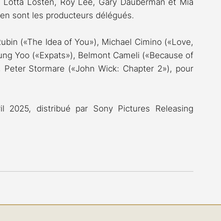
, Lotta Losten, Roy Lee, Gary Dauberman et Mia 
 en sont les producteurs délégués.
Rubin («The Idea of You»), Michael Cimino («Love, 
young Yoo («Expats»), Belmont Cameli («Because of 
 Peter Stormare («John Wick: Chapter 2»), pour 
 2025, distribué par Sony Pictures Releasing 