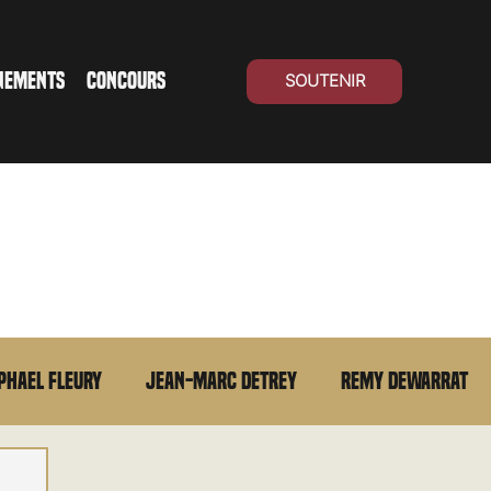
NEMENTS
CONCOURS
SOUTENIR
phael Fleury
Jean-Marc Detrey
Remy Dewarrat
La chronique du MCU
Cinéma Suisse
Archives