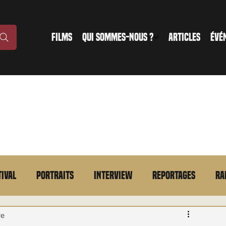
FILMS
QUI SOMMES-NOUS ?
ARTICLES
ÉVÉ
tival
Portraits
Interview
Reportages
Ra
n bref
VOD
Annonce
Evénement
En bref
re