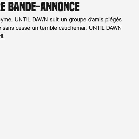
re bande-annonce
Rossier
Streaming
Stefanie Rossier
Culture
onyme, UNTIL DAWN suit un groupe d’amis piégés 
vre sans cesse un terrible cauchemar. UNTIL DAWN 
l.