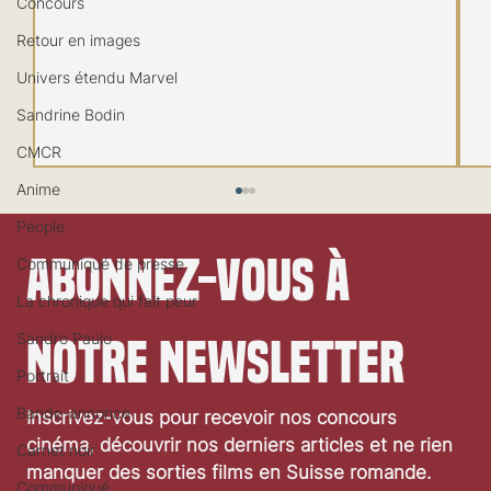
Concours
Retour en images
Univers étendu Marvel
Sandrine Bodin
CMCR
Anime
People
Abonnez-vous à 
Communiqué de presse
La chronique qui fait peur
Sandro Paulo
notre newsletter
Portrait
Festival de Locarno 2026: Wild at Heart
Bande-annonce
Inscrivez-vous pour recevoir nos concours 
cinéma, découvrir nos derniers articles et ne rien 
Carnet noir
manquer des sorties films en Suisse romande.
Communiqué