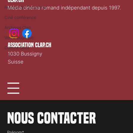
Festival de Gérardmer
Média cinéma romand indépendant depuis 1997.
Ciné conférence
Archives Clap
Vente Boutique
association clap.ch
Culture Geek
1030 Bussigny
Suisse
Nous contacter
Prénom*