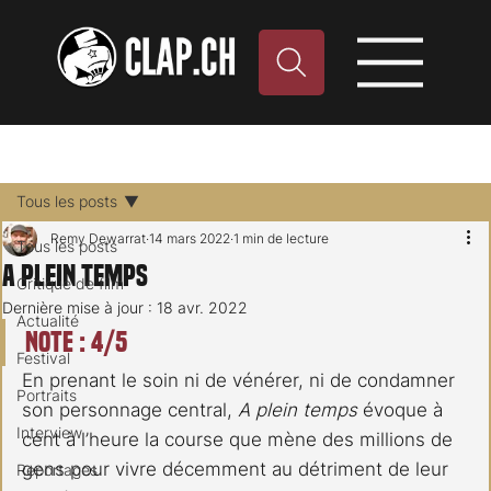
Tous les posts
Remy Dewarrat
14 mars 2022
1 min de lecture
Tous les posts
A plein temps
Critique de film
Dernière mise à jour :
18 avr. 2022
Actualité
Note : 4/5
Festival
En prenant le soin ni de vénérer, ni de condamner 
Portraits
son personnage central, 
A plein temps
 évoque à 
Interview
cent à l’heure la course que mène des millions de 
gens pour vivre décemment au détriment de leur 
Reportages