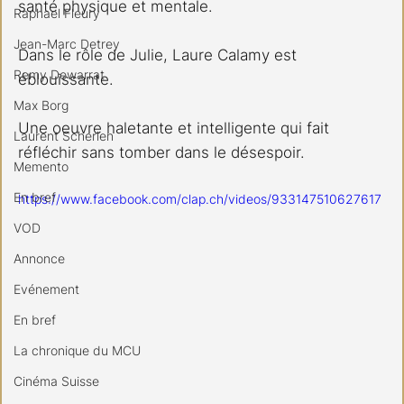
santé physique et mentale.
Raphael Fleury
Jean-Marc Detrey
Dans le rôle de Julie, Laure Calamy est 
Remy Dewarrat
éblouissante.
Max Borg
Une oeuvre haletante et intelligente qui fait 
Laurent Scherlen
réfléchir sans tomber dans le désespoir.
Memento
En bref
https://www.facebook.com/clap.ch/videos/933147510627617
VOD
Annonce
Evénement
En bref
La chronique du MCU
Cinéma Suisse