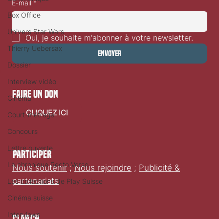
E-mail
*
Box Office
Univers Star Wars
Oui, je souhaite m'abonner à votre newsletter.
Thierry Uebersax
Envoyer
Dossier
Interview vidéo
faire un don
Cinéma
CLIQUEZ ICI
Court-métrage
Concours
Lettre ouverte
Participer
La chronique Recto Verso
Nous soutenir
;
Nous rejoindre
;
Publicité &
partenariats
Les collections de Play Suisse
Cinéma suisse
Interviews
Clap.ch