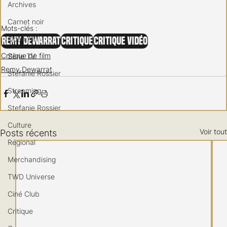
Archives
Carnet noir
Mots-clés :
Open Air
Remy Dewarrat
Critique
Critique vidéo
Critique de film
Série TV
Remy Dewarrat
Stéfanie Rossier
Streaming
Stefanie Rossier
Culture
Voir tout
Posts récents
Régional
Merchandising
TWD Universe
Ciné Club
Critique