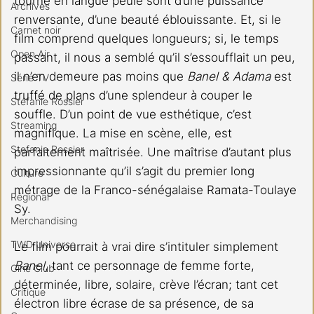
tourné en langue peule sont d’une puissance 
Archives
renversante, d’une beauté éblouissante. Et, si le 
Carnet noir
film comprend quelques longueurs; si, le temps 
Open Air
passant, il nous a semblé qu’il s’essoufflait un peu, 
il n’en demeure pas moins que 
Banel & Adama
 est 
Série TV
truffé de plans d’une splendeur à couper le 
Stéfanie Rossier
souffle. D’un point de vue esthétique, c’est 
Streaming
magnifique. La mise en scène, elle, est 
Stefanie Rossier
parfaitement maîtrisée. Une maîtrise d’autant plus 
impressionnante qu’il s’agit du premier long 
Culture
métrage de la Franco-sénégalaise Ramata-Toulaye 
Régional
Sy.
Merchandising
TWD Universe
Le film pourrait à vrai dire s’intituler simplement 
Banel
, tant ce personnage de femme forte, 
Ciné Club
déterminée, libre, solaire, crève l’écran; tant cet 
Critique
électron libre écrase de sa présence, de sa 