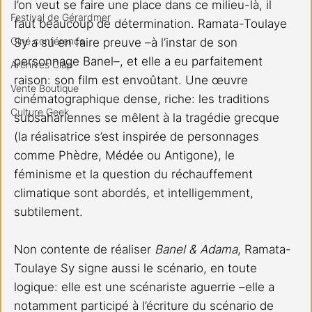
l’on veut se faire une place dans ce milieu-là, il 
Festival de Gérardmer
faut beaucoup de détermination. Ramata-Toulaye 
Ciné conférence
Sy a su en faire preuve –à l’instar de son 
personnage Banel–, et elle a eu parfaitement 
Archives Clap
raison: son film est envoûtant. Une œuvre 
Vente Boutique
cinématographique dense, riche: les traditions 
Culture Geek
subsahariennes se mêlent à la tragédie grecque 
(la réalisatrice s’est inspirée de personnages 
comme Phèdre, Médée ou Antigone), le 
féminisme et la question du réchauffement 
climatique sont abordés, et intelligemment, 
subtilement.
Non contente de réaliser 
Banel & Adama
, Ramata-
Toulaye Sy signe aussi le scénario, en toute 
logique: elle est une scénariste aguerrie –elle a 
notamment participé à l’écriture du scénario de 