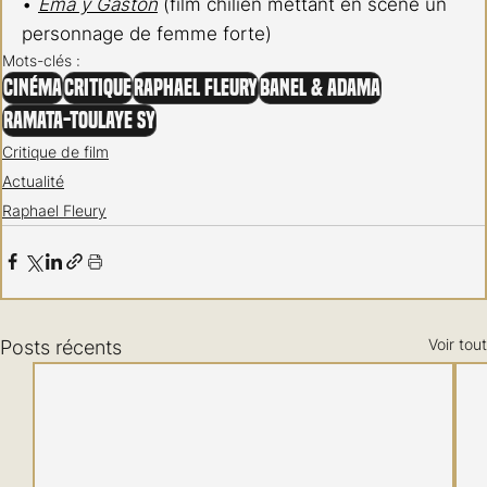
• 
Ema y Gastón
(film chilien mettant en scène un 
personnage de femme forte)
Mots-clés :
Cinéma
Critique
Raphael Fleury
Banel & Adama
Ramata-Toulaye Sy
Critique de film
Actualité
Raphael Fleury
Voir tout
Posts récents