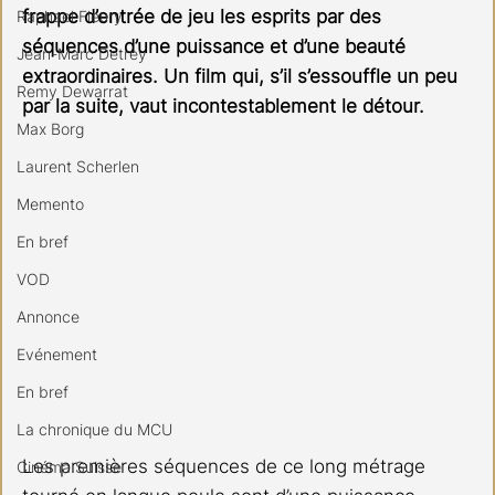
frappe d’entrée de jeu les esprits par des 
Raphael Fleury
séquences d’une puissance et d’une beauté 
Jean-Marc Detrey
extraordinaires. Un film qui, s’il s’essouffle un peu 
Remy Dewarrat
par la suite, vaut incontestablement le détour.
Max Borg
Laurent Scherlen
Memento
En bref
VOD
Annonce
Evénement
En bref
La chronique du MCU
Les premières séquences de ce long métrage 
Cinéma Suisse