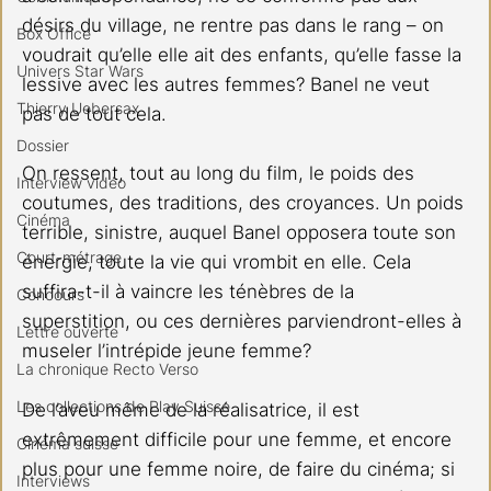
désirs du village, ne rentre pas dans le rang – on 
Box Office
voudrait qu’elle elle ait des enfants, qu’elle fasse la 
Univers Star Wars
lessive avec les autres femmes? Banel ne veut 
Thierry Uebersax
pas de tout cela.
Dossier
On ressent, tout au long du film, le poids des 
Interview vidéo
coutumes, des traditions, des croyances. Un poids 
Cinéma
terrible, sinistre, auquel Banel opposera toute son 
Court-métrage
énergie, toute la vie qui vrombit en elle. Cela 
suffira-t-il à vaincre les ténèbres de la 
Concours
superstition, ou ces dernières parviendront-elles à 
Lettre ouverte
museler l’intrépide jeune femme?
La chronique Recto Verso
Les collections de Play Suisse
De l’aveu même de la réalisatrice, il est 
extrêmement difficile pour une femme, et encore 
Cinéma suisse
plus pour une femme noire, de faire du cinéma; si 
Interviews