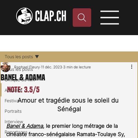
Tous les posts
Raphael Fleury
11 déc. 2023
3 min de lecture
Tous les posts
Banel & Adama
Critique de film
Note: 3.5/5
Actualité
Amour et tragédie sous le soleil du 
Festival
Sénégal
Portraits
Interview
Banel & Adama
, le premier long métrage de la 
Reportages
cinéaste franco-sénégalaise Ramata-Toulaye Sy, 