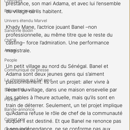
Concours
prestance, son mari Adama, et avec lui l’ensemble 
Retour en images
du village où ils habitent.
Univers étendu Marvel
Khady Mane, l’actrice jouant Banel –non 
Sandrine Bodin
professionnelle, au même titre que le reste du 
CMCR
casting– force l’admiration. Une performance 
magistrale.
Anime
People
Un petit village au nord du Sénégal. Banel et 
Communiqué de presse
Adama sont deux jeunes gens qui s’aiment 
La chronique qui fait peur
passionnément. Ils ont un projet: aller vivre à 
l’écart du village, dans une maison ensevelie par 
Sandro Paulo
les sables à l’heure actuelle, mais qu’ils sont en 
Portrait
train de déterrer. Seulement, un tel projet implique 
Bande-annonce
qu’Adama refuse le rôle de chef de la communauté 
Carnet noir
auquel il est destiné. Et que Banel ne renonce pas 
à son indépendance, ne se conforme pas aux 
Communiqué